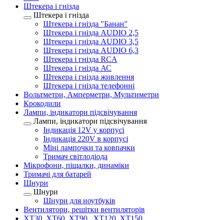
Штекера і гнізда
Штекера і гнізда
Штекера і гнізда "Банан"
Штекера і гнізда AUDIO 2,5
Штекера і гнізда AUDIO 3,5
Штекера і гнізда AUDIO 6,3
Штекера і гнізда RCA
Штекера і гнізда АС
Штекера і гнізда живлення
Штекера і гнізда телефонні
Вольтметри, Амперметри, Мультиметри
Крокодили
Лампи, індикатори підсвічування
Лампи, індикатори підсвічування
Індикація 12V у корпусі
Індикація 220V в корпусі
Міні лампочки та ковпачки
Тримач світлодіода
Мікрофони, піщалки, динаміки
Тримачі для батарей
Шнури
Шнури
Шнури для ноутбуків
Вентилятори, решітки вентиляторів
XT30, XT60, XT90 , XT120, XT150