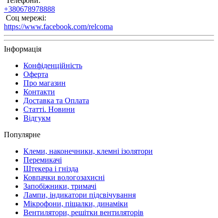
Телефони:
+380678978888
Соц мережі:
https://www.facebook.com/relcoma
Інформація
Конфіденційність
Оферта
Про магазин
Контакти
Доставка та Оплата
Статті. Новини
Відгукм
Популярне
Клеми, наконечники, клемні ізолятори
Перемикачі
Штекера і гнізда
Ковпачки вологозахисні
Запобіжники, тримачі
Лампи, індикатори підсвічування
Мікрофони, піщалки, динаміки
Вентилятори, решітки вентиляторів