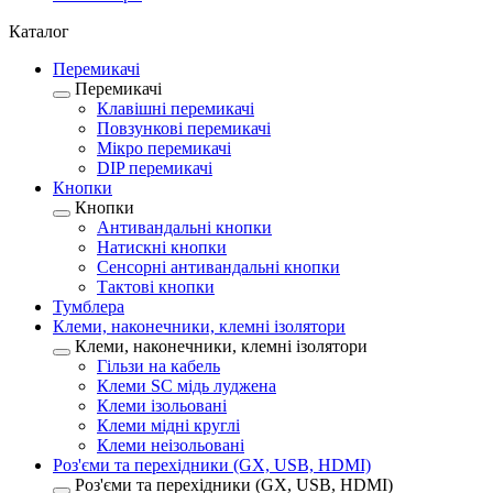
Каталог
Перемикачі
Перемикачі
Клавішні перемикачі
Повзункові перемикачі
Мікро перемикачі
DIP перемикачі
Кнопки
Кнопки
Антивандальні кнопки
Натискні кнопки
Сенсорні антивандальні кнопки
Тактові кнопки
Тумблера
Клеми, наконечники, клемні ізолятори
Клеми, наконечники, клемні ізолятори
Гільзи на кабель
Клеми SC мідь луджена
Клеми ізольовані
Клеми мідні круглі
Клеми неізольовані
Роз'єми та перехідники (GX, USB, HDMI)
Роз'єми та перехідники (GX, USB, HDMI)