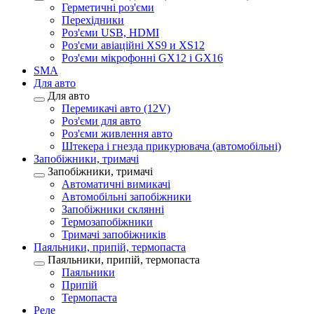
Герметичні роз'єми
Перехідники
Роз'єми USB, HDMI
Роз'єми авіаційні XS9 и XS12
Роз'єми мікрофонні GX12 і GX16
SMA
Для авто
Для авто
Перемикачі авто (12V)
Роз'єми для авто
Роз'єми живлення авто
Штекера і гнезда прикурювача (автомобільні)
Запобіжники, тримачі
Запобіжники, тримачі
Автоматичні вимикачі
Автомобільні запобіжники
Запобіжники склянні
Термозапобіжники
Тримачі запобіжників
Паяльники, припій, термопаста
Паяльники, припій, термопаста
Паяльники
Припій
Термопаста
Реле