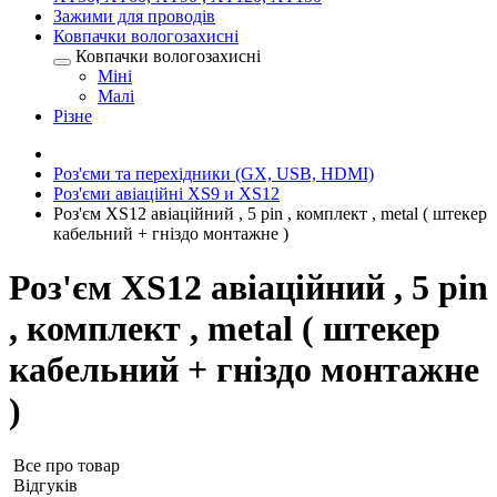
Зажими для проводів
Ковпачки вологозахисні
Ковпачки вологозахисні
Міні
Малі
Різне
Роз'єми та перехідники (GX, USB, HDMI)
Роз'єми авіаційні XS9 и XS12
Роз'єм XS12 авіаційний , 5 pin , комплект , metal ( штекер
кабельний + гніздо монтажне )
Роз'єм XS12 авіаційний , 5 pin
, комплект , metal ( штекер
кабельний + гніздо монтажне
)
Все про товар
Відгуків