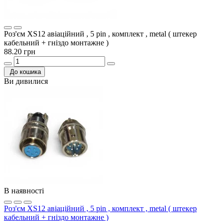
Роз'єм XS12 авіаційний , 5 pin , комплект , metal ( штекер
кабельний + гніздо монтажне )
88.20 грн
До кошика
Ви дивилися
В наявності
Роз'єм XS12 авіаційний , 5 pin , комплект , metal ( штекер
кабельний + гніздо монтажне )