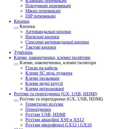
Клавішні перемикачі
Повзункові перемикачі
Мікро перемикачі
DIP перемикачі
Кнопки
Кнопки
Антивандальні кнопки
Натискні кнопки
Сенсорні антивандальні кнопки
Тактові кнопки
Тумблера
Клеми, наконечники, клемні ізолятори
Клеми, наконечники, клемні ізолятори
Гільзи на кабель
Клеми SC мідь луджена
Клеми ізольовані
Клеми мідні круглі
Клеми неізольовані
Роз'єми та перехідники (GX, USB, HDMI)
Роз'єми та перехідники (GX, USB, HDMI)
Герметичні роз'єми
Перехідники
Роз'єми USB, HDMI
Роз'єми авіаційні XS9 и XS12
Роз'єми мікрофонні GX12 і GX16