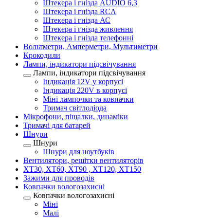
Штекера і гнізда AUDIO 6,3
Штекера і гнізда RCA
Штекера і гнізда АС
Штекера і гнізда живлення
Штекера і гнізда телефонні
Вольтметри, Амперметри, Мультиметри
Крокодили
Лампи, індикатори підсвічування
Лампи, індикатори підсвічування
Індикація 12V у корпусі
Індикація 220V в корпусі
Міні лампочки та ковпачки
Тримач світлодіода
Мікрофони, піщалки, динаміки
Тримачі для батарей
Шнури
Шнури
Шнури для ноутбуків
Вентилятори, решітки вентиляторів
XT30, XT60, XT90 , XT120, XT150
Зажими для проводів
Ковпачки вологозахисні
Ковпачки вологозахисні
Міні
Малі