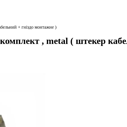
кабельний + гніздо монтажне )
, комплект , metal ( штекер каб