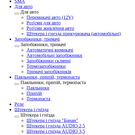
SMA
Для авто
Для авто
Перемикачі авто (12V)
Роз'єми для авто
Роз'єми живлення авто
Штекера і гнезда прикурювача (автомобільні)
Запобіжники, тримачі
Запобіжники, тримачі
Автоматичні вимикачі
Автомобільні запобіжники
Запобіжники склянні
Термозапобіжники
Тримачі запобіжників
Паяльники, припій, термопаста
Паяльники, припій, термопаста
Паяльники
Припій
Термопаста
Реле
Штекера і гнізда
Штекера і гнізда
Штекера і гнізда "Банан"
Штекера і гнізда AUDIO 2,5
Штекера і гнізда AUDIO 3,5