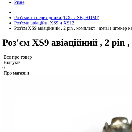
Різне
Роз'єми та перехідники (GX, USB, HDMI)
Роз'єми авіаційні XS9 и XS12
Роз'єм XS9 авіаційний , 2 pin , комплект , metal ( штекер 
Роз'єм XS9 авіаційний , 2 pin 
Все про товар
Відгуків
0
Про магазин