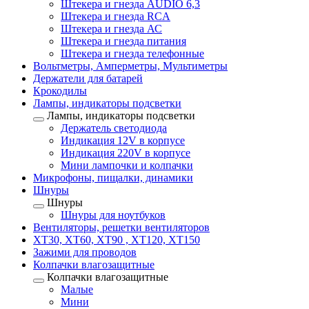
Штекера и гнезда AUDIO 6,3
Штекера и гнезда RCA
Штекера и гнезда АС
Штекера и гнезда питания
Штекера и гнезда телефонные
Вольтметры, Амперметры, Мультиметры
Держатели для батарей
Крокодилы
Лампы, индикаторы подсветки
Лампы, индикаторы подсветки
Держатель светодиода
Индикация 12V в корпусе
Индикация 220V в корпусе
Мини лампочки и колпачки
Микрофоны, пищалки, динамики
Шнуры
Шнуры
Шнуры для ноутбуков
Вентиляторы, решетки вентиляторов
XT30, XT60, XT90 , XT120, XT150
Зажими для проводов
Колпачки влагозащитные
Колпачки влагозащитные
Малые
Мини