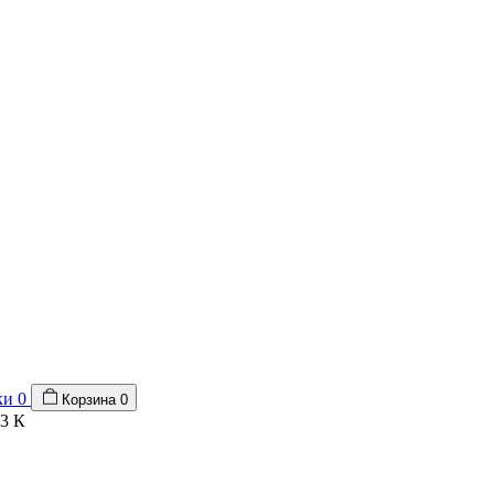
ки
0
Корзина
0
33 К