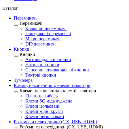
Каталог
Перемикачі
Перемикачі
Клавішні перемикачі
Повзункові перемикачі
Мікро перемикачі
DIP перемикачі
Кнопки
Кнопки
Антивандальні кнопки
Натискні кнопки
Сенсорні антивандальні кнопки
Тактові кнопки
Тумблера
Клеми, наконечники, клемні ізолятори
Клеми, наконечники, клемні ізолятори
Гільзи на кабель
Клеми SC мідь луджена
Клеми ізольовані
Клеми мідні круглі
Клеми неізольовані
Роз'єми та перехідники (GX, USB, HDMI)
Роз'єми та перехідники (GX, USB, HDMI)