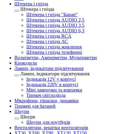
Штекера і гнізда
Штекера і гнізда
Штекера і гнізда "Банан"
Штекера і гнізда AUDIO 2,5
Штекера і гнізда AUDIO 3,5
Штекера і гнізда AUDIO 6,3
Штекера і гнізда RCA
Штекера і гнізда АС
Штекера і гнізда живлення
Штекера і гнізда телефонні
Вольтметри, Амперметри, Мультиметри
Крокодили
Лампи, індикатори підсвічування
Лампи, індикатори підсвічування
Індикація 12V у корпусі
Індикація 220V в корпусі
Міні лампочки та ковпачки
Тримач світлодіода
Мікрофони, піщалки, динаміки
Тримачі для батарей
Шнури
Шнури
Шнури для ноутбуків
Вентилятори, решітки вентиляторів
XT30, XT60, XT90 , XT120, XT150