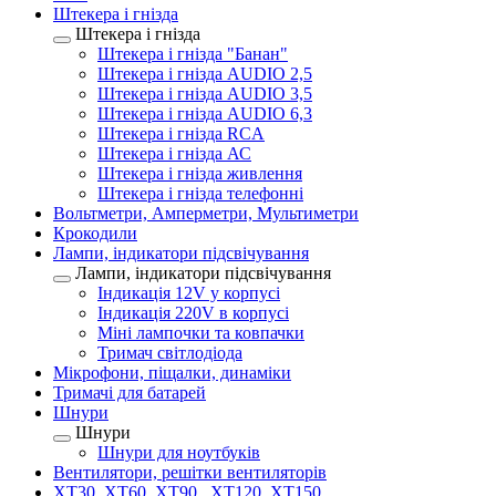
Штекера і гнізда
Штекера і гнізда
Штекера і гнізда "Банан"
Штекера і гнізда AUDIO 2,5
Штекера і гнізда AUDIO 3,5
Штекера і гнізда AUDIO 6,3
Штекера і гнізда RCA
Штекера і гнізда АС
Штекера і гнізда живлення
Штекера і гнізда телефонні
Вольтметри, Амперметри, Мультиметри
Крокодили
Лампи, індикатори підсвічування
Лампи, індикатори підсвічування
Індикація 12V у корпусі
Індикація 220V в корпусі
Міні лампочки та ковпачки
Тримач світлодіода
Мікрофони, піщалки, динаміки
Тримачі для батарей
Шнури
Шнури
Шнури для ноутбуків
Вентилятори, решітки вентиляторів
XT30, XT60, XT90 , XT120, XT150