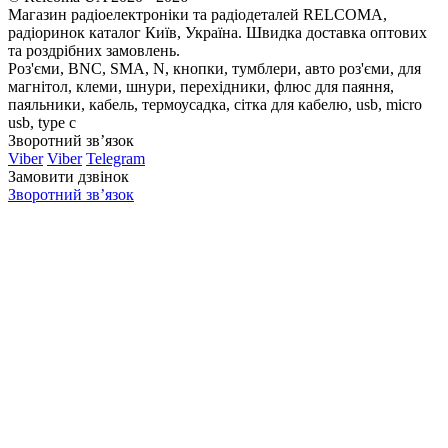
Магазин радіоелектроніки та радіодеталей RELCOMA,
радіоринок каталог Київ, Україна. Швидка доставка оптових
та роздрібних замовлень.
Роз'єми, BNC, SMA, N, кнопки, тумблери, авто роз'єми, для
магнітол, клеми, шнури, перехідники, флюс для паяння,
паяльники, кабель, термоусадка, сітка для кабелю, usb, micro
usb, type c
Зворотний зв’язок
Viber
Viber
Telegram
Замовити дзвінок
Зворотний зв’язок