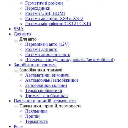
Герметичні роз'єми
Перехідники
Роз'єми USB, HDMI
Роз'єми авіаційні XS9 и XS12
Роз'єми мікрофонні GX12 і GX16
SMA
Для авто
Для авто
Перемикачі авто (12V)
Роз'єми для авто
Роз'єми живлення авто
Штекера і гнезда прикурювача (автомобільні)
Запобіжники, тримачі
Запобіжники, тримачі
Автоматичні вимикачі
Автомобільні запобіжники
Запобіжники склянні
Термозапобіжники
Тримачі запобіжників
Паяльники, припій, термопаста
Паяльники, припій, термопаста
Паяльники
Припій
Термопаста
Реле