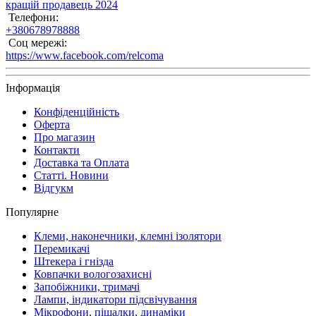
кращій продавець 2024
Телефони:
+380678978888
Соц мережі:
https://www.facebook.com/relcoma
Інформація
Конфіденційність
Оферта
Про магазин
Контакти
Доставка та Оплата
Статті. Новини
Відгукм
Популярне
Клеми, наконечники, клемні ізолятори
Перемикачі
Штекера і гнізда
Ковпачки вологозахисні
Запобіжники, тримачі
Лампи, індикатори підсвічування
Мікрофони, піщалки, динаміки