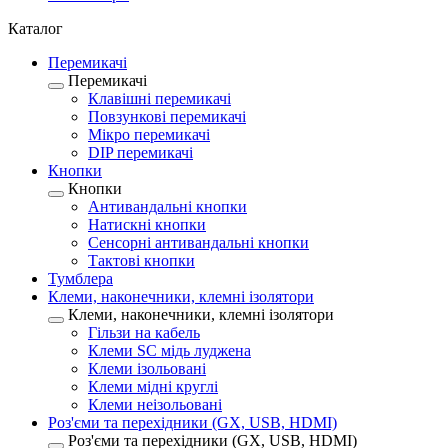
Каталог
Перемикачі
Перемикачі
Клавішні перемикачі
Повзункові перемикачі
Мікро перемикачі
DIP перемикачі
Кнопки
Кнопки
Антивандальні кнопки
Натискні кнопки
Сенсорні антивандальні кнопки
Тактові кнопки
Тумблера
Клеми, наконечники, клемні ізолятори
Клеми, наконечники, клемні ізолятори
Гільзи на кабель
Клеми SC мідь луджена
Клеми ізольовані
Клеми мідні круглі
Клеми неізольовані
Роз'єми та перехідники (GX, USB, HDMI)
Роз'єми та перехідники (GX, USB, HDMI)