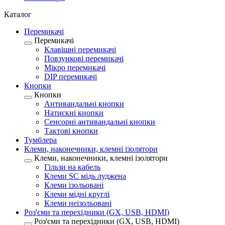
Каталог
Перемикачі
Перемикачі
Клавішні перемикачі
Повзункові перемикачі
Мікро перемикачі
DIP перемикачі
Кнопки
Кнопки
Антивандальні кнопки
Натискні кнопки
Сенсорні антивандальні кнопки
Тактові кнопки
Тумблера
Клеми, наконечники, клемні ізолятори
Клеми, наконечники, клемні ізолятори
Гільзи на кабель
Клеми SC мідь луджена
Клеми ізольовані
Клеми мідні круглі
Клеми неізольовані
Роз'єми та перехідники (GX, USB, HDMI)
Роз'єми та перехідники (GX, USB, HDMI)