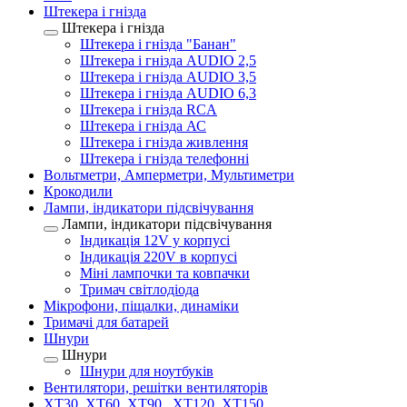
Штекера і гнізда
Штекера і гнізда
Штекера і гнізда "Банан"
Штекера і гнізда AUDIO 2,5
Штекера і гнізда AUDIO 3,5
Штекера і гнізда AUDIO 6,3
Штекера і гнізда RCA
Штекера і гнізда АС
Штекера і гнізда живлення
Штекера і гнізда телефонні
Вольтметри, Амперметри, Мультиметри
Крокодили
Лампи, індикатори підсвічування
Лампи, індикатори підсвічування
Індикація 12V у корпусі
Індикація 220V в корпусі
Міні лампочки та ковпачки
Тримач світлодіода
Мікрофони, піщалки, динаміки
Тримачі для батарей
Шнури
Шнури
Шнури для ноутбуків
Вентилятори, решітки вентиляторів
XT30, XT60, XT90 , XT120, XT150