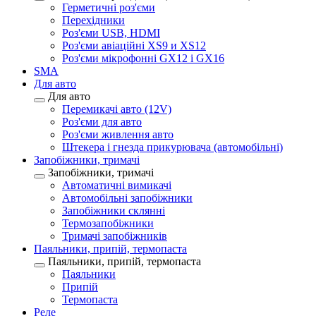
Герметичні роз'єми
Перехідники
Роз'єми USB, HDMI
Роз'єми авіаційні XS9 и XS12
Роз'єми мікрофонні GX12 і GX16
SMA
Для авто
Для авто
Перемикачі авто (12V)
Роз'єми для авто
Роз'єми живлення авто
Штекера і гнезда прикурювача (автомобільні)
Запобіжники, тримачі
Запобіжники, тримачі
Автоматичні вимикачі
Автомобільні запобіжники
Запобіжники склянні
Термозапобіжники
Тримачі запобіжників
Паяльники, припій, термопаста
Паяльники, припій, термопаста
Паяльники
Припій
Термопаста
Реле