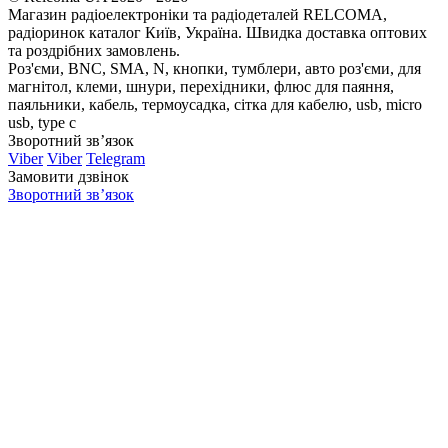
Магазин радіоелектроніки та радіодеталей RELCOMA,
радіоринок каталог Київ, Україна. Швидка доставка оптових
та роздрібних замовлень.
Роз'єми, BNC, SMA, N, кнопки, тумблери, авто роз'єми, для
магнітол, клеми, шнури, перехідники, флюс для паяння,
паяльники, кабель, термоусадка, сітка для кабелю, usb, micro
usb, type c
Зворотний зв’язок
Viber
Viber
Telegram
Замовити дзвінок
Зворотний зв’язок