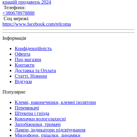
кращій продавець 2024
Телефони:
+380678978888
Соц мережі:
https://www.facebook.com/relcoma
Інформація
Конфіденційність
Оферта
Про магазин
Контакти
Доставка та Оплата
Статті. Новини
Відгукм
Популярне
Клеми, наконечники, клемні ізолятори
Перемикачі
Штекера і гнізда
Ковпачки вологозахисні
Запобіжники, тримачі
Лампи, індикатори підсвічування
Мікрофони, піщалки, динаміки