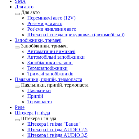
SMA
Для авто
Для авто
Перемикачі авто (12V)
Роз'єми для авто
Роз'єми живлення авто
Штекера і гнезда прикурювача (автомобільні)
Запобіжники, тримачі
Запобіжники, тримачі
Автоматичні вимикачі
Автомобільні запобіжники
Запобіжники склянні
Термозапобіжники
Тримачі запобіжників
Паяльники, припій, термопаста
Паяльники, припій, термопаста
Паяльники
Припій
Термопаста
Реле
Штекера і гнізда
Штекера і гнізда
Штекера і гнізда "Банан"
Штекера і гнізда AUDIO 2,5
Штекера і гнізда AUDIO 3,5