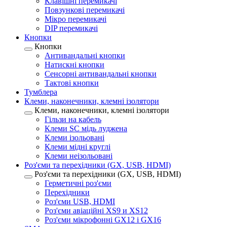
Клавішні перемикачі
Повзункові перемикачі
Мікро перемикачі
DIP перемикачі
Кнопки
Кнопки
Антивандальні кнопки
Натискні кнопки
Сенсорні антивандальні кнопки
Тактові кнопки
Тумблера
Клеми, наконечники, клемні ізолятори
Клеми, наконечники, клемні ізолятори
Гільзи на кабель
Клеми SC мідь луджена
Клеми ізольовані
Клеми мідні круглі
Клеми неізольовані
Роз'єми та перехідники (GX, USB, HDMI)
Роз'єми та перехідники (GX, USB, HDMI)
Герметичні роз'єми
Перехідники
Роз'єми USB, HDMI
Роз'єми авіаційні XS9 и XS12
Роз'єми мікрофонні GX12 і GX16