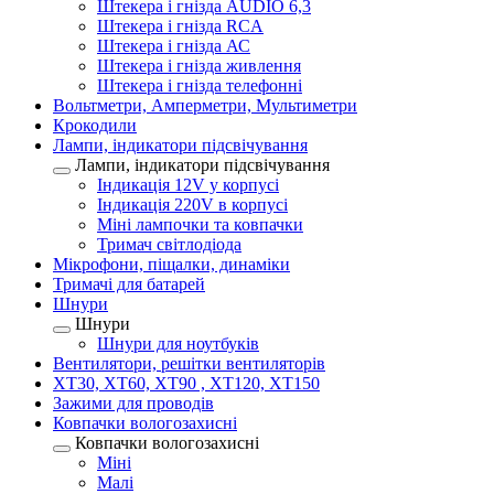
Штекера і гнізда AUDIO 6,3
Штекера і гнізда RCA
Штекера і гнізда АС
Штекера і гнізда живлення
Штекера і гнізда телефонні
Вольтметри, Амперметри, Мультиметри
Крокодили
Лампи, індикатори підсвічування
Лампи, індикатори підсвічування
Індикація 12V у корпусі
Індикація 220V в корпусі
Міні лампочки та ковпачки
Тримач світлодіода
Мікрофони, піщалки, динаміки
Тримачі для батарей
Шнури
Шнури
Шнури для ноутбуків
Вентилятори, решітки вентиляторів
XT30, XT60, XT90 , XT120, XT150
Зажими для проводів
Ковпачки вологозахисні
Ковпачки вологозахисні
Міні
Малі