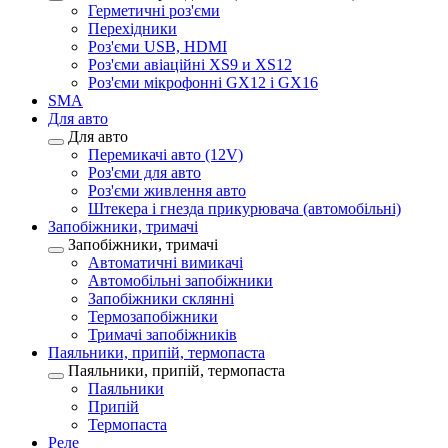
Герметичні роз'єми
Перехідники
Роз'єми USB, HDMI
Роз'єми авіаційні XS9 и XS12
Роз'єми мікрофонні GX12 і GX16
SMA
Для авто
Для авто
Перемикачі авто (12V)
Роз'єми для авто
Роз'єми живлення авто
Штекера і гнезда прикурювача (автомобільні)
Запобіжники, тримачі
Запобіжники, тримачі
Автоматичні вимикачі
Автомобільні запобіжники
Запобіжники склянні
Термозапобіжники
Тримачі запобіжників
Паяльники, припій, термопаста
Паяльники, припій, термопаста
Паяльники
Припій
Термопаста
Реле