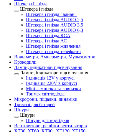
Штекера і гнізда
Штекера і гнізда
Штекера і гнізда "Банан"
Штекера і гнізда AUDIO 2,5
Штекера і гнізда AUDIO 3,5
Штекера і гнізда AUDIO 6,3
Штекера і гнізда RCA
Штекера і гнізда АС
Штекера і гнізда живлення
Штекера і гнізда телефонні
Вольтметри, Амперметри, Мультиметри
Крокодили
Лампи, індикатори підсвічування
Лампи, індикатори підсвічування
Індикація 12V у корпусі
Індикація 220V в корпусі
Міні лампочки та ковпачки
Тримач світлодіода
Мікрофони, піщалки, динаміки
Тримачі для батарей
Шнури
Шнури
Шнури для ноутбуків
Вентилятори, решітки вентиляторів
XT30, XT60, XT90 , XT120, XT150