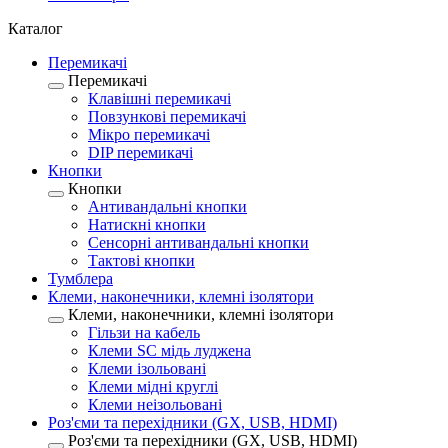
Каталог
Перемикачі
Перемикачі
Клавішні перемикачі
Повзункові перемикачі
Мікро перемикачі
DIP перемикачі
Кнопки
Кнопки
Антивандальні кнопки
Натискні кнопки
Сенсорні антивандальні кнопки
Тактові кнопки
Тумблера
Клеми, наконечники, клемні ізолятори
Клеми, наконечники, клемні ізолятори
Гільзи на кабель
Клеми SC мідь луджена
Клеми ізольовані
Клеми мідні круглі
Клеми неізольовані
Роз'єми та перехідники (GX, USB, HDMI)
Роз'єми та перехідники (GX, USB, HDMI)