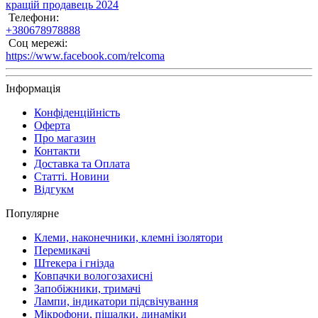
кращій продавець 2024
Телефони:
+380678978888
Соц мережі:
https://www.facebook.com/relcoma
Інформація
Конфіденційність
Оферта
Про магазин
Контакти
Доставка та Оплата
Статті. Новини
Відгукм
Популярне
Клеми, наконечники, клемні ізолятори
Перемикачі
Штекера і гнізда
Ковпачки вологозахисні
Запобіжники, тримачі
Лампи, індикатори підсвічування
Мікрофони, піщалки, динаміки