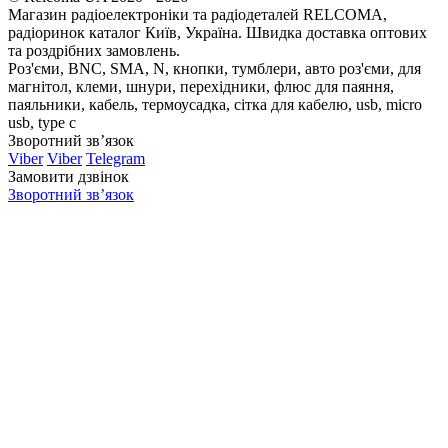
Магазин радіоелектроніки та радіодеталей RELCOMA,
радіоринок каталог Київ, Україна. Швидка доставка оптових
та роздрібних замовлень.
Роз'єми, BNC, SMA, N, кнопки, тумблери, авто роз'єми, для
магнітол, клеми, шнури, перехідники, флюс для паяння,
паяльники, кабель, термоусадка, сітка для кабелю, usb, micro
usb, type c
Зворотний зв’язок
Viber
Viber
Telegram
Замовити дзвінок
Зворотний зв’язок