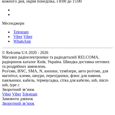
кожного дня, окрім понеділка, з 8:00 до 15:00
Месенджери
Telegram
Viber
Viber
WhatsApp
© Relcoma UA 2020 - 2026
Магазин радіоелектроніки та радіодеталей RELCOMA,
радіоринок каталог Київ, Україна. Швидка доставка оптових
та роздрібних замовлень.
Роз'єми, BNC, SMA, N, кнопки, тумблери, авто роз'єми, для
магнітол, клеми, шнури, перехідники, флюс для паяння,
паяльники, кабель, термоусадка, сітка для кабелю, usb, micro
usb, type c
Зворотний зв’язок
Viber
Viber
Telegram
Замовити дзвінок
Зворотний зв’язок