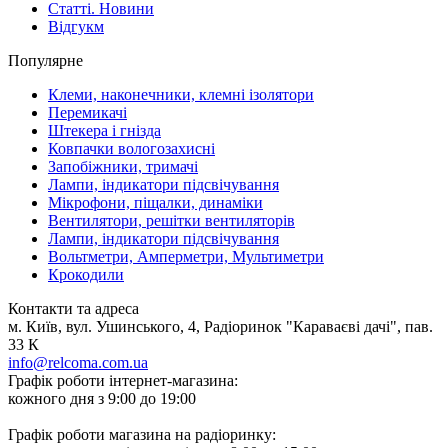
Статті. Новини
Відгукм
Популярне
Клеми, наконечники, клемні ізолятори
Перемикачі
Штекера і гнізда
Ковпачки вологозахисні
Запобіжники, тримачі
Лампи, індикатори підсвічування
Мікрофони, піщалки, динаміки
Вентилятори, решітки вентиляторів
Лампи, індикатори підсвічування
Вольтметри, Амперметри, Мультиметри
Крокодили
Контакти та адреса
м. Київ, вул. Ушинського, 4, Радіоринок "Караваєві дачі", пав.
33 К
info@relcoma.com.ua
Графік роботи інтернет-магазина:
кожного дня з 9:00 до 19:00
Графік роботи магазина на радіоринку: