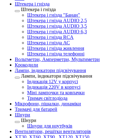
Штекера і гнізда
Штекера і гнізда
Штекера і гнізда "Банан"
Штекера і гнізда AUDIO 2,5
Штекера і гнізда AUDIO 3,5
Штекера і гнізда AUDIO 6,3
Штекера і гнізда RCA
Штекера і гнізда АС
Штекера і гнізда живлення
Штекера і гнізда телефонні
Вольтметри, Амперметри, Мультиметри
Крокодили
Лампи, індикатори підсвічування
Лампи, індикатори підсвічування
Індикація 12V у корпусі
Індикація 220V в корпусі
Міні лампочки та ковпачки
Тримач світлодіода
Мікрофони, піщалки, динаміки
Тримачі для батарей
Шнури
Шнури
Шнури для ноутбуків
Вентилятори, решітки вентиляторів
XT30, XT60, XT90 , XT120, XT150