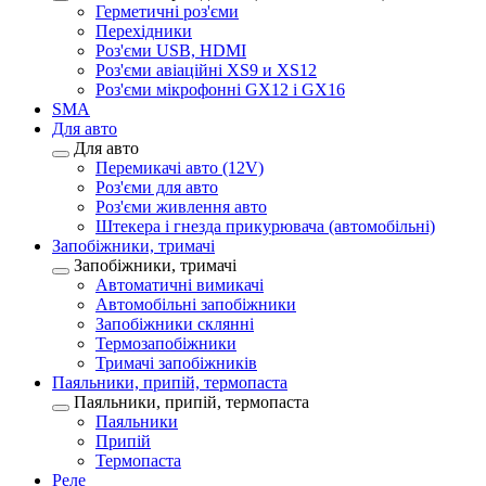
Герметичні роз'єми
Перехідники
Роз'єми USB, HDMI
Роз'єми авіаційні XS9 и XS12
Роз'єми мікрофонні GX12 і GX16
SMA
Для авто
Для авто
Перемикачі авто (12V)
Роз'єми для авто
Роз'єми живлення авто
Штекера і гнезда прикурювача (автомобільні)
Запобіжники, тримачі
Запобіжники, тримачі
Автоматичні вимикачі
Автомобільні запобіжники
Запобіжники склянні
Термозапобіжники
Тримачі запобіжників
Паяльники, припій, термопаста
Паяльники, припій, термопаста
Паяльники
Припій
Термопаста
Реле