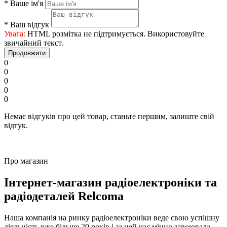
*
Ваше ім'я
*
Ваш відгук
Увага:
HTML розмітка не підтримується. Використовуйте
звичайний текст.
Продовжити
0
0
0
0
0
Немає відгуків про цей товар, станьте першим, залиште свій
відгук.
Про магазин
Інтернет-магазин радіоелектроніки та
радіодеталей Relcoma
Наша компанія на ринку радіоелектроніки веде свою успішну
діяльність вже більше 20 років і за цей час міцно завоювала