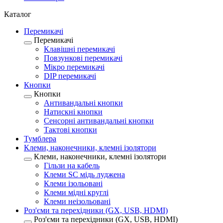
Каталог
Перемикачі
Перемикачі
Клавішні перемикачі
Повзункові перемикачі
Мікро перемикачі
DIP перемикачі
Кнопки
Кнопки
Антивандальні кнопки
Натискні кнопки
Сенсорні антивандальні кнопки
Тактові кнопки
Тумблера
Клеми, наконечники, клемні ізолятори
Клеми, наконечники, клемні ізолятори
Гільзи на кабель
Клеми SC мідь луджена
Клеми ізольовані
Клеми мідні круглі
Клеми неізольовані
Роз'єми та перехідники (GX, USB, HDMI)
Роз'єми та перехідники (GX, USB, HDMI)