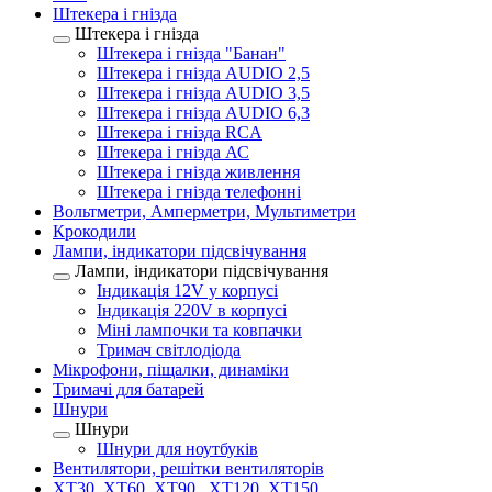
Штекера і гнізда
Штекера і гнізда
Штекера і гнізда "Банан"
Штекера і гнізда AUDIO 2,5
Штекера і гнізда AUDIO 3,5
Штекера і гнізда AUDIO 6,3
Штекера і гнізда RCA
Штекера і гнізда АС
Штекера і гнізда живлення
Штекера і гнізда телефонні
Вольтметри, Амперметри, Мультиметри
Крокодили
Лампи, індикатори підсвічування
Лампи, індикатори підсвічування
Індикація 12V у корпусі
Індикація 220V в корпусі
Міні лампочки та ковпачки
Тримач світлодіода
Мікрофони, піщалки, динаміки
Тримачі для батарей
Шнури
Шнури
Шнури для ноутбуків
Вентилятори, решітки вентиляторів
XT30, XT60, XT90 , XT120, XT150