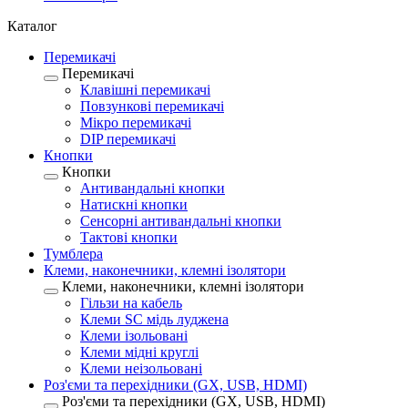
Каталог
Перемикачі
Перемикачі
Клавішні перемикачі
Повзункові перемикачі
Мікро перемикачі
DIP перемикачі
Кнопки
Кнопки
Антивандальні кнопки
Натискні кнопки
Сенсорні антивандальні кнопки
Тактові кнопки
Тумблера
Клеми, наконечники, клемні ізолятори
Клеми, наконечники, клемні ізолятори
Гільзи на кабель
Клеми SC мідь луджена
Клеми ізольовані
Клеми мідні круглі
Клеми неізольовані
Роз'єми та перехідники (GX, USB, HDMI)
Роз'єми та перехідники (GX, USB, HDMI)