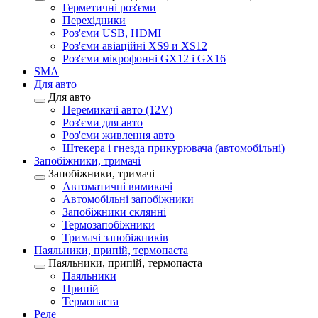
Герметичні роз'єми
Перехідники
Роз'єми USB, HDMI
Роз'єми авіаційні XS9 и XS12
Роз'єми мікрофонні GX12 і GX16
SMA
Для авто
Для авто
Перемикачі авто (12V)
Роз'єми для авто
Роз'єми живлення авто
Штекера і гнезда прикурювача (автомобільні)
Запобіжники, тримачі
Запобіжники, тримачі
Автоматичні вимикачі
Автомобільні запобіжники
Запобіжники склянні
Термозапобіжники
Тримачі запобіжників
Паяльники, припій, термопаста
Паяльники, припій, термопаста
Паяльники
Припій
Термопаста
Реле