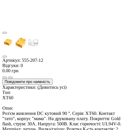
Артикул:
555-207-12
Відгуки:
0
0.00 грн
Повідомити про наявність
Характеристики:
(Дивитись усі)
Тип
XT60
Опис
Роз'єм живлення DC кутовий 90 °. Серія: XT60. Контакт
"тато", корпус "мама". На друковану плату. Покриття: Gold
flash, струм: 30А. Напруга: 500В. Клас горючості: UL94V-0.
Матеріал: латунь. Вилка/гніздо: Розетка К-сть контактів: 2