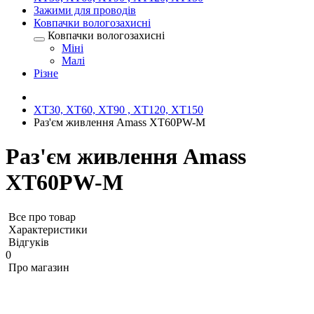
Зажими для проводів
Ковпачки вологозахисні
Ковпачки вологозахисні
Міні
Малі
Різне
XT30, XT60, XT90 , XT120, XT150
Раз'єм живлення Amass XT60PW-M
Раз'єм живлення Amass
XT60PW-M
Все про товар
Характеристики
Відгуків
0
Про магазин