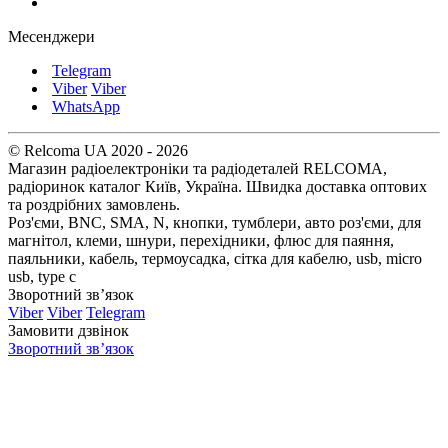
Месенджери
Telegram
Viber
Viber
WhatsApp
© Relcoma UA 2020 - 2026
Магазин радіоелектроніки та радіодеталей RELCOMA,
радіоринок каталог Київ, Україна. Швидка доставка оптових
та роздрібних замовлень.
Роз'єми, BNC, SMA, N, кнопки, тумблери, авто роз'єми, для
магнітол, клеми, шнури, перехідники, флюс для паяння,
паяльники, кабель, термоусадка, сітка для кабелю, usb, micro
usb, type c
Зворотний зв’язок
Viber
Viber
Telegram
Замовити дзвінок
Зворотний зв’язок