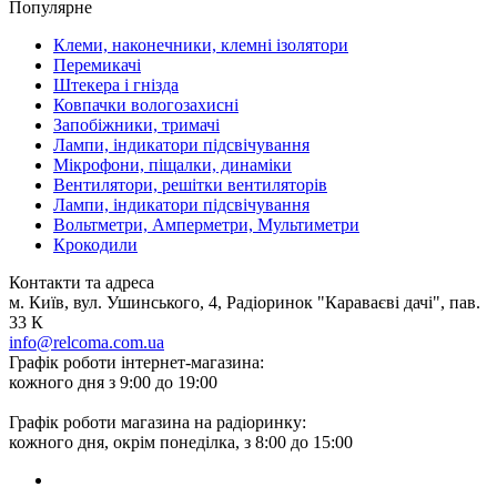
Популярне
Клеми, наконечники, клемні ізолятори
Перемикачі
Штекера і гнізда
Ковпачки вологозахисні
Запобіжники, тримачі
Лампи, індикатори підсвічування
Мікрофони, піщалки, динаміки
Вентилятори, решітки вентиляторів
Лампи, індикатори підсвічування
Вольтметри, Амперметри, Мультиметри
Крокодили
Контакти та адреса
м. Київ, вул. Ушинського, 4, Радіоринок "Караваєві дачі", пав.
33 К
info@relcoma.com.ua
Графік роботи інтернет-магазина:
кожного дня з 9:00 до 19:00
Графік роботи магазина на радіоринку:
кожного дня, окрім понеділка, з 8:00 до 15:00