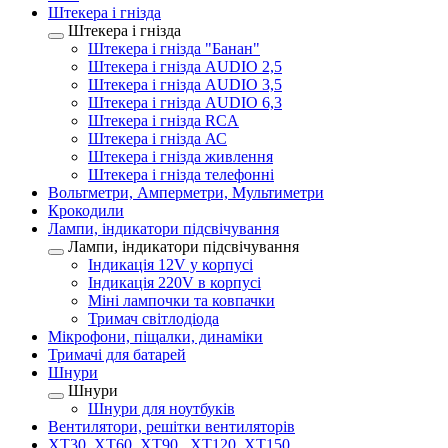
Штекера і гнізда
Штекера і гнізда
Штекера і гнізда "Банан"
Штекера і гнізда AUDIO 2,5
Штекера і гнізда AUDIO 3,5
Штекера і гнізда AUDIO 6,3
Штекера і гнізда RCA
Штекера і гнізда АС
Штекера і гнізда живлення
Штекера і гнізда телефонні
Вольтметри, Амперметри, Мультиметри
Крокодили
Лампи, індикатори підсвічування
Лампи, індикатори підсвічування
Індикація 12V у корпусі
Індикація 220V в корпусі
Міні лампочки та ковпачки
Тримач світлодіода
Мікрофони, піщалки, динаміки
Тримачі для батарей
Шнури
Шнури
Шнури для ноутбуків
Вентилятори, решітки вентиляторів
XT30, XT60, XT90 , XT120, XT150