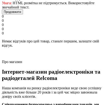
Увага:
HTML розмітка не підтримується. Використовуйте
звичайний текст.
Продовжити
0
0
0
0
0
Немає відгуків про цей товар, станьте першим, залиште свій
відгук.
Про магазин
Інтернет-магазин радіоелектроніки та
радіодеталей Relcoma
Наша компанія на ринку радіоелектроніки веде свою успішну
діяльність вже більше 20 років і за цей час міцно завоювала
довіру своїх клієнтів.
Співпрацюючи безпосередньо з виробниками товарів, ми