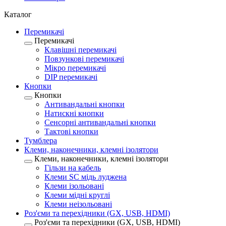
Каталог
Перемикачі
Перемикачі
Клавішні перемикачі
Повзункові перемикачі
Мікро перемикачі
DIP перемикачі
Кнопки
Кнопки
Антивандальні кнопки
Натискні кнопки
Сенсорні антивандальні кнопки
Тактові кнопки
Тумблера
Клеми, наконечники, клемні ізолятори
Клеми, наконечники, клемні ізолятори
Гільзи на кабель
Клеми SC мідь луджена
Клеми ізольовані
Клеми мідні круглі
Клеми неізольовані
Роз'єми та перехідники (GX, USB, HDMI)
Роз'єми та перехідники (GX, USB, HDMI)