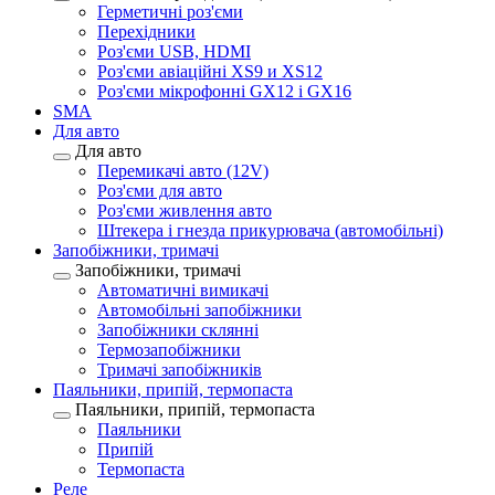
Герметичні роз'єми
Перехідники
Роз'єми USB, HDMI
Роз'єми авіаційні XS9 и XS12
Роз'єми мікрофонні GX12 і GX16
SMA
Для авто
Для авто
Перемикачі авто (12V)
Роз'єми для авто
Роз'єми живлення авто
Штекера і гнезда прикурювача (автомобільні)
Запобіжники, тримачі
Запобіжники, тримачі
Автоматичні вимикачі
Автомобільні запобіжники
Запобіжники склянні
Термозапобіжники
Тримачі запобіжників
Паяльники, припій, термопаста
Паяльники, припій, термопаста
Паяльники
Припій
Термопаста
Реле