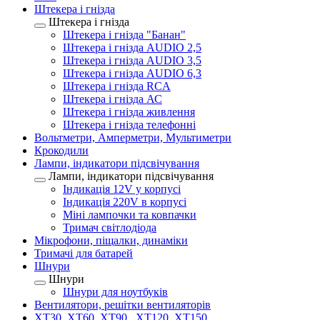
Штекера і гнізда
Штекера і гнізда
Штекера і гнізда "Банан"
Штекера і гнізда AUDIO 2,5
Штекера і гнізда AUDIO 3,5
Штекера і гнізда AUDIO 6,3
Штекера і гнізда RCA
Штекера і гнізда АС
Штекера і гнізда живлення
Штекера і гнізда телефонні
Вольтметри, Амперметри, Мультиметри
Крокодили
Лампи, індикатори підсвічування
Лампи, індикатори підсвічування
Індикація 12V у корпусі
Індикація 220V в корпусі
Міні лампочки та ковпачки
Тримач світлодіода
Мікрофони, піщалки, динаміки
Тримачі для батарей
Шнури
Шнури
Шнури для ноутбуків
Вентилятори, решітки вентиляторів
XT30, XT60, XT90 , XT120, XT150