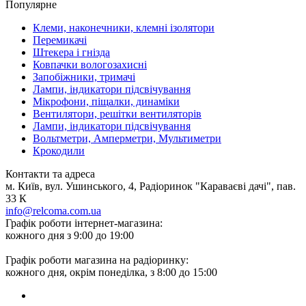
Популярне
Клеми, наконечники, клемні ізолятори
Перемикачі
Штекера і гнізда
Ковпачки вологозахисні
Запобіжники, тримачі
Лампи, індикатори підсвічування
Мікрофони, піщалки, динаміки
Вентилятори, решітки вентиляторів
Лампи, індикатори підсвічування
Вольтметри, Амперметри, Мультиметри
Крокодили
Контакти та адреса
м. Київ, вул. Ушинського, 4, Радіоринок "Караваєві дачі", пав.
33 К
info@relcoma.com.ua
Графік роботи інтернет-магазина:
кожного дня з 9:00 до 19:00
Графік роботи магазина на радіоринку:
кожного дня, окрім понеділка, з 8:00 до 15:00