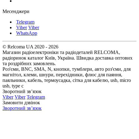
Месенджери
Telegram
Viber
Viber
WhatsApp
© Relcoma UA 2020 - 2026
Магазин радіоелектроніки та радіодеталей RELCOMA,
радіоринок каталог Київ, Україна. Швидка доставка оптових
та роздрібних замовлень.
Роз'єми, BNC, SMA, N, кнопки, тумблери, авто роз'єми, для
магнітол, клеми, шнури, перехідники, флюс для паяння,
паяльники, кабель, термоусадка, сітка для кабелю, usb, micro
usb, type c
Зворотний зв’язок
Viber
Viber
Telegram
Замовити дзвінок
Зворотний зв’язок