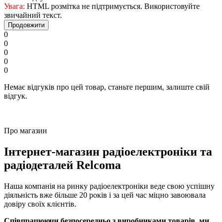
Увага:
HTML розмітка не підтримується. Використовуйте
звичайний текст.
Продовжити
0
0
0
0
0
Немає відгуків про цей товар, станьте першим, залиште свій
відгук.
Про магазин
Інтернет-магазин радіоелектроніки та
радіодеталей Relcoma
Наша компанія на ринку радіоелектроніки веде свою успішну
діяльність вже більше 20 років і за цей час міцно завоювала
довіру своїх клієнтів.
Співпрацюючи безпосередньо з виробниками товарів, ми