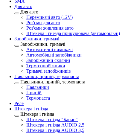
SMA
Для авто
Для авто
Перемикачі авто (12V)
Роз'єми для авто
Роз'єми живлення авто
Штекера і гнезда прикурювача (автомобільні)
Запобіжники, тримачі
Запобіжники, тримачі
Автоматичні вимикачі
Автомобільні запобіжники
Запобіжники склянні
Термозапобіжники
Тримачі запобіжників
Паяльники, припій, термопаста
Паяльники, припій, термопаста
Паяльники
Припій
Термопаста
Реле
Штекера і гнізда
Штекера і гнізда
Штекера і гнізда "Банан"
Штекера і гнізда AUDIO 2,5
Штекера і гнізда AUDIO 3,5