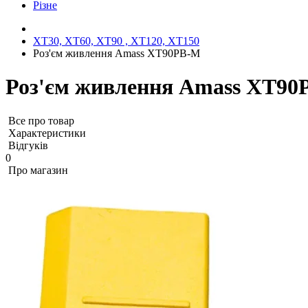
Різне
XT30, XT60, XT90 , XT120, XT150
Роз'єм живлення Amass XT90PB-M
Роз'єм живлення Amass XT9
Все про товар
Характеристики
Відгуків
0
Про магазин