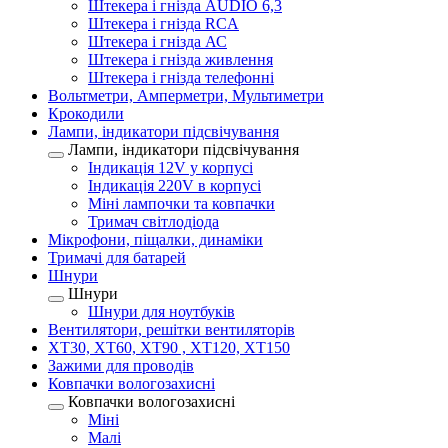
Штекера і гнізда AUDIO 6,3
Штекера і гнізда RCA
Штекера і гнізда АС
Штекера і гнізда живлення
Штекера і гнізда телефонні
Вольтметри, Амперметри, Мультиметри
Крокодили
Лампи, індикатори підсвічування
Лампи, індикатори підсвічування
Індикація 12V у корпусі
Індикація 220V в корпусі
Міні лампочки та ковпачки
Тримач світлодіода
Мікрофони, піщалки, динаміки
Тримачі для батарей
Шнури
Шнури
Шнури для ноутбуків
Вентилятори, решітки вентиляторів
XT30, XT60, XT90 , XT120, XT150
Зажими для проводів
Ковпачки вологозахисні
Ковпачки вологозахисні
Міні
Малі