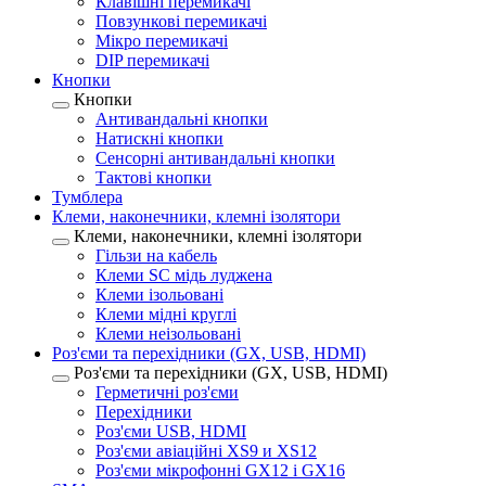
Клавішні перемикачі
Повзункові перемикачі
Мікро перемикачі
DIP перемикачі
Кнопки
Кнопки
Антивандальні кнопки
Натискні кнопки
Сенсорні антивандальні кнопки
Тактові кнопки
Тумблера
Клеми, наконечники, клемні ізолятори
Клеми, наконечники, клемні ізолятори
Гільзи на кабель
Клеми SC мідь луджена
Клеми ізольовані
Клеми мідні круглі
Клеми неізольовані
Роз'єми та перехідники (GX, USB, HDMI)
Роз'єми та перехідники (GX, USB, HDMI)
Герметичні роз'єми
Перехідники
Роз'єми USB, HDMI
Роз'єми авіаційні XS9 и XS12
Роз'єми мікрофонні GX12 і GX16