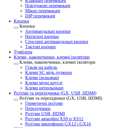
Клавішні перемикачі
Повзункові перемикачі
Мікро перемикачі
DIP перемикачі
Кнопки
Кнопки
Антивандальні кнопки
Натискні кнопки
Сенсорні антивандальні кнопки
Тактові кнопки
Тумблера
Клеми, наконечники, клемні ізолятори
Клеми, наконечники, клемні ізолятори
Гільзи на кабель
Клеми SC мідь луджена
Клеми ізольовані
Клеми мідні круглі
Клеми неізольовані
Роз'єми та перехідники (GX, USB, HDMI)
Роз'єми та перехідники (GX, USB, HDMI)
Герметичні роз'єми
Перехідники
Роз'єми USB, HDMI
Роз'єми авіаційні XS9 и XS12
Роз'єми мікрофонні GX12 і GX16