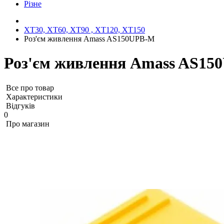
Різне
XT30, XT60, XT90 , XT120, XT150
Роз'єм живлення Amass AS150UPB-M
Роз'єм живлення Amass AS1
Все про товар
Характеристики
Відгуків
0
Про магазин