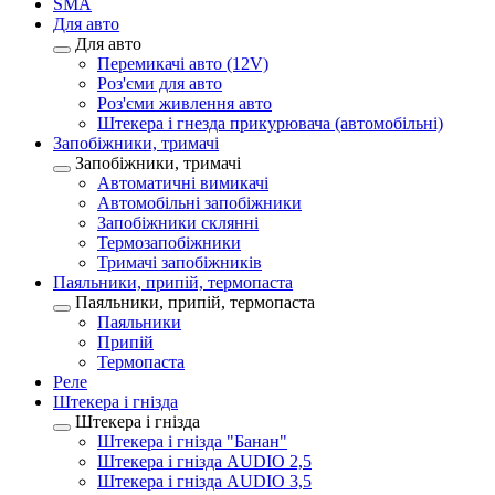
SMA
Для авто
Для авто
Перемикачі авто (12V)
Роз'єми для авто
Роз'єми живлення авто
Штекера і гнезда прикурювача (автомобільні)
Запобіжники, тримачі
Запобіжники, тримачі
Автоматичні вимикачі
Автомобільні запобіжники
Запобіжники склянні
Термозапобіжники
Тримачі запобіжників
Паяльники, припій, термопаста
Паяльники, припій, термопаста
Паяльники
Припій
Термопаста
Реле
Штекера і гнізда
Штекера і гнізда
Штекера і гнізда "Банан"
Штекера і гнізда AUDIO 2,5
Штекера і гнізда AUDIO 3,5