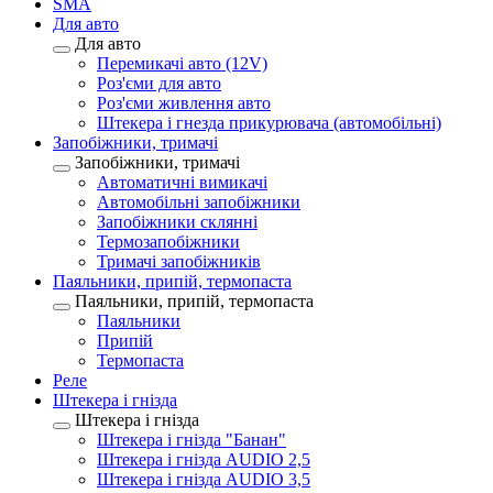
SMA
Для авто
Для авто
Перемикачі авто (12V)
Роз'єми для авто
Роз'єми живлення авто
Штекера і гнезда прикурювача (автомобільні)
Запобіжники, тримачі
Запобіжники, тримачі
Автоматичні вимикачі
Автомобільні запобіжники
Запобіжники склянні
Термозапобіжники
Тримачі запобіжників
Паяльники, припій, термопаста
Паяльники, припій, термопаста
Паяльники
Припій
Термопаста
Реле
Штекера і гнізда
Штекера і гнізда
Штекера і гнізда "Банан"
Штекера і гнізда AUDIO 2,5
Штекера і гнізда AUDIO 3,5