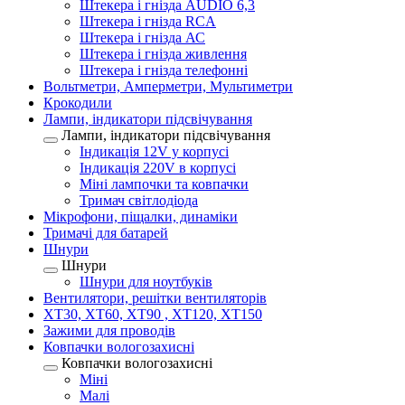
Штекера і гнізда AUDIO 6,3
Штекера і гнізда RCA
Штекера і гнізда АС
Штекера і гнізда живлення
Штекера і гнізда телефонні
Вольтметри, Амперметри, Мультиметри
Крокодили
Лампи, індикатори підсвічування
Лампи, індикатори підсвічування
Індикація 12V у корпусі
Індикація 220V в корпусі
Міні лампочки та ковпачки
Тримач світлодіода
Мікрофони, піщалки, динаміки
Тримачі для батарей
Шнури
Шнури
Шнури для ноутбуків
Вентилятори, решітки вентиляторів
XT30, XT60, XT90 , XT120, XT150
Зажими для проводів
Ковпачки вологозахисні
Ковпачки вологозахисні
Міні
Малі