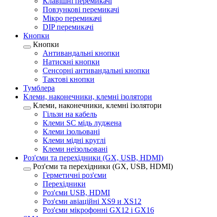
Клавішні перемикачі
Повзункові перемикачі
Мікро перемикачі
DIP перемикачі
Кнопки
Кнопки
Антивандальні кнопки
Натискні кнопки
Сенсорні антивандальні кнопки
Тактові кнопки
Тумблера
Клеми, наконечники, клемні ізолятори
Клеми, наконечники, клемні ізолятори
Гільзи на кабель
Клеми SC мідь луджена
Клеми ізольовані
Клеми мідні круглі
Клеми неізольовані
Роз'єми та перехідники (GX, USB, HDMI)
Роз'єми та перехідники (GX, USB, HDMI)
Герметичні роз'єми
Перехідники
Роз'єми USB, HDMI
Роз'єми авіаційні XS9 и XS12
Роз'єми мікрофонні GX12 і GX16