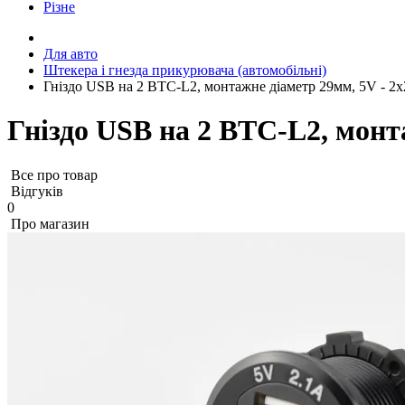
Різне
Для авто
Штекера і гнезда прикурювача (автомобільні)
Гніздо USB на 2 BTC-L2, монтажне діаметр 29мм, 5V - 2
Гніздо USB на 2 BTC-L2, монт
Все про товар
Відгуків
0
Про магазин