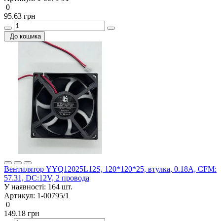
0
95.63 грн
До кошика
Вентилятор YYQ12025L12S, 120*120*25, втулка, 0.18A, CFM:
57.31, DC:12V, 2 провода
У наявності:
164 шт.
Артикул:
1-00795/1
0
149.18 грн