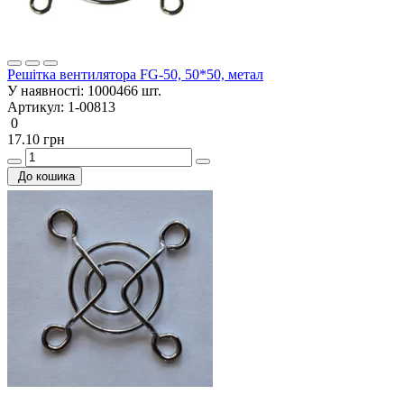
Решітка вентилятора FG-50, 50*50, метал
У наявності:
1000466 шт.
Артикул:
1-00813
0
17.10 грн
До кошика