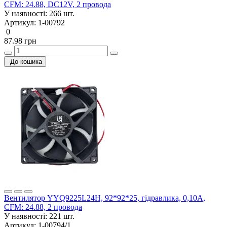
CFM: 24.88, DC12V, 2 провода
У наявності:
266 шт.
Артикул:
1-00792
0
87.98 грн
До кошика
Вентилятор YYQ9225L24H, 92*92*25, гідравлика, 0,10А,
CFM: 24.88, 2 провода
У наявності:
221 шт.
Артикул:
1-00794/1