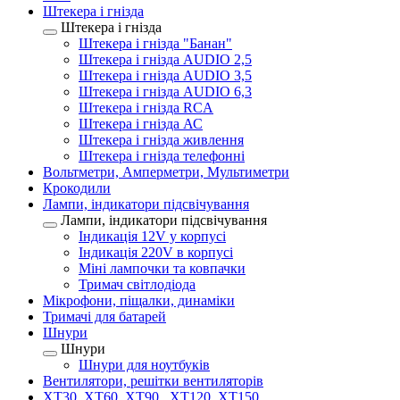
Штекера і гнізда
Штекера і гнізда
Штекера і гнізда "Банан"
Штекера і гнізда AUDIO 2,5
Штекера і гнізда AUDIO 3,5
Штекера і гнізда AUDIO 6,3
Штекера і гнізда RCA
Штекера і гнізда АС
Штекера і гнізда живлення
Штекера і гнізда телефонні
Вольтметри, Амперметри, Мультиметри
Крокодили
Лампи, індикатори підсвічування
Лампи, індикатори підсвічування
Індикація 12V у корпусі
Індикація 220V в корпусі
Міні лампочки та ковпачки
Тримач світлодіода
Мікрофони, піщалки, динаміки
Тримачі для батарей
Шнури
Шнури
Шнури для ноутбуків
Вентилятори, решітки вентиляторів
XT30, XT60, XT90 , XT120, XT150