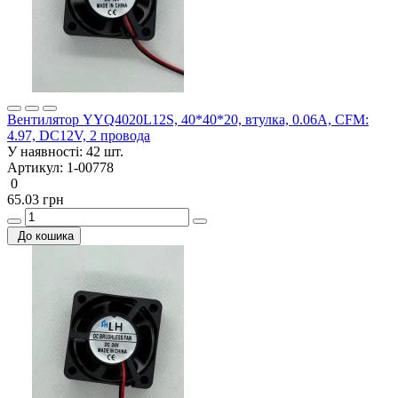
Вентилятор YYQ4020L12S, 40*40*20, втулка, 0.06A, CFM:
4.97, DC12V, 2 провода
У наявності:
42 шт.
Артикул:
1-00778
0
65.03 грн
До кошика