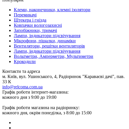
Клеми, наконечники, клемні ізолятори
Перемикачі
Штекера і гнізда
Ковпачки вологозахисні
Запобіжники, тримачі
Лампи, індикатори підсвічування
Мікрофони, піщалки, динаміки
Вентилятори, решітки вентиляторів
Лампи, індикатори підсвічування
Вольтметри, Амперметри, Мультиметри
Крокодили
Контакти та адреса
м. Київ, вул. Ушинського, 4, Радіоринок "Караваєві дачі", пав.
33 К
info@relcoma.com.ua
Графік роботи інтернет-магазина:
кожного дня з 9:00 до 19:00
Графік роботи магазина на радіоринку:
кожного дня, окрім понеділка, з 8:00 до 15:00