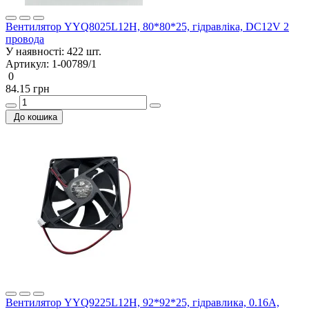
Вентилятор YYQ8025L12H, 80*80*25, гідравліка, DC12V 2
провода
У наявності:
422 шт.
Артикул:
1-00789/1
0
84.15 грн
До кошика
Вентилятор YYQ9225L12H, 92*92*25, гідравлика, 0.16A,