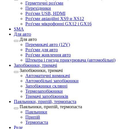
Герметичні роз'єми
Перехідники
Роз'єми USB, HDMI
Роз'єми авіаційні XS9 и XS12
Роз'єми мікрофонні GX12 і GX16
SMA
Для авто
Для авто
Перемикачі авто (12V)
Роз'єми для авто
Роз'єми живлення авто
Штекера і гнезда прикурювача (автомобільні)
Запобіжники, тримачі
Запобіжники, тримачі
Автоматичні вимикачі
Автомобільні запобіжники
Запобіжники склянні
Термозапобіжники
Тримачі запобіжників
Паяльники, припій, термопаста
Паяльники, припій, термопаста
Паяльники
Припій
Термопаста
Реле