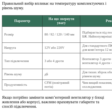
Правильний вибір впливає на температуру комплектуючих і
рівень шуму.
На що звернути
Параметр
Рек
увагу
Підбирається під по
Розмір
80 / 92 / 120 / 140 мм
БЖ. Найпопулярніші
Для стандартного ПК
Напруга
12V або 220V
для комп’ютера 12 во
Вентилятор 3 дроти 
Тип підключення
3 або 4 дроти
вентилятор 4 дроти
Для тихих збірок об
Рівень шуму
дБ
рівнем шуму.
CFM (повітряний
Чим вищий показник,
Продуктивність
потік)
охолодження.
Якщо потрібно замінити комп’ютерний вентилятор у блоці
живлення або корпусі, важливо враховувати габарити та
спосіб підключення.