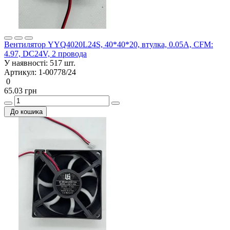
Вентилятор YYQ4020L24S, 40*40*20, втулка, 0.05A, CFM:
4.97, DC24V, 2 провода
У наявності:
517 шт.
Артикул:
1-00778/24
0
65.03 грн
До кошика