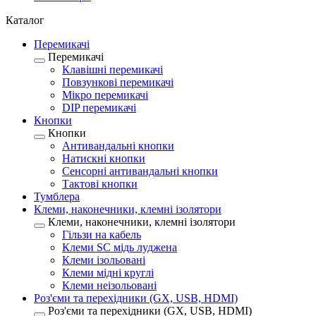
Каталог
Перемикачі
Перемикачі
Клавішні перемикачі
Повзункові перемикачі
Мікро перемикачі
DIP перемикачі
Кнопки
Кнопки
Антивандальні кнопки
Натискні кнопки
Сенсорні антивандальні кнопки
Тактові кнопки
Тумблера
Клеми, наконечники, клемні ізолятори
Клеми, наконечники, клемні ізолятори
Гільзи на кабель
Клеми SC мідь луджена
Клеми ізольовані
Клеми мідні круглі
Клеми неізольовані
Роз'єми та перехідники (GX, USB, HDMI)
Роз'єми та перехідники (GX, USB, HDMI)