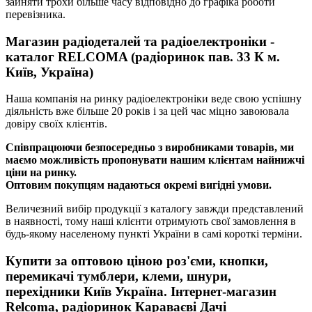
зайняти трохи більше часу відповідно до графіка роботи
перевізника.
Магазин радіодеталей та радіоелектроніки -
каталог RELCOMA (радіоринок пав. 33 К м.
Київ, Україна)
Наша компанія на ринку радіоелектроніки веде свою успішну
діяльність вже більше 20 років і за цей час міцно завоювала
довіру своїх клієнтів.
Співпрацюючи безпосередньо з виробниками товарів, ми
маємо можливість пропонувати нашим клієнтам найнижчі
ціни на ринку.
Оптовим покупцям надаються окремі вигідні умови.
Величезний вибір продукції з каталогу завжди представлений
в наявності, тому наші клієнти отримують свої замовлення в
будь-якому населеному пункті України в самі короткі терміни.
Купити за оптовою ціною роз'єми, кнопки,
перемикачі тумблери, клеми, шнури,
перехідники Київ Україна. Інтернет-магазин
Relcoma, радіоринок Караваєві Дачі