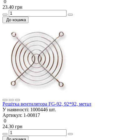
0
23.40 грн
До кошика
Решітка вентилятора FG-92, 92*92, метал
У наявності:
1000446 шт.
Артикул:
1-00817
0
24.30 грн
До кошика