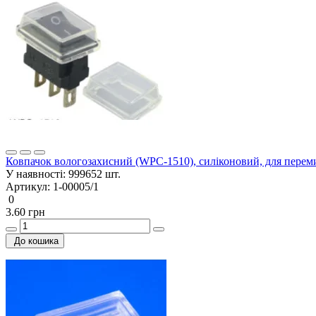
Ковпачок вологозахисний (WPC-1510), силіконовий, для перем
У наявності:
999652 шт.
Артикул:
1-00005/1
0
3.60 грн
До кошика