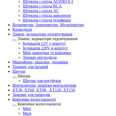
Штекера і гнізда AUDIO 6,3
Штекера і гнізда RCA
Штекера і гнізда АС
Штекера і гнізда живлення
Штекера і гнізда телефонні
Вольтметри, Амперметри, Мультиметри
Крокодили
Лампи, індикатори підсвічування
Лампи, індикатори підсвічування
Індикація 12V у корпусі
Індикація 220V в корпусі
Міні лампочки та ковпачки
Тримач світлодіода
Мікрофони, піщалки, динаміки
Тримачі для батарей
Шнури
Шнури
Шнури для ноутбуків
Вентилятори, решітки вентиляторів
XT30, XT60, XT90 , XT120, XT150
Зажими для проводів
Ковпачки вологозахисні
Ковпачки вологозахисні
Міні
Малі