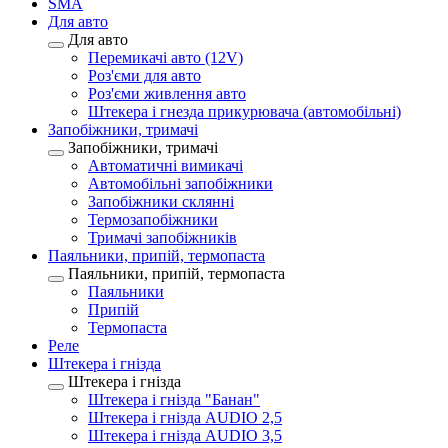
SMA
Для авто
Для авто
Перемикачі авто (12V)
Роз'єми для авто
Роз'єми живлення авто
Штекера і гнезда прикурювача (автомобільні)
Запобіжники, тримачі
Запобіжники, тримачі
Автоматичні вимикачі
Автомобільні запобіжники
Запобіжники склянні
Термозапобіжники
Тримачі запобіжників
Паяльники, припій, термопаста
Паяльники, припій, термопаста
Паяльники
Припій
Термопаста
Реле
Штекера і гнізда
Штекера і гнізда
Штекера і гнізда "Банан"
Штекера і гнізда AUDIO 2,5
Штекера і гнізда AUDIO 3,5