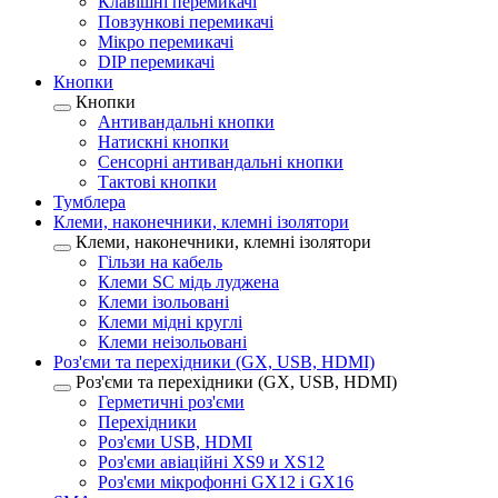
Клавішні перемикачі
Повзункові перемикачі
Мікро перемикачі
DIP перемикачі
Кнопки
Кнопки
Антивандальні кнопки
Натискні кнопки
Сенсорні антивандальні кнопки
Тактові кнопки
Тумблера
Клеми, наконечники, клемні ізолятори
Клеми, наконечники, клемні ізолятори
Гільзи на кабель
Клеми SC мідь луджена
Клеми ізольовані
Клеми мідні круглі
Клеми неізольовані
Роз'єми та перехідники (GX, USB, HDMI)
Роз'єми та перехідники (GX, USB, HDMI)
Герметичні роз'єми
Перехідники
Роз'єми USB, HDMI
Роз'єми авіаційні XS9 и XS12
Роз'єми мікрофонні GX12 і GX16