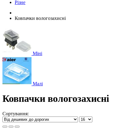
Різне
Ковпачки вологозахисні
Міні
Малі
Ковпачки вологозахисні
Сортування: