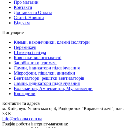
Про магазин
Контакти
Доставка та Оплата
Статті. Новини
Відгукм
Популярне
Клеми, наконечники, клемні ізолятори
Перемикачі
Штекера і гнізда
Ковпачки вологозахисні
Запобіжники, тримачі
Лампи, індикатори підсвічування
Мікрофони, піщалки, динаміки
Вентилятори, решітки вентиляторів
Лампи, індикатори підсвічування
Вольтметри, Амперметри, Мультиметри
Крокодили
Контакти та адреса
м. Київ, вул. Ушинського, 4, Радіоринок "Караваєві дачі", пав.
33 К
info@relcoma.com.ua
Графік роботи інтернет-магазина: