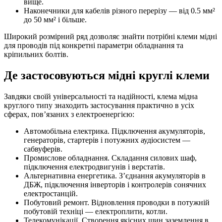
вище.
Наконечники для кабелів різного перерізу — від 0.5 мм²
до 50 мм² і більше.
Широкий розмірний ряд дозволяє знайти потрібні клеми мідні
для проводів під конкретні параметри обладнання та
кріпильних болтів.
Де застосовуються мідні круглі клеми
Завдяки своїй універсальності та надійності, клема мідна
круглого типу знаходить застосування практично в усіх
сферах, пов’язаних з електроенергією:
Автомобільна електрика. Підключення акумуляторів,
генераторів, стартерів і потужних аудіосистем —
сабвуферів.
Промислове обладнання. Складання силових шаф,
підключення електродвигунів і верстатів.
Альтернативна енергетика. З’єднання акумуляторів в
ДБЖ, підключення інверторів і контролерів сонячних
електростанцій.
Побутовий ремонт. Відновлення проводки в потужній
побутовій техніці — електроплити, котли.
Телекомунікації. Створення якісних шин заземлення в