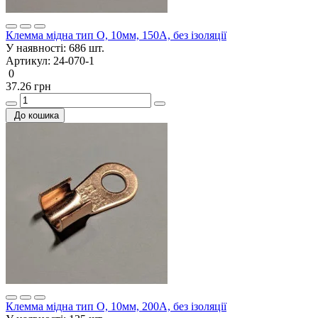
Клемма мідна тип О, 10мм, 150А, без ізоляції
У наявності:
686 шт.
Артикул:
24-070-1
0
37.26 грн
До кошика
Клемма мідна тип О, 10мм, 200А, без ізоляції