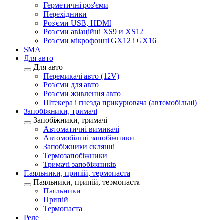
Герметичні роз'єми
Перехідники
Роз'єми USB, HDMI
Роз'єми авіаційні XS9 и XS12
Роз'єми мікрофонні GX12 і GX16
SMA
Для авто
Для авто
Перемикачі авто (12V)
Роз'єми для авто
Роз'єми живлення авто
Штекера і гнезда прикурювача (автомобільні)
Запобіжники, тримачі
Запобіжники, тримачі
Автоматичні вимикачі
Автомобільні запобіжники
Запобіжники склянні
Термозапобіжники
Тримачі запобіжників
Паяльники, припій, термопаста
Паяльники, припій, термопаста
Паяльники
Припій
Термопаста
Реле