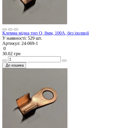
Клемма мідна тип О, 8мм, 100А, без ізоляції
У наявності:
529 шт.
Артикул:
24-069-1
0
30.02 грн
До кошика