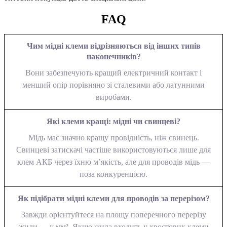
FAQ
Чим мідні клеми відрізняються від інших типів
наконечників?
Вони забезпечують кращий електричний контакт і
менший опір порівняно зі сталевими або латунними
виробами.
Які клеми кращі: мідні чи свинцеві?
Мідь має значно кращу провідність, ніж свинець.
Свинцеві затискачі частіше використовуються лише для
клем АКБ через їхню м’якість, але для проводів мідь —
поза конкуренцією.
Як підібрати мідні клеми для проводів за перерізом?
Завжди орієнтуйтеся на площу поперечного перерізу
жили — у мм². Якщо жила входить у хвостовик клеми