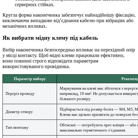
серверних стійках.
Кругла форма наконечника забезпечує найнадійнішу фіксацію,
виключаючи випадкове від’єднання кабелю при вібраціях або
механічних впливах.
Як вибрати мідну клему під кабель
Вибір наконечника безпосередньо впливає на перехідний опір
у місці контакту. Щоб мідні клеми працювали ефективно,
вони повинні строго відповідати параметрам
використовуваного провідника.
Параметр вибору
Рекоменд
Маркування на клемі має збігатися з перері
Переріз проводу
наприклад, 10 мм². Не допускається викорис
більшого розміру.
Підбирається під розмір болта — М4, М5, 
Діаметр отвору
Клема має щільно прилягати до поверхні без
Обтискні — потребують прес-кліщів — або 
Тип монтажу
максимально герметичного з’єднання.