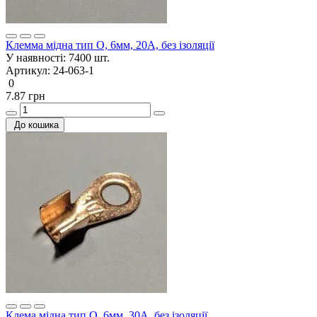
Клемма мідна тип О, 6мм, 20A, без ізоляції
У наявності:
7400 шт.
Артикул:
24-063-1
0
7.87 грн
До кошика
Клема мідна тип О, 6мм, 30A, без ізоляції