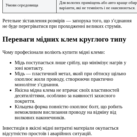
Для вологих приміщень або авто краще обир
Умови середовища
варіанти, які не темніють і не окиснюються.
Ретельне зіставлення розмірів — запорука того, що з’єднання
не буде перегріватися при проходженні великих струмів.
Переваги мідних клем круглого типу
Чому професіонали воліють купити мідні клеми:
Мідь поступається лише сріблу, що мінімізує нагрів у
зоні контакту.
Мідь — пластичний метал, який при обтиску щільно
охоплює жили проводу, створюючи практично
монолітне з’єднання.
Якісна мідна клема не втрачає своїх властивостей
десятиліттями, особливо за наявності захисного
покриття.
Кільцева форма повністю охоплює болт, що робить
неможливим вислизання проводу на відміну від
вилкових наконечників.
Інвестиція в якісні мідні витратні матеріали окупається
відсутністю простоїв і аварійних ситуацій.