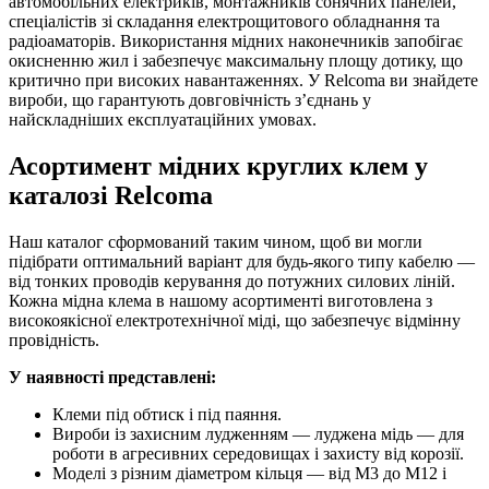
автомобільних електриків, монтажників сонячних панелей,
спеціалістів зі складання електрощитового обладнання та
радіоаматорів. Використання мідних наконечників запобігає
окисненню жил і забезпечує максимальну площу дотику, що
критично при високих навантаженнях. У Relcoma ви знайдете
вироби, що гарантують довговічність з’єднань у
найскладніших експлуатаційних умовах.
Асортимент мідних круглих клем у
каталозі Relcoma
Наш каталог сформований таким чином, щоб ви могли
підібрати оптимальний варіант для будь-якого типу кабелю —
від тонких проводів керування до потужних силових ліній.
Кожна мідна клема в нашому асортименті виготовлена з
високоякісної електротехнічної міді, що забезпечує відмінну
провідність.
У наявності представлені:
Клеми під обтиск і під паяння.
Вироби із захисним лудженням — луджена мідь — для
роботи в агресивних середовищах і захисту від корозії.
Моделі з різним діаметром кільця — від М3 до М12 і