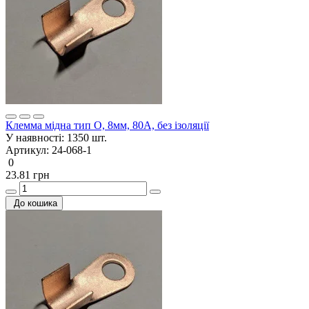
Клемма мідна тип О, 8мм, 80А, без ізоляції
У наявності:
1350 шт.
Артикул:
24-068-1
0
23.81 грн
До кошика