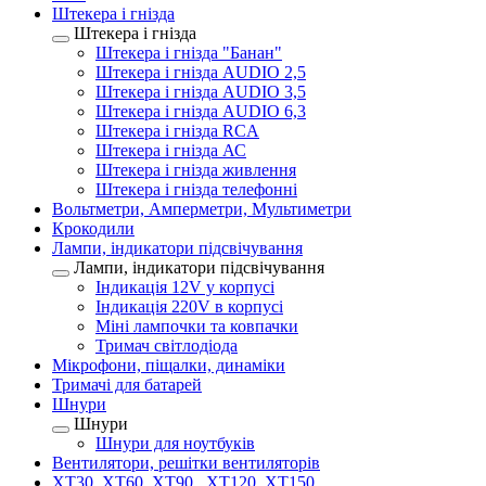
Штекера і гнізда
Штекера і гнізда
Штекера і гнізда "Банан"
Штекера і гнізда AUDIO 2,5
Штекера і гнізда AUDIO 3,5
Штекера і гнізда AUDIO 6,3
Штекера і гнізда RCA
Штекера і гнізда АС
Штекера і гнізда живлення
Штекера і гнізда телефонні
Вольтметри, Амперметри, Мультиметри
Крокодили
Лампи, індикатори підсвічування
Лампи, індикатори підсвічування
Індикація 12V у корпусі
Індикація 220V в корпусі
Міні лампочки та ковпачки
Тримач світлодіода
Мікрофони, піщалки, динаміки
Тримачі для батарей
Шнури
Шнури
Шнури для ноутбуків
Вентилятори, решітки вентиляторів
XT30, XT60, XT90 , XT120, XT150