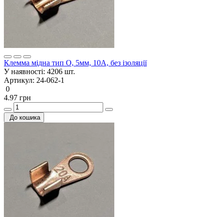
Клемма мідна тип О, 5мм, 10A, без ізоляції
У наявності:
4206 шт.
Артикул:
24-062-1
0
4.97 грн
До кошика