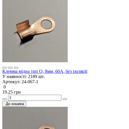
Клемма мідна тип О, 8мм, 60А, без ізоляції
У наявності:
2189 шт.
Артикул:
24-067-1
0
19.25 грн
До кошика