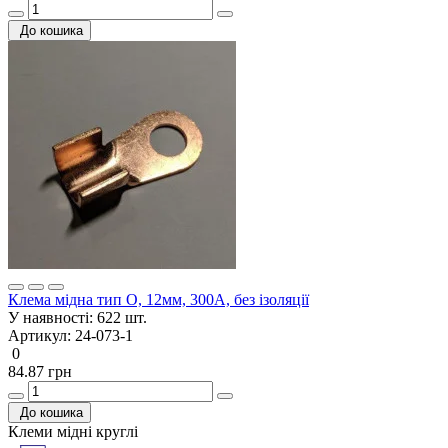
До кошика
Клема мідна тип О, 12мм, 300А, без ізоляції
У наявності:
622 шт.
Артикул:
24-073-1
0
84.87 грн
До кошика
Клеми мідні круглі