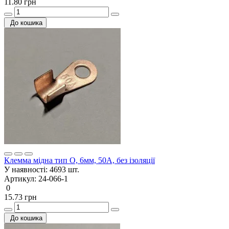
11.80 грн
До кошика
Клемма мідна тип О, 6мм, 50A, без ізоляції
У наявності:
4693 шт.
Артикул:
24-066-1
0
15.73 грн
До кошика