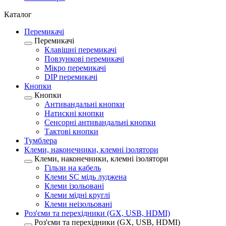
Каталог
Перемикачі
Перемикачі
Клавішні перемикачі
Повзункові перемикачі
Мікро перемикачі
DIP перемикачі
Кнопки
Кнопки
Антивандальні кнопки
Натискні кнопки
Сенсорні антивандальні кнопки
Тактові кнопки
Тумблера
Клеми, наконечники, клемні ізолятори
Клеми, наконечники, клемні ізолятори
Гільзи на кабель
Клеми SC мідь луджена
Клеми ізольовані
Клеми мідні круглі
Клеми неізольовані
Роз'єми та перехідники (GX, USB, HDMI)
Роз'єми та перехідники (GX, USB, HDMI)