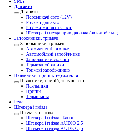
SMA
Для авто
Для авто
Перемикачі авто (12V)
Роз'єми для авто
Роз'єми живлення авто
Штекера і гнезда прикурювача (автомобільні)
Запобіжники, тримачі
Запобіжники, тримачі
Автоматичні вимикачі
Автомобільні запобіжники
Запобіжники склянні
Термозапобіжники
Тримачі запобіжників
Паяльники, припій, термопаста
Паяльники, припій, термопаста
Паяльники
Припій
Термопаста
Реле
Штекера і гнізда
Штекера і гнізда
Штекера і гнізда "Банан"
Штекера і гнізда AUDIO 2,5
Штекера і гнізда AUDIO 3,5