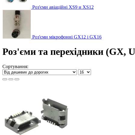
Роз'єми авіаційні XS9 и XS12
Роз'єми мікрофонні GX12 і GX16
Роз'єми та перехідники (GX, 
Сортування: