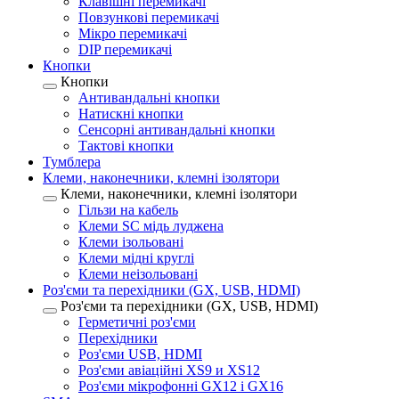
Клавішні перемикачі
Повзункові перемикачі
Мікро перемикачі
DIP перемикачі
Кнопки
Кнопки
Антивандальні кнопки
Натискні кнопки
Сенсорні антивандальні кнопки
Тактові кнопки
Тумблера
Клеми, наконечники, клемні ізолятори
Клеми, наконечники, клемні ізолятори
Гільзи на кабель
Клеми SC мідь луджена
Клеми ізольовані
Клеми мідні круглі
Клеми неізольовані
Роз'єми та перехідники (GX, USB, HDMI)
Роз'єми та перехідники (GX, USB, HDMI)
Герметичні роз'єми
Перехідники
Роз'єми USB, HDMI
Роз'єми авіаційні XS9 и XS12
Роз'єми мікрофонні GX12 і GX16