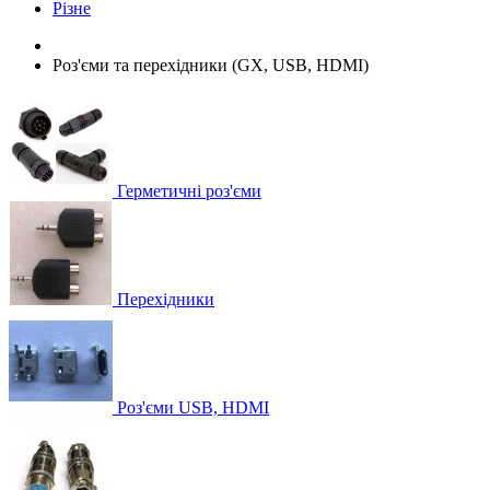
Різне
Роз'єми та перехідники (GX, USB, HDMI)
Герметичні роз'єми
Перехідники
Роз'єми USB, HDMI