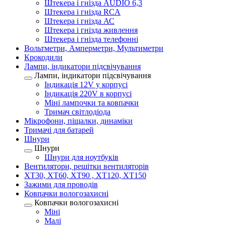
Штекера і гнізда AUDIO 6,3
Штекера і гнізда RCA
Штекера і гнізда АС
Штекера і гнізда живлення
Штекера і гнізда телефонні
Вольтметри, Амперметри, Мультиметри
Крокодили
Лампи, індикатори підсвічування
Лампи, індикатори підсвічування
Індикація 12V у корпусі
Індикація 220V в корпусі
Міні лампочки та ковпачки
Тримач світлодіода
Мікрофони, піщалки, динаміки
Тримачі для батарей
Шнури
Шнури
Шнури для ноутбуків
Вентилятори, решітки вентиляторів
XT30, XT60, XT90 , XT120, XT150
Зажими для проводів
Ковпачки вологозахисні
Ковпачки вологозахисні
Міні
Малі