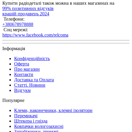
Купити радіодеталі також можна в наших магазинах на
99% позитивних відгуків
кращій продавець 2024
Телефони:
+380678978888
Соц мережі:
https://www.facebook.com/relcoma
Інформація
Конфіденційність
Оферта
Про магазин
Контакти
Доставка та Оплата
Статті. Новини
Відгукм
Популярне
Клеми, наконечники, клемні ізолятори
Перемикачі
Штекера і гнізда
Ковпачки вологозахисні
Запобіжники, тримачі