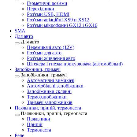
Герметичні роз'єми
Перехідники
Роз'єми USB, HDMI
Роз'єми авіаційні XS9 и XS12
Роз'єми мікрофонні GX12 і GX16
SMA
Для авто
Для авто
Перемикачі авто (12V)
Роз'єми для авто
Роз'єми живлення авто
Штекера і гнезда прикурювача (автомобільні)
Запобіжники, тримачі
Запобіжники, тримачі
Автоматичні вимикачі
Автомобільні запобіжники
Запобіжники склянні
Термозапобіжники
Тримачі запобіжників
Паяльники, припій, термопаста
Паяльники, припій, термопаста
Паяльники
Припій
Термопаста
Реле