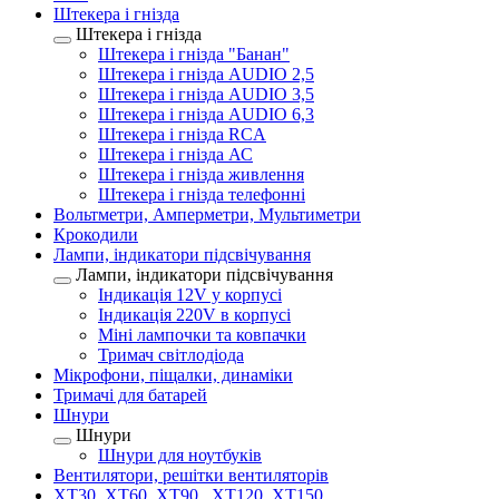
Штекера і гнізда
Штекера і гнізда
Штекера і гнізда "Банан"
Штекера і гнізда AUDIO 2,5
Штекера і гнізда AUDIO 3,5
Штекера і гнізда AUDIO 6,3
Штекера і гнізда RCA
Штекера і гнізда АС
Штекера і гнізда живлення
Штекера і гнізда телефонні
Вольтметри, Амперметри, Мультиметри
Крокодили
Лампи, індикатори підсвічування
Лампи, індикатори підсвічування
Індикація 12V у корпусі
Індикація 220V в корпусі
Міні лампочки та ковпачки
Тримач світлодіода
Мікрофони, піщалки, динаміки
Тримачі для батарей
Шнури
Шнури
Шнури для ноутбуків
Вентилятори, решітки вентиляторів
XT30, XT60, XT90 , XT120, XT150