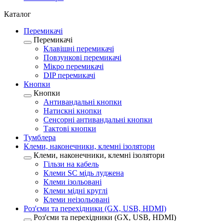
Каталог
Перемикачі
Перемикачі
Клавішні перемикачі
Повзункові перемикачі
Мікро перемикачі
DIP перемикачі
Кнопки
Кнопки
Антивандальні кнопки
Натискні кнопки
Сенсорні антивандальні кнопки
Тактові кнопки
Тумблера
Клеми, наконечники, клемні ізолятори
Клеми, наконечники, клемні ізолятори
Гільзи на кабель
Клеми SC мідь луджена
Клеми ізольовані
Клеми мідні круглі
Клеми неізольовані
Роз'єми та перехідники (GX, USB, HDMI)
Роз'єми та перехідники (GX, USB, HDMI)