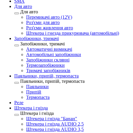
SMA
Для авто
Для авто
Перемикачі авто (12V)
Роз'єми для авто
Роз'єми живлення авто
Штекера і гнезда прикурювача (автомобільні)
Запобіжники, тримачі
Запобіжники, тримачі
Автоматичні вимикачі
Автомобільні запобіжники
Запобіжники склянні
Термозапобіжники
Тримачі запобіжників
Паяльники, припій, термопаста
Паяльники, припій, термопаста
Паяльники
Припій
Термопаста
Реле
Штекера і гнізда
Штекера і гнізда
Штекера і гнізда "Банан"
Штекера і гнізда AUDIO 2,5
Штекера і гнізда AUDIO 3,5