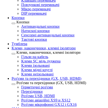
Клавішні перемикачі
Повзункові перемикачі
Мікро перемикачі
DIP перемикачі
Кнопки
Кнопки
Антивандальні кнопки
Натискні кнопки
Сенсорні антивандальні кнопки
Тактові кнопки
Тумблера
Клеми, наконечники, клемні ізолятори
Клеми, наконечники, клемні ізолятори
Гільзи на кабель
Клеми SC мідь луджена
Клеми ізольовані
Клеми мідні круглі
Клеми неізольовані
Роз'єми та перехідники (GX, USB, HDMI)
Роз'єми та перехідники (GX, USB, HDMI)
Герметичні роз'єми
Перехідники
Роз'єми USB, HDMI
Роз'єми авіаційні XS9 и XS12
Роз'єми мікрофонні GX12 і GX16