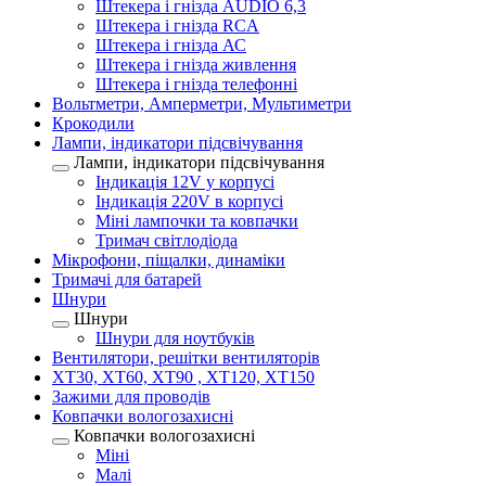
Штекера і гнізда AUDIO 6,3
Штекера і гнізда RCA
Штекера і гнізда АС
Штекера і гнізда живлення
Штекера і гнізда телефонні
Вольтметри, Амперметри, Мультиметри
Крокодили
Лампи, індикатори підсвічування
Лампи, індикатори підсвічування
Індикація 12V у корпусі
Індикація 220V в корпусі
Міні лампочки та ковпачки
Тримач світлодіода
Мікрофони, піщалки, динаміки
Тримачі для батарей
Шнури
Шнури
Шнури для ноутбуків
Вентилятори, решітки вентиляторів
XT30, XT60, XT90 , XT120, XT150
Зажими для проводів
Ковпачки вологозахисні
Ковпачки вологозахисні
Міні
Малі