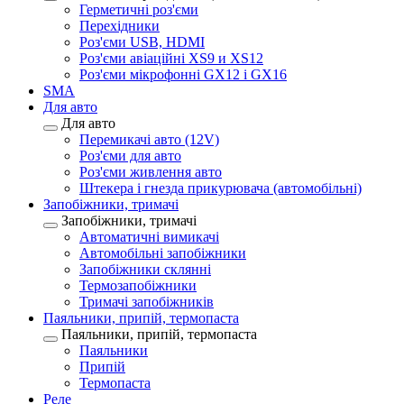
Герметичні роз'єми
Перехідники
Роз'єми USB, HDMI
Роз'єми авіаційні XS9 и XS12
Роз'єми мікрофонні GX12 і GX16
SMA
Для авто
Для авто
Перемикачі авто (12V)
Роз'єми для авто
Роз'єми живлення авто
Штекера і гнезда прикурювача (автомобільні)
Запобіжники, тримачі
Запобіжники, тримачі
Автоматичні вимикачі
Автомобільні запобіжники
Запобіжники склянні
Термозапобіжники
Тримачі запобіжників
Паяльники, припій, термопаста
Паяльники, припій, термопаста
Паяльники
Припій
Термопаста
Реле