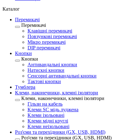
Каталог
Перемикачі
Перемикачі
Клавішні перемикачі
Повзункові перемикачі
Мікро перемикачі
DIP перемикачі
Кнопки
Кнопки
Антивандальні кнопки
Натискні кнопки
Сенсорні антивандальні кнопки
Тактові кнопки
Тумблера
Клеми, наконечники, клемні ізолятори
Клеми, наконечники, клемні ізолятори
Гільзи на кабель
Клеми SC мідь луджена
Клеми ізольовані
Клеми мідні круглі
Клеми неізольовані
Роз'єми та перехідники (GX, USB, HDMI)
Роз'єми та перехідники (GX, USB, HDMI)