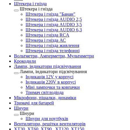
Штекера і гнізда
Штекера і гнізда
Штекера і гнізда "Банан"
Штекера і гнізда AUDIO 2,5
Штекера і гнізда AUDIO 3,5
Штекера і гнізда AUDIO 6,3
Штекера і гнізда RCA
Штекера і гнізда АС
Штекера і гнізда живлення
Штекера і гнізда телефонні
Вольтметри, Амперметри, Мультиметри
Крокодили
Лампи, індикатори підсвічування
Лампи, індикатори підсвічування
Індикація 12V у корпусі
Індикація 220V в корпусі
Міні лампочки та ковпачки
Тримач світлодіода
Мікрофони, піщалки, динаміки
Тримачі для батарей
Шнури
Шнури
Шнури для ноутбуків
Вентилятори, решітки вентиляторів
XT30, XT60, XT90 , XT120, XT150