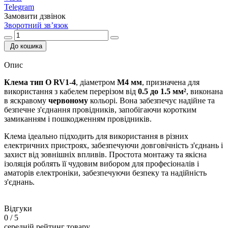
Telegram
Замовити дзвінок
Зворотний зв’язок
До кошика
Опис
Клема тип О RV1-4
, діаметром
М4 мм
, призначена для
використання з кабелем перерізом від
0.5 до 1.5 мм²
, виконана
в яскравому
червоному
кольорі. Вона забезпечує надійне та
безпечне з'єднання провідників, запобігаючи коротким
замиканням і пошкодженням провідників.
Клема ідеально підходить для використання в різних
електричних пристроях, забезпечуючи довговічність з'єднань і
захист від зовнішніх впливів. Простота монтажу та якісна
ізоляція роблять її чудовим вибором для професіоналів і
аматорів електроніки, забезпечуючи безпеку та надійність
з'єднань.
Відгуки
0
/ 5
середній рейтинг товару