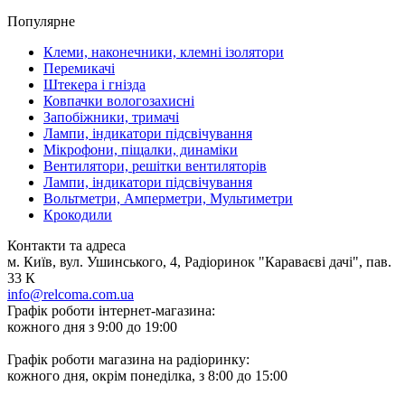
Популярне
Клеми, наконечники, клемні ізолятори
Перемикачі
Штекера і гнізда
Ковпачки вологозахисні
Запобіжники, тримачі
Лампи, індикатори підсвічування
Мікрофони, піщалки, динаміки
Вентилятори, решітки вентиляторів
Лампи, індикатори підсвічування
Вольтметри, Амперметри, Мультиметри
Крокодили
Контакти та адреса
м. Київ, вул. Ушинського, 4, Радіоринок "Караваєві дачі", пав.
33 К
info@relcoma.com.ua
Графік роботи інтернет-магазина:
кожного дня з 9:00 до 19:00
Графік роботи магазина на радіоринку:
кожного дня, окрім понеділка, з 8:00 до 15:00