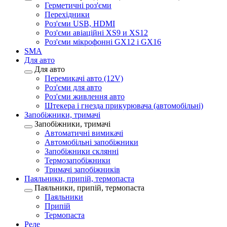
Герметичні роз'єми
Перехідники
Роз'єми USB, HDMI
Роз'єми авіаційні XS9 и XS12
Роз'єми мікрофонні GX12 і GX16
SMA
Для авто
Для авто
Перемикачі авто (12V)
Роз'єми для авто
Роз'єми живлення авто
Штекера і гнезда прикурювача (автомобільні)
Запобіжники, тримачі
Запобіжники, тримачі
Автоматичні вимикачі
Автомобільні запобіжники
Запобіжники склянні
Термозапобіжники
Тримачі запобіжників
Паяльники, припій, термопаста
Паяльники, припій, термопаста
Паяльники
Припій
Термопаста
Реле