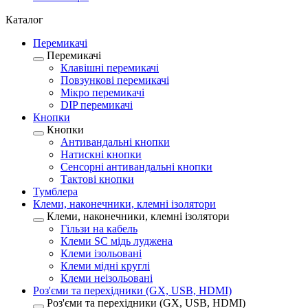
Каталог
Перемикачі
Перемикачі
Клавішні перемикачі
Повзункові перемикачі
Мікро перемикачі
DIP перемикачі
Кнопки
Кнопки
Антивандальні кнопки
Натискні кнопки
Сенсорні антивандальні кнопки
Тактові кнопки
Тумблера
Клеми, наконечники, клемні ізолятори
Клеми, наконечники, клемні ізолятори
Гільзи на кабель
Клеми SC мідь луджена
Клеми ізольовані
Клеми мідні круглі
Клеми неізольовані
Роз'єми та перехідники (GX, USB, HDMI)
Роз'єми та перехідники (GX, USB, HDMI)