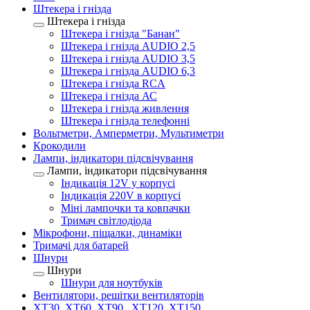
Штекера і гнізда
Штекера і гнізда
Штекера і гнізда "Банан"
Штекера і гнізда AUDIO 2,5
Штекера і гнізда AUDIO 3,5
Штекера і гнізда AUDIO 6,3
Штекера і гнізда RCA
Штекера і гнізда АС
Штекера і гнізда живлення
Штекера і гнізда телефонні
Вольтметри, Амперметри, Мультиметри
Крокодили
Лампи, індикатори підсвічування
Лампи, індикатори підсвічування
Індикація 12V у корпусі
Індикація 220V в корпусі
Міні лампочки та ковпачки
Тримач світлодіода
Мікрофони, піщалки, динаміки
Тримачі для батарей
Шнури
Шнури
Шнури для ноутбуків
Вентилятори, решітки вентиляторів
XT30, XT60, XT90 , XT120, XT150