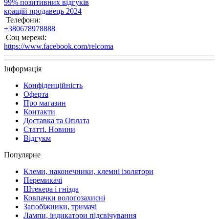
99% позитивних відгуків
кращій продавець 2024
Телефони:
+380678978888
Соц мережі:
https://www.facebook.com/relcoma
Інформація
Конфіденційність
Оферта
Про магазин
Контакти
Доставка та Оплата
Статті. Новини
Відгукм
Популярне
Клеми, наконечники, клемні ізолятори
Перемикачі
Штекера і гнізда
Ковпачки вологозахисні
Запобіжники, тримачі
Лампи, індикатори підсвічування