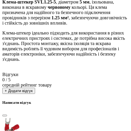
Клема-штекер SVL1.25-5
, діаметром
5 мм
, ізольована,
виконана в яскравому
червоному
кольорі. Ця клема
призначена для надійного та безпечного підключення
провідників з перерізом
1.25 мм²
, забезпечуючи довговічність
і стійкість до зовнішніх впливів.
Клема-штекер ідеально підходить для використання в різних
електричних пристроях і системах, де потрібна висока якість
з'єднань. Простота монтажу, якісна ізоляція та яскрава
видимість роблять її чудовим вибором для професіоналів і
аматорів електроніки, забезпечуючи надійність і безпеку
з'єднань.
Відгуки
0
/ 5
середній рейтинг товару
+ Додати відгук
Написати відгук