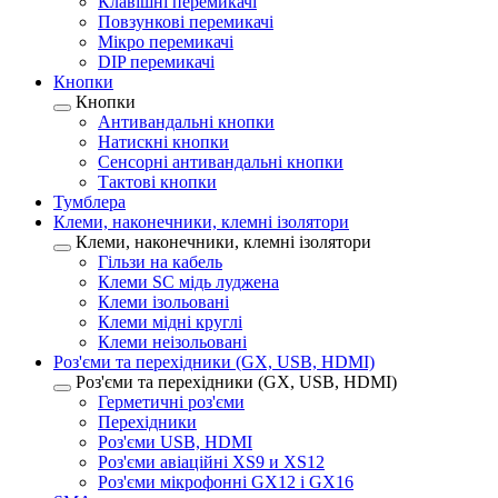
Клавішні перемикачі
Повзункові перемикачі
Мікро перемикачі
DIP перемикачі
Кнопки
Кнопки
Антивандальні кнопки
Натискні кнопки
Сенсорні антивандальні кнопки
Тактові кнопки
Тумблера
Клеми, наконечники, клемні ізолятори
Клеми, наконечники, клемні ізолятори
Гільзи на кабель
Клеми SC мідь луджена
Клеми ізольовані
Клеми мідні круглі
Клеми неізольовані
Роз'єми та перехідники (GX, USB, HDMI)
Роз'єми та перехідники (GX, USB, HDMI)
Герметичні роз'єми
Перехідники
Роз'єми USB, HDMI
Роз'єми авіаційні XS9 и XS12
Роз'єми мікрофонні GX12 і GX16