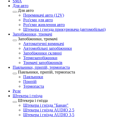
SMA
Для авто
Для авто
Перемикачі авто (12V)
Роз'єми для авто
Роз'єми живлення авто
Штекера і гнезда прикурювача (автомобільні)
Запобіжники, тримачі
Запобіжники, тримачі
Автоматичні вимикачі
Автомобільні запобіжники
Запобіжники склянні
Термозапобіжники
Тримачі запобіжників
Паяльники, припій, термопаста
Паяльники, припій, термопаста
Паяльники
Припій
Термопаста
Реле
Штекера і гнізда
Штекера і гнізда
Штекера і гнізда "Банан"
Штекера і гнізда AUDIO 2,5
Штекера і гнізда AUDIO 3,5