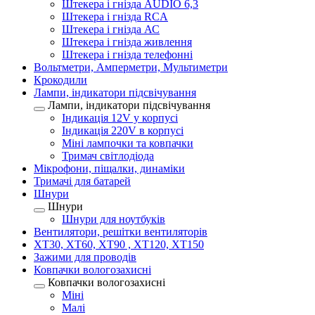
Штекера і гнізда AUDIO 6,3
Штекера і гнізда RCA
Штекера і гнізда АС
Штекера і гнізда живлення
Штекера і гнізда телефонні
Вольтметри, Амперметри, Мультиметри
Крокодили
Лампи, індикатори підсвічування
Лампи, індикатори підсвічування
Індикація 12V у корпусі
Індикація 220V в корпусі
Міні лампочки та ковпачки
Тримач світлодіода
Мікрофони, піщалки, динаміки
Тримачі для батарей
Шнури
Шнури
Шнури для ноутбуків
Вентилятори, решітки вентиляторів
XT30, XT60, XT90 , XT120, XT150
Зажими для проводів
Ковпачки вологозахисні
Ковпачки вологозахисні
Міні
Малі