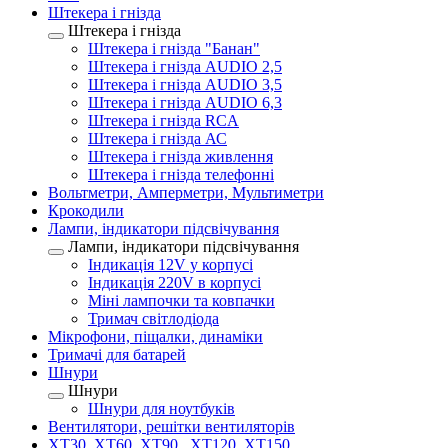
Штекера і гнізда
Штекера і гнізда
Штекера і гнізда "Банан"
Штекера і гнізда AUDIO 2,5
Штекера і гнізда AUDIO 3,5
Штекера і гнізда AUDIO 6,3
Штекера і гнізда RCA
Штекера і гнізда АС
Штекера і гнізда живлення
Штекера і гнізда телефонні
Вольтметри, Амперметри, Мультиметри
Крокодили
Лампи, індикатори підсвічування
Лампи, індикатори підсвічування
Індикація 12V у корпусі
Індикація 220V в корпусі
Міні лампочки та ковпачки
Тримач світлодіода
Мікрофони, піщалки, динаміки
Тримачі для батарей
Шнури
Шнури
Шнури для ноутбуків
Вентилятори, решітки вентиляторів
XT30, XT60, XT90 , XT120, XT150