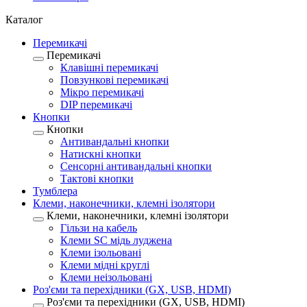
Каталог
Перемикачі
Перемикачі
Клавішні перемикачі
Повзункові перемикачі
Мікро перемикачі
DIP перемикачі
Кнопки
Кнопки
Антивандальні кнопки
Натискні кнопки
Сенсорні антивандальні кнопки
Тактові кнопки
Тумблера
Клеми, наконечники, клемні ізолятори
Клеми, наконечники, клемні ізолятори
Гільзи на кабель
Клеми SC мідь луджена
Клеми ізольовані
Клеми мідні круглі
Клеми неізольовані
Роз'єми та перехідники (GX, USB, HDMI)
Роз'єми та перехідники (GX, USB, HDMI)