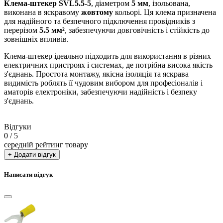
Клема-штекер SVL5.5-5
, діаметром
5 мм
, ізольована,
виконана в яскравому
жовтому
кольорі. Ця клема призначена
для надійного та безпечного підключення провідників з
перерізом
5.5 мм²
, забезпечуючи довговічність і стійкість до
зовнішніх впливів.
Клема-штекер ідеально підходить для використання в різних
електричних пристроях і системах, де потрібна висока якість
з'єднань. Простота монтажу, якісна ізоляція та яскрава
видимість роблять її чудовим вибором для професіоналів і
аматорів електроніки, забезпечуючи надійність і безпеку
з'єднань.
Відгуки
0
/ 5
середній рейтинг товару
+ Додати відгук
Написати відгук