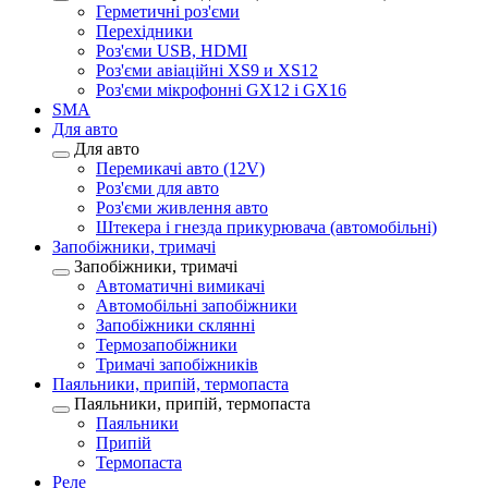
Герметичні роз'єми
Перехідники
Роз'єми USB, HDMI
Роз'єми авіаційні XS9 и XS12
Роз'єми мікрофонні GX12 і GX16
SMA
Для авто
Для авто
Перемикачі авто (12V)
Роз'єми для авто
Роз'єми живлення авто
Штекера і гнезда прикурювача (автомобільні)
Запобіжники, тримачі
Запобіжники, тримачі
Автоматичні вимикачі
Автомобільні запобіжники
Запобіжники склянні
Термозапобіжники
Тримачі запобіжників
Паяльники, припій, термопаста
Паяльники, припій, термопаста
Паяльники
Припій
Термопаста
Реле