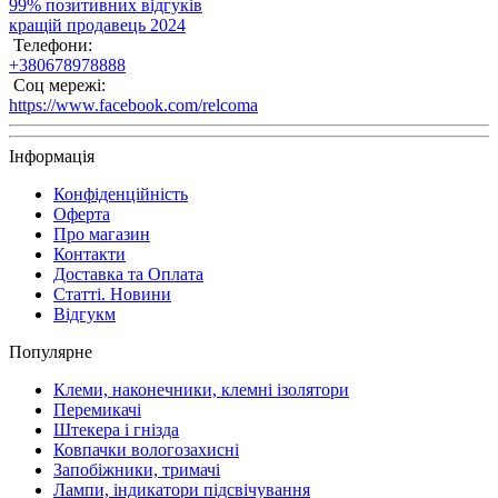
99% позитивних відгуків
кращій продавець 2024
Телефони:
+380678978888
Соц мережі:
https://www.facebook.com/relcoma
Інформація
Конфіденційність
Оферта
Про магазин
Контакти
Доставка та Оплата
Статті. Новини
Відгукм
Популярне
Клеми, наконечники, клемні ізолятори
Перемикачі
Штекера і гнізда
Ковпачки вологозахисні
Запобіжники, тримачі
Лампи, індикатори підсвічування