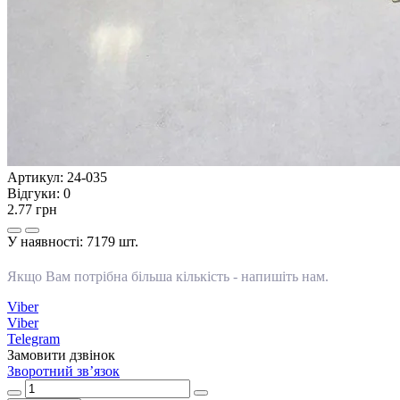
Артикул:
24-035
Відгуки:
0
2.77 грн
У наявності:
7179 шт.
Якщо Вам потрібна більша кількість -
напишіть нам
.
Viber
Viber
Telegram
Замовити дзвінок
Зворотний зв’язок