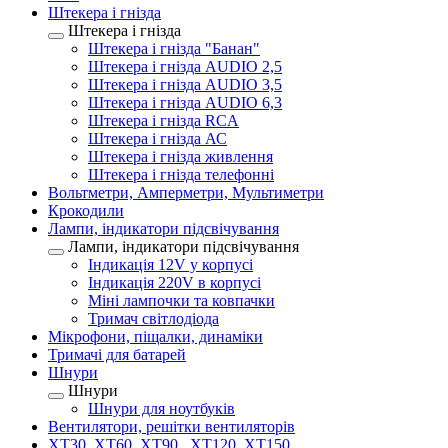
Штекера і гнізда
Штекера і гнізда
Штекера і гнізда "Банан"
Штекера і гнізда AUDIO 2,5
Штекера і гнізда AUDIO 3,5
Штекера і гнізда AUDIO 6,3
Штекера і гнізда RCA
Штекера і гнізда АС
Штекера і гнізда живлення
Штекера і гнізда телефонні
Вольтметри, Амперметри, Мультиметри
Крокодили
Лампи, індикатори підсвічування
Лампи, індикатори підсвічування
Індикація 12V у корпусі
Індикація 220V в корпусі
Міні лампочки та ковпачки
Тримач світлодіода
Мікрофони, піщалки, динаміки
Тримачі для батарей
Шнури
Шнури
Шнури для ноутбуків
Вентилятори, решітки вентиляторів
XT30, XT60, XT90 , XT120, XT150