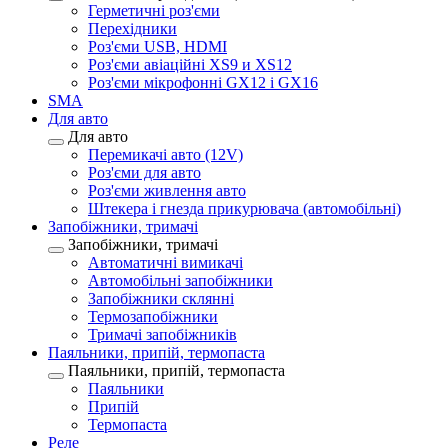
Герметичні роз'єми
Перехідники
Роз'єми USB, HDMI
Роз'єми авіаційні XS9 и XS12
Роз'єми мікрофонні GX12 і GX16
SMA
Для авто
Для авто
Перемикачі авто (12V)
Роз'єми для авто
Роз'єми живлення авто
Штекера і гнезда прикурювача (автомобільні)
Запобіжники, тримачі
Запобіжники, тримачі
Автоматичні вимикачі
Автомобільні запобіжники
Запобіжники склянні
Термозапобіжники
Тримачі запобіжників
Паяльники, припій, термопаста
Паяльники, припій, термопаста
Паяльники
Припій
Термопаста
Реле