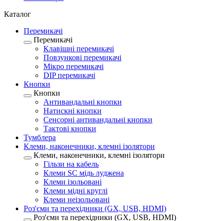
Каталог
Перемикачі
Перемикачі
Клавішні перемикачі
Повзункові перемикачі
Мікро перемикачі
DIP перемикачі
Кнопки
Кнопки
Антивандальні кнопки
Натискні кнопки
Сенсорні антивандальні кнопки
Тактові кнопки
Тумблера
Клеми, наконечники, клемні ізолятори
Клеми, наконечники, клемні ізолятори
Гільзи на кабель
Клеми SC мідь луджена
Клеми ізольовані
Клеми мідні круглі
Клеми неізольовані
Роз'єми та перехідники (GX, USB, HDMI)
Роз'єми та перехідники (GX, USB, HDMI)