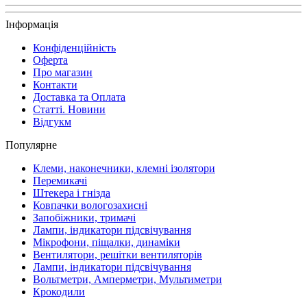
Інформація
Конфіденційність
Оферта
Про магазин
Контакти
Доставка та Оплата
Статті. Новини
Відгукм
Популярне
Клеми, наконечники, клемні ізолятори
Перемикачі
Штекера і гнізда
Ковпачки вологозахисні
Запобіжники, тримачі
Лампи, індикатори підсвічування
Мікрофони, піщалки, динаміки
Вентилятори, решітки вентиляторів
Лампи, індикатори підсвічування
Вольтметри, Амперметри, Мультиметри
Крокодили