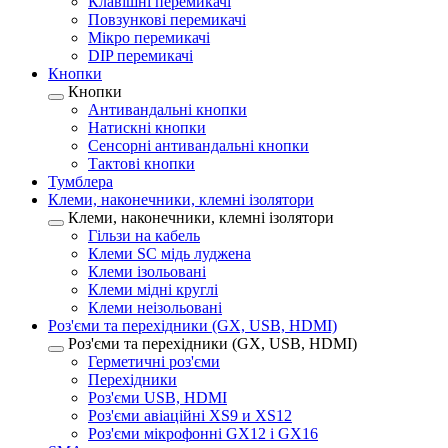
Клавішні перемикачі
Повзункові перемикачі
Мікро перемикачі
DIP перемикачі
Кнопки
Кнопки
Антивандальні кнопки
Натискні кнопки
Сенсорні антивандальні кнопки
Тактові кнопки
Тумблера
Клеми, наконечники, клемні ізолятори
Клеми, наконечники, клемні ізолятори
Гільзи на кабель
Клеми SC мідь луджена
Клеми ізольовані
Клеми мідні круглі
Клеми неізольовані
Роз'єми та перехідники (GX, USB, HDMI)
Роз'єми та перехідники (GX, USB, HDMI)
Герметичні роз'єми
Перехідники
Роз'єми USB, HDMI
Роз'єми авіаційні XS9 и XS12
Роз'єми мікрофонні GX12 і GX16