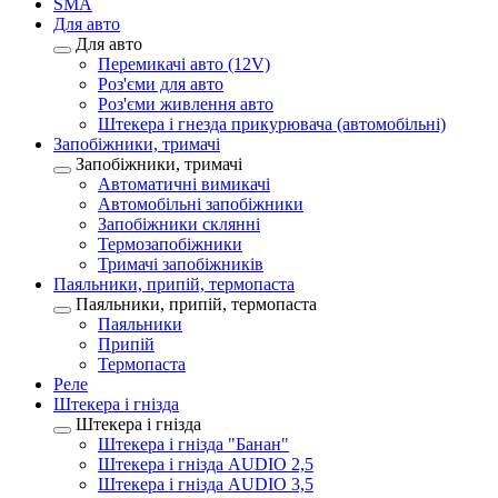
SMA
Для авто
Для авто
Перемикачі авто (12V)
Роз'єми для авто
Роз'єми живлення авто
Штекера і гнезда прикурювача (автомобільні)
Запобіжники, тримачі
Запобіжники, тримачі
Автоматичні вимикачі
Автомобільні запобіжники
Запобіжники склянні
Термозапобіжники
Тримачі запобіжників
Паяльники, припій, термопаста
Паяльники, припій, термопаста
Паяльники
Припій
Термопаста
Реле
Штекера і гнізда
Штекера і гнізда
Штекера і гнізда "Банан"
Штекера і гнізда AUDIO 2,5
Штекера і гнізда AUDIO 3,5