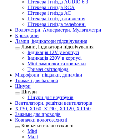
Штекера і гнізда AUDIO 6,3
Штекера і гнізда RCA
Штекера і гнізда АС
Штекера і гнізда живлення
Штекера і гнізда телефонні
Вольтметри, Амперметри, Мультиметри
Крокодили
Лампи, індикатори підсвічування
Лампи, індикатори підсвічування
Індикація 12V у корпусі
Індикація 220V в корпусі
Міні лампочки та ковпачки
Тримач світлодіода
Мікрофони, піщалки, динаміки
Тримачі для батарей
Шнури
Шнури
Шнури для ноутбуків
Вентилятори, решітки вентиляторів
XT30, XT60, XT90 , XT120, XT150
Зажими для проводів
Ковпачки вологозахисні
Ковпачки вологозахисні
Міні
Малі