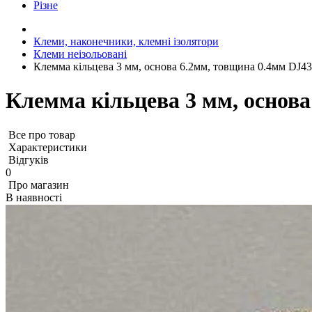
Різне
Клеми, наконечники, клемні ізолятори
Клеми неізольовані
Клемма кільцева 3 мм, основа 6.2мм, товщина 0.4мм DJ4
Клемма кільцева 3 мм, основа
Все про товар
Характеристики
Відгуків
0
Про магазин
В наявності