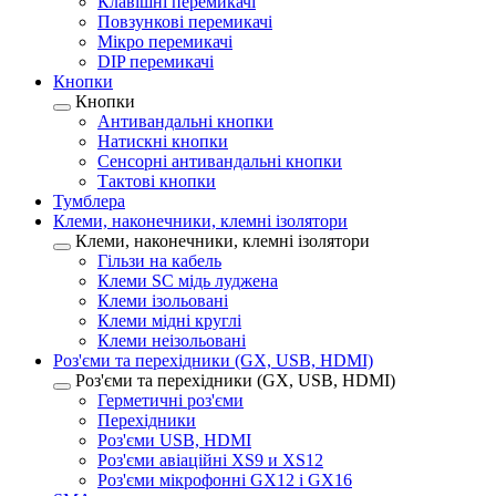
Клавішні перемикачі
Повзункові перемикачі
Мікро перемикачі
DIP перемикачі
Кнопки
Кнопки
Антивандальні кнопки
Натискні кнопки
Сенсорні антивандальні кнопки
Тактові кнопки
Тумблера
Клеми, наконечники, клемні ізолятори
Клеми, наконечники, клемні ізолятори
Гільзи на кабель
Клеми SC мідь луджена
Клеми ізольовані
Клеми мідні круглі
Клеми неізольовані
Роз'єми та перехідники (GX, USB, HDMI)
Роз'єми та перехідники (GX, USB, HDMI)
Герметичні роз'єми
Перехідники
Роз'єми USB, HDMI
Роз'єми авіаційні XS9 и XS12
Роз'єми мікрофонні GX12 і GX16