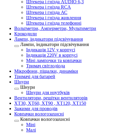
Штекера і гнізда AUDIO 6,3
Штекера і гнізда RCA
Штекера і гнізда АС
Штекера і гнізда живлення
Штекера і гнізда телефонні
Вольтметри, Амперметри, Мультиметри
Крокодили
Лампи, індикатори підсвічування
Лампи, індикатори підсвічування
Індикація 12V у корпусі
Індикація 220V в корпусі
Міні лампочки та ковпачки
Тримач світлодіода
Мікрофони, піщалки, динаміки
Тримачі для батарей
Шнури
Шнури
Шнури для ноутбуків
Вентилятори, решітки вентиляторів
XT30, XT60, XT90 , XT120, XT150
Зажими для проводів
Ковпачки вологозахисні
Ковпачки вологозахисні
Міні
Малі