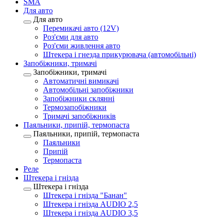
SMA
Для авто
Для авто
Перемикачі авто (12V)
Роз'єми для авто
Роз'єми живлення авто
Штекера і гнезда прикурювача (автомобільні)
Запобіжники, тримачі
Запобіжники, тримачі
Автоматичні вимикачі
Автомобільні запобіжники
Запобіжники склянні
Термозапобіжники
Тримачі запобіжників
Паяльники, припій, термопаста
Паяльники, припій, термопаста
Паяльники
Припій
Термопаста
Реле
Штекера і гнізда
Штекера і гнізда
Штекера і гнізда "Банан"
Штекера і гнізда AUDIO 2,5
Штекера і гнізда AUDIO 3,5