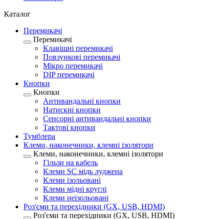
Каталог
Перемикачі
Перемикачі
Клавішні перемикачі
Повзункові перемикачі
Мікро перемикачі
DIP перемикачі
Кнопки
Кнопки
Антивандальні кнопки
Натискні кнопки
Сенсорні антивандальні кнопки
Тактові кнопки
Тумблера
Клеми, наконечники, клемні ізолятори
Клеми, наконечники, клемні ізолятори
Гільзи на кабель
Клеми SC мідь луджена
Клеми ізольовані
Клеми мідні круглі
Клеми неізольовані
Роз'єми та перехідники (GX, USB, HDMI)
Роз'єми та перехідники (GX, USB, HDMI)