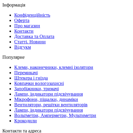
Інформація
Конфіденційність
Оферта
Про магазин
Контакти
Доставка та Оплата
Статті. Новини
Відгукм
Популярне
Клеми, наконечники, клемні ізолятори
Перемикачі
Штекера і гнізда
Ковпачки вологозахисні
Запобіжники, тримачі
Лампи, індикатори підсвічування
Мікрофони, піщалки, динаміки
Вентилятори, решітки вентиляторів
Лампи, індикатори підсвічування
Вольтметри, Амперметри, Мультиметри
Крокодили
Контакти та адреса