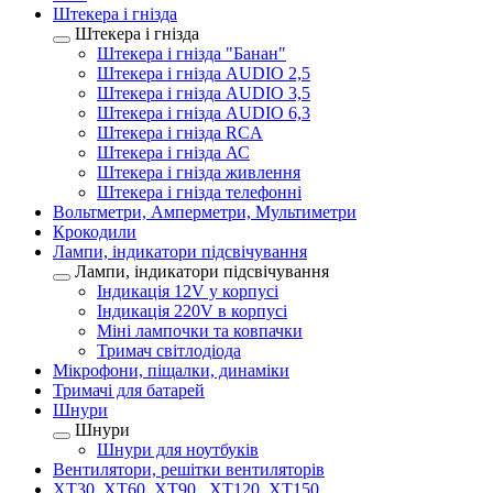
Штекера і гнізда
Штекера і гнізда
Штекера і гнізда "Банан"
Штекера і гнізда AUDIO 2,5
Штекера і гнізда AUDIO 3,5
Штекера і гнізда AUDIO 6,3
Штекера і гнізда RCA
Штекера і гнізда АС
Штекера і гнізда живлення
Штекера і гнізда телефонні
Вольтметри, Амперметри, Мультиметри
Крокодили
Лампи, індикатори підсвічування
Лампи, індикатори підсвічування
Індикація 12V у корпусі
Індикація 220V в корпусі
Міні лампочки та ковпачки
Тримач світлодіода
Мікрофони, піщалки, динаміки
Тримачі для батарей
Шнури
Шнури
Шнури для ноутбуків
Вентилятори, решітки вентиляторів
XT30, XT60, XT90 , XT120, XT150