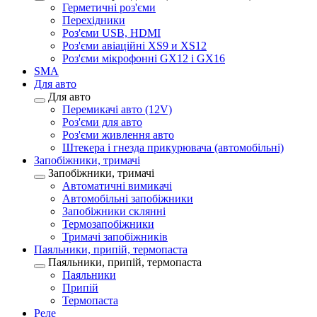
Герметичні роз'єми
Перехідники
Роз'єми USB, HDMI
Роз'єми авіаційні XS9 и XS12
Роз'єми мікрофонні GX12 і GX16
SMA
Для авто
Для авто
Перемикачі авто (12V)
Роз'єми для авто
Роз'єми живлення авто
Штекера і гнезда прикурювача (автомобільні)
Запобіжники, тримачі
Запобіжники, тримачі
Автоматичні вимикачі
Автомобільні запобіжники
Запобіжники склянні
Термозапобіжники
Тримачі запобіжників
Паяльники, припій, термопаста
Паяльники, припій, термопаста
Паяльники
Припій
Термопаста
Реле