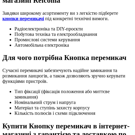
магазині Relcoma
Завдяки широкому асортименту ви з легкістю підберете
кнопки перемикачі
під конкретні технічні вимоги.
Радіоелектроніка та DIY-проєкти
Побутова техніка та електрообладнання
Промислові системи керування
Автомобільна електроніка
Для чого потрібна Кнопка перемикач
Сучасні перемикачі забезпечують надійне замикання та
розмикання ланцюгів, а також дозволяють зручно керувати
функціями пристроїв.
Тип фіксації (фіксація положення або миттєве
замикання)
Номінальний струм і напруга
Матеріал та ступінь захисту корпусу
Кількість полюсів і схеми підключення
Купити Кнопку перемикач в інтернет-
магазині з гарантією та доставкою по