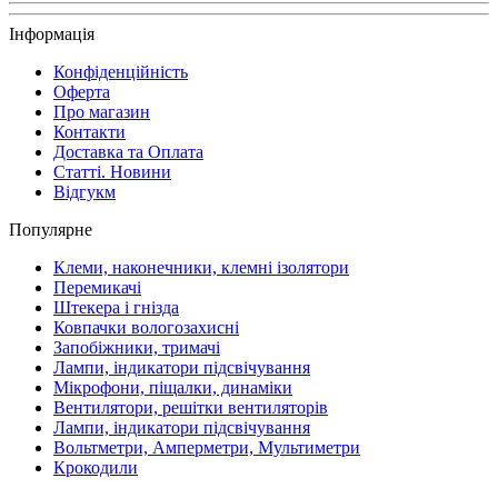
Інформація
Конфіденційність
Оферта
Про магазин
Контакти
Доставка та Оплата
Статті. Новини
Відгукм
Популярне
Клеми, наконечники, клемні ізолятори
Перемикачі
Штекера і гнізда
Ковпачки вологозахисні
Запобіжники, тримачі
Лампи, індикатори підсвічування
Мікрофони, піщалки, динаміки
Вентилятори, решітки вентиляторів
Лампи, індикатори підсвічування
Вольтметри, Амперметри, Мультиметри
Крокодили