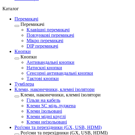
Каталог
Перемикачі
Перемикачі
Клавішні перемикачі
Повзункові перемикачі
Мікро перемикачі
DIP перемикачі
Кнопки
Кнопки
Антивандальні кнопки
Натискні кнопки
Сенсорні антивандальні кнопки
Тактові кнопки
Тумблера
Клеми, наконечники, клемні ізолятори
Клеми, наконечники, клемні ізолятори
Гільзи на кабель
Клеми SC мідь луджена
Клеми ізольовані
Клеми мідні круглі
Клеми неізольовані
Роз'єми та перехідники (GX, USB, HDMI)
Роз'єми та перехідники (GX, USB, HDMI)