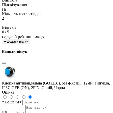
Випукла
Підсвічування
Ні
Кількість контактів, pin
2
Відгуки
0
/ 5
середній рейтинг товару
+ Додати відгук
Написати відгук
Кнопка антивандальна (GQ12BJ), без фіксації, 12мм, випукла,
IP67, OFF-(ON), 2PIN, Синій, Чорна
Оцінка:
*
Ваше ім'я
*
Ваш відгук