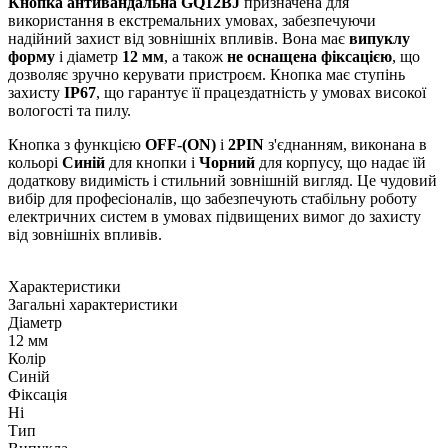
Кнопка антивандальна GQ12BJ
призначена для
використання в екстремальних умовах, забезпечуючи
надійний захист від зовнішніх впливів. Вона має
випуклу
форму
і діаметр
12 мм
, а також
не оснащена фіксацією
, що
дозволяє зручно керувати пристроєм. Кнопка має ступінь
захисту
IP67
, що гарантує її працездатність у умовах високої
вологості та пилу.
Кнопка з функцією
OFF-(ON)
і
2PIN
з'єднанням, виконана в
кольорі
Синій
для кнопки і
Чорний
для корпусу, що надає їй
додаткову видимість і стильний зовнішній вигляд. Це чудовий
вибір для професіоналів, що забезпечують стабільну роботу
електричних систем в умовах підвищених вимог до захисту
від зовнішніх впливів.
Характеристики
Загальні характеристики
Діаметр
12 мм
Колір
Синій
Фіксація
Ні
Тип