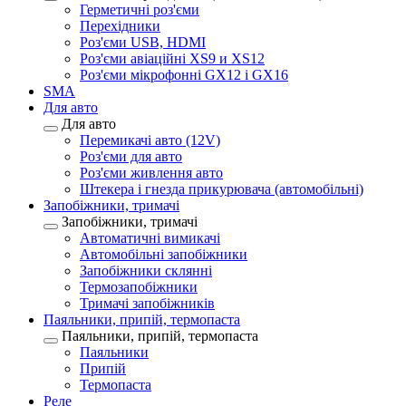
Герметичні роз'єми
Перехідники
Роз'єми USB, HDMI
Роз'єми авіаційні XS9 и XS12
Роз'єми мікрофонні GX12 і GX16
SMA
Для авто
Для авто
Перемикачі авто (12V)
Роз'єми для авто
Роз'єми живлення авто
Штекера і гнезда прикурювача (автомобільні)
Запобіжники, тримачі
Запобіжники, тримачі
Автоматичні вимикачі
Автомобільні запобіжники
Запобіжники склянні
Термозапобіжники
Тримачі запобіжників
Паяльники, припій, термопаста
Паяльники, припій, термопаста
Паяльники
Припій
Термопаста
Реле