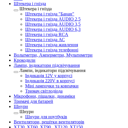
Штекера і гнізда
Штекера і гнізда
Штекера і гнізда "Банан"
Штекера і гнізда AUDIO 2,5
Штекера і гнізда AUDIO 3,5
Штекера і гнізда AUDIO 6,3
Штекера і гнізда RCA
Штекера і гнізда АС
Штекера і гнізда живлення
Штекера і гнізда телефонні
Вольтметри, Амперметри, Мультиметри
Крокодили
Лампи, індикатори підсвічування
Лампи, індикатори підсвічування
Індикація 12V у корпусі
Індикація 220V в корпусі
Міні лампочки та ковпачки
Тримач світлодіода
Мікрофони, піщалки, динаміки
Тримачі для батарей
Шнури
Шнури
Шнури для ноутбуків
Вентилятори, решітки вентиляторів
XT30, XT60, XT90 , XT120, XT150