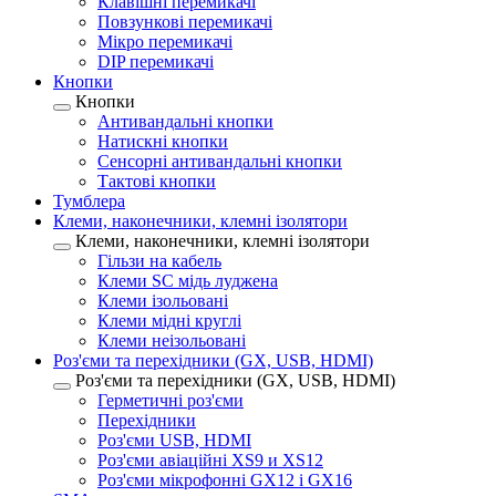
Клавішні перемикачі
Повзункові перемикачі
Мікро перемикачі
DIP перемикачі
Кнопки
Кнопки
Антивандальні кнопки
Натискні кнопки
Сенсорні антивандальні кнопки
Тактові кнопки
Тумблера
Клеми, наконечники, клемні ізолятори
Клеми, наконечники, клемні ізолятори
Гільзи на кабель
Клеми SC мідь луджена
Клеми ізольовані
Клеми мідні круглі
Клеми неізольовані
Роз'єми та перехідники (GX, USB, HDMI)
Роз'єми та перехідники (GX, USB, HDMI)
Герметичні роз'єми
Перехідники
Роз'єми USB, HDMI
Роз'єми авіаційні XS9 и XS12
Роз'єми мікрофонні GX12 і GX16