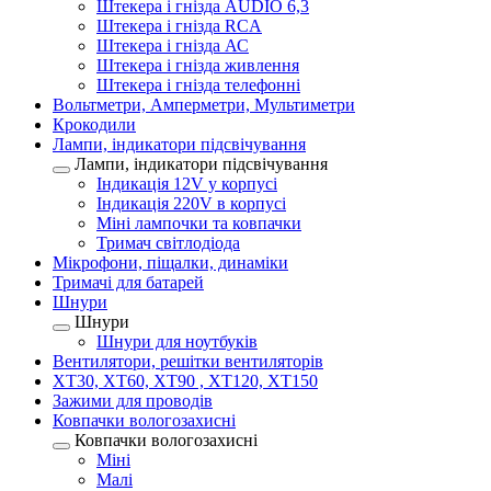
Штекера і гнізда AUDIO 6,3
Штекера і гнізда RCA
Штекера і гнізда АС
Штекера і гнізда живлення
Штекера і гнізда телефонні
Вольтметри, Амперметри, Мультиметри
Крокодили
Лампи, індикатори підсвічування
Лампи, індикатори підсвічування
Індикація 12V у корпусі
Індикація 220V в корпусі
Міні лампочки та ковпачки
Тримач світлодіода
Мікрофони, піщалки, динаміки
Тримачі для батарей
Шнури
Шнури
Шнури для ноутбуків
Вентилятори, решітки вентиляторів
XT30, XT60, XT90 , XT120, XT150
Зажими для проводів
Ковпачки вологозахисні
Ковпачки вологозахисні
Міні
Малі