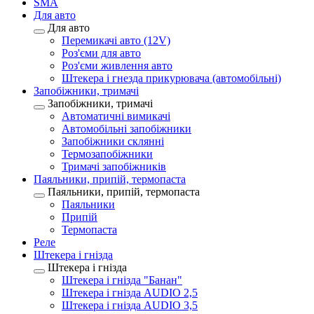
SMA
Для авто
Для авто
Перемикачі авто (12V)
Роз'єми для авто
Роз'єми живлення авто
Штекера і гнезда прикурювача (автомобільні)
Запобіжники, тримачі
Запобіжники, тримачі
Автоматичні вимикачі
Автомобільні запобіжники
Запобіжники склянні
Термозапобіжники
Тримачі запобіжників
Паяльники, припій, термопаста
Паяльники, припій, термопаста
Паяльники
Припій
Термопаста
Реле
Штекера і гнізда
Штекера і гнізда
Штекера і гнізда "Банан"
Штекера і гнізда AUDIO 2,5
Штекера і гнізда AUDIO 3,5