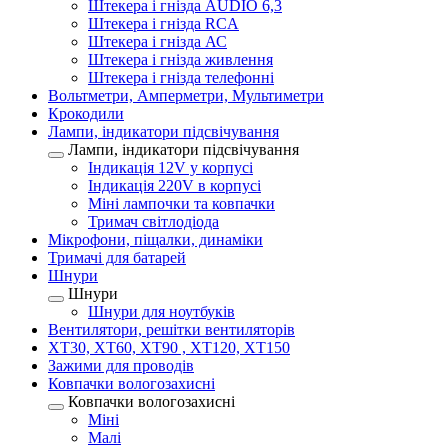
Штекера і гнізда AUDIO 6,3
Штекера і гнізда RCA
Штекера і гнізда АС
Штекера і гнізда живлення
Штекера і гнізда телефонні
Вольтметри, Амперметри, Мультиметри
Крокодили
Лампи, індикатори підсвічування
Лампи, індикатори підсвічування
Індикація 12V у корпусі
Індикація 220V в корпусі
Міні лампочки та ковпачки
Тримач світлодіода
Мікрофони, піщалки, динаміки
Тримачі для батарей
Шнури
Шнури
Шнури для ноутбуків
Вентилятори, решітки вентиляторів
XT30, XT60, XT90 , XT120, XT150
Зажими для проводів
Ковпачки вологозахисні
Ковпачки вологозахисні
Міні
Малі