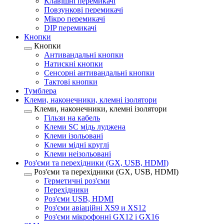
Клавішні перемикачі
Повзункові перемикачі
Мікро перемикачі
DIP перемикачі
Кнопки
Кнопки
Антивандальні кнопки
Натискні кнопки
Сенсорні антивандальні кнопки
Тактові кнопки
Тумблера
Клеми, наконечники, клемні ізолятори
Клеми, наконечники, клемні ізолятори
Гільзи на кабель
Клеми SC мідь луджена
Клеми ізольовані
Клеми мідні круглі
Клеми неізольовані
Роз'єми та перехідники (GX, USB, HDMI)
Роз'єми та перехідники (GX, USB, HDMI)
Герметичні роз'єми
Перехідники
Роз'єми USB, HDMI
Роз'єми авіаційні XS9 и XS12
Роз'єми мікрофонні GX12 і GX16