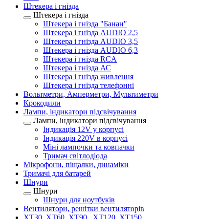
Штекера і гнізда
Штекера і гнізда
Штекера і гнізда "Банан"
Штекера і гнізда AUDIO 2,5
Штекера і гнізда AUDIO 3,5
Штекера і гнізда AUDIO 6,3
Штекера і гнізда RCA
Штекера і гнізда АС
Штекера і гнізда живлення
Штекера і гнізда телефонні
Вольтметри, Амперметри, Мультиметри
Крокодили
Лампи, індикатори підсвічування
Лампи, індикатори підсвічування
Індикація 12V у корпусі
Індикація 220V в корпусі
Міні лампочки та ковпачки
Тримач світлодіода
Мікрофони, піщалки, динаміки
Тримачі для батарей
Шнури
Шнури
Шнури для ноутбуків
Вентилятори, решітки вентиляторів
XT30, XT60, XT90 , XT120, XT150