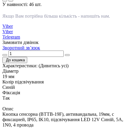
У наявності:
46 шт.
Якщо Вам потрібна більша кількість -
напишіть нам
.
Viber
Viber
Telegram
Замовити дзвінок
Зворотний зв’язок
До кошика
Характеристики:
(Дивитись усі)
Діаметр
19 мм
Колір підсвічування
Синій
Фіксація
Так
Опис
Кнопка сенсорна (BTTB-19F), антивандальна, 19мм, с
фиксацией, IP65, IK10, підсвічування LED 12V Синій, 5А,
1N0, 4 провода