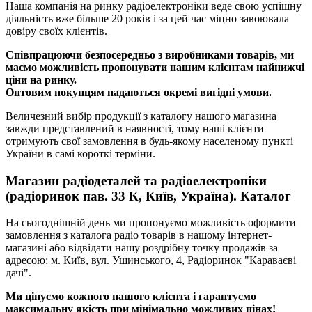
Наша компанія на ринку радіоелектроніки веде свою успішну
діяльність вже більше 20 років і за цей час міцно завоювала
довіру своїх клієнтів.
Співпрацюючи безпосередньо з виробниками товарів, ми
маємо можливість пропонувати нашим клієнтам найнижчі
ціни на ринку.
Оптовим покупцям надаються окремі вигідні умови.
Величезний вибір продукції з каталогу нашого магазина
завжди представлений в наявності, тому наші клієнти
отримують свої замовлення в будь-якому населеному пункті
України в самі короткі терміни.
Магазин радіодеталей та радіоелектроніки
(радіоринок пав. 33 К, Київ, Україна). Каталог
На сьогоднішній день ми пропонуємо можливість оформити
замовлення з каталога радіо товарів в нашому інтернет-
магазині або відвідати нашу роздрібну точку продажів за
адресою: м. Київ, вул. Ушинського, 4, Радіоринок "Караваєві
дачі".
Ми цінуємо кожного нашого клієнта і гарантуємо
максимальну якість при мінімально можливих цінах!