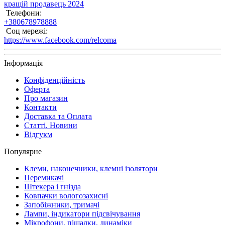
кращій продавець 2024
Телефони:
+380678978888
Соц мережі:
https://www.facebook.com/relcoma
Інформація
Конфіденційність
Оферта
Про магазин
Контакти
Доставка та Оплата
Статті. Новини
Відгукм
Популярне
Клеми, наконечники, клемні ізолятори
Перемикачі
Штекера і гнізда
Ковпачки вологозахисні
Запобіжники, тримачі
Лампи, індикатори підсвічування
Мікрофони, піщалки, динаміки