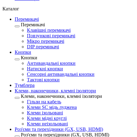
Каталог
Перемикачі
Перемикачі
Клавішні перемикачі
Повзункові перемикачі
Мікро перемикачі
DIP перемикачі
Кнопки
Кнопки
Антивандальні кнопки
Натискні кнопки
Сенсорні антивандальні кнопки
Тактові кнопки
Тумблера
Клеми, наконечники, клемні ізолятори
Клеми, наконечники, клемні ізолятори
Гільзи на кабель
Клеми SC мідь луджена
Клеми ізольовані
Клеми мідні круглі
Клеми неізольовані
Роз'єми та перехідники (GX, USB, HDMI)
Роз'єми та перехідники (GX, USB, HDMI)