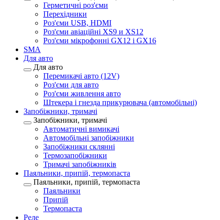
Герметичні роз'єми
Перехідники
Роз'єми USB, HDMI
Роз'єми авіаційні XS9 и XS12
Роз'єми мікрофонні GX12 і GX16
SMA
Для авто
Для авто
Перемикачі авто (12V)
Роз'єми для авто
Роз'єми живлення авто
Штекера і гнезда прикурювача (автомобільні)
Запобіжники, тримачі
Запобіжники, тримачі
Автоматичні вимикачі
Автомобільні запобіжники
Запобіжники склянні
Термозапобіжники
Тримачі запобіжників
Паяльники, припій, термопаста
Паяльники, припій, термопаста
Паяльники
Припій
Термопаста
Реле