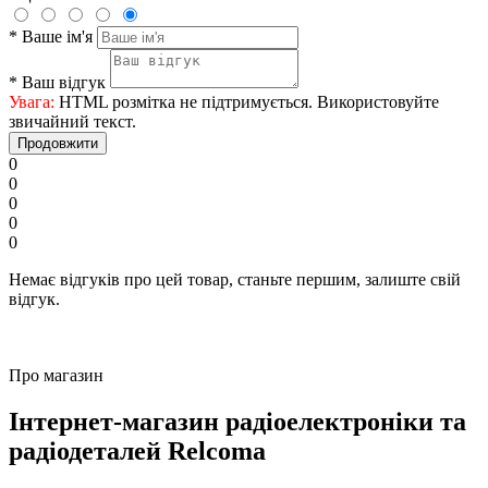
*
Ваше ім'я
*
Ваш відгук
Увага:
HTML розмітка не підтримується. Використовуйте
звичайний текст.
Продовжити
0
0
0
0
0
Немає відгуків про цей товар, станьте першим, залиште свій
відгук.
Про магазин
Інтернет-магазин радіоелектроніки та
радіодеталей Relcoma