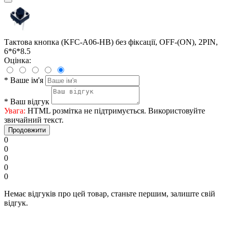
Тактова кнопка (KFC-A06-HB) без фіксації, OFF-(ON), 2PIN,
6*6*8.5
Оцінка:
*
Ваше ім'я
*
Ваш відгук
Увага:
HTML розмітка не підтримується. Використовуйте
звичайний текст.
Продовжити
0
0
0
0
0
Немає відгуків про цей товар, станьте першим, залиште свій
відгук.