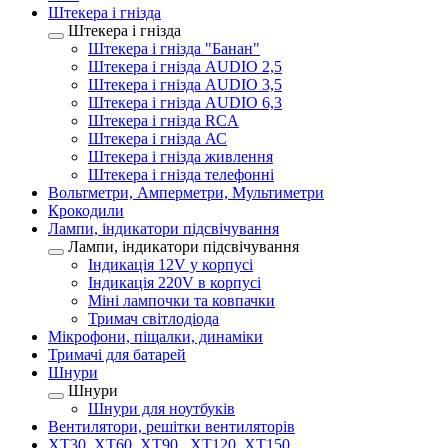
Штекера і гнізда
Штекера і гнізда
Штекера і гнізда "Банан"
Штекера і гнізда AUDIO 2,5
Штекера і гнізда AUDIO 3,5
Штекера і гнізда AUDIO 6,3
Штекера і гнізда RCA
Штекера і гнізда АС
Штекера і гнізда живлення
Штекера і гнізда телефонні
Вольтметри, Амперметри, Мультиметри
Крокодили
Лампи, індикатори підсвічування
Лампи, індикатори підсвічування
Індикація 12V у корпусі
Індикація 220V в корпусі
Міні лампочки та ковпачки
Тримач світлодіода
Мікрофони, піщалки, динаміки
Тримачі для батарей
Шнури
Шнури
Шнури для ноутбуків
Вентилятори, решітки вентиляторів
XT30, XT60, XT90 , XT120, XT150