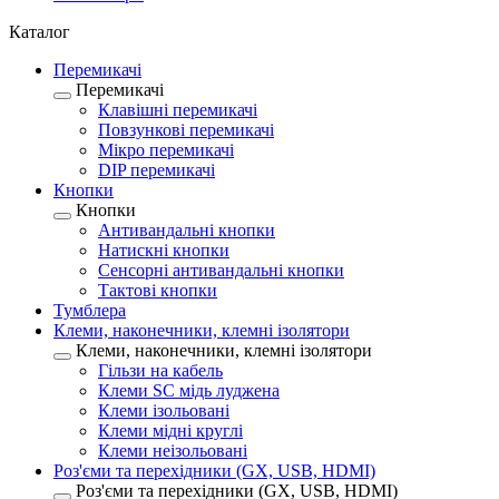
Каталог
Перемикачі
Перемикачі
Клавішні перемикачі
Повзункові перемикачі
Мікро перемикачі
DIP перемикачі
Кнопки
Кнопки
Антивандальні кнопки
Натискні кнопки
Сенсорні антивандальні кнопки
Тактові кнопки
Тумблера
Клеми, наконечники, клемні ізолятори
Клеми, наконечники, клемні ізолятори
Гільзи на кабель
Клеми SC мідь луджена
Клеми ізольовані
Клеми мідні круглі
Клеми неізольовані
Роз'єми та перехідники (GX, USB, HDMI)
Роз'єми та перехідники (GX, USB, HDMI)