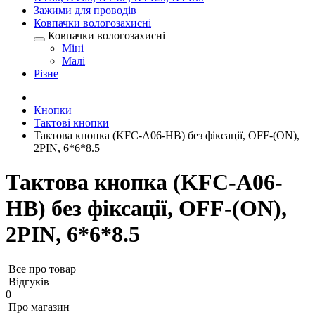
Зажими для проводів
Ковпачки вологозахисні
Ковпачки вологозахисні
Міні
Малі
Різне
Кнопки
Тактові кнопки
Тактова кнопка (KFC-A06-HB) без фіксації, OFF-(ON),
2PIN, 6*6*8.5
Тактова кнопка (KFC-A06-
HB) без фіксації, OFF-(ON),
2PIN, 6*6*8.5
Все про товар
Відгуків
0
Про магазин