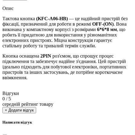
Опис
Тактова кнопка
(KFC-A06-HB)
— це надійний пристрій без
фіксації, призначений для роботи в режимі
OFF-(ON)
. Вона
виконана у компактному корпусі з розмірами
6*6*8 мм
, що
робить її придатною для використання у різноманітних
електронних пристроях. Міцна конструкція гарантує
стабільну роботу та тривалий термін служби.
Кнопка оснащена
2PIN
роз'ємом, що спрощує процес
підключення та забезпечує надійне з'єднання. Цей пристрій
ідеально підходить для побутової електроніки, портативних
пристроїв та інших застосувань, де потрібне короткочасне
ввімкнення.
Відгуки
0
/ 5
середній рейтинг товару
+ Додати відгук
Написати відгук