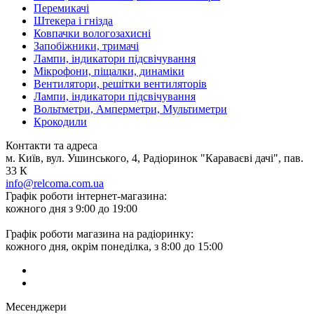
Перемикачі
Штекера і гнізда
Ковпачки вологозахисні
Запобіжники, тримачі
Лампи, індикатори підсвічування
Мікрофони, піщалки, динаміки
Вентилятори, решітки вентиляторів
Лампи, індикатори підсвічування
Вольтметри, Амперметри, Мультиметри
Крокодили
Контакти та адреса
м. Київ, вул. Ушинського, 4, Радіоринок "Караваєві дачі", пав.
33 К
info@relcoma.com.ua
Графік роботи інтернет-магазина:
кожного дня з 9:00 до 19:00
Графік роботи магазина на радіоринку:
кожного дня, окрім понеділка, з 8:00 до 15:00
Месенджери