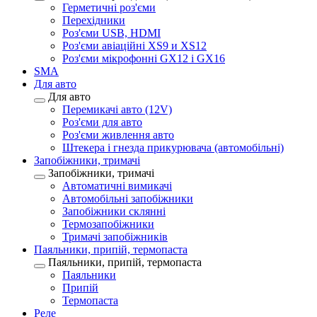
Герметичні роз'єми
Перехідники
Роз'єми USB, HDMI
Роз'єми авіаційні XS9 и XS12
Роз'єми мікрофонні GX12 і GX16
SMA
Для авто
Для авто
Перемикачі авто (12V)
Роз'єми для авто
Роз'єми живлення авто
Штекера і гнезда прикурювача (автомобільні)
Запобіжники, тримачі
Запобіжники, тримачі
Автоматичні вимикачі
Автомобільні запобіжники
Запобіжники склянні
Термозапобіжники
Тримачі запобіжників
Паяльники, припій, термопаста
Паяльники, припій, термопаста
Паяльники
Припій
Термопаста
Реле