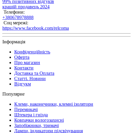
99% позитивних відгуків
кращій продавець 2024
Телефони:
+380678978888
Соц мережі:
https://www.facebook.com/relcoma
Інформація
Конфіденційність
Оферта
Про магазин
Контакти
Доставка та Оплата
Статті. Новини
Відгукм
Популярне
Клеми, наконечники, клемні ізолятори
Перемикачі
Штекера і гнізда
Ковпачки вологозахисні
Запобіжники, тримачі
Лампи, індикатори підсвічування