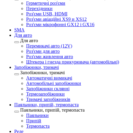
Герметичні роз'єми
Перехідники
Роз'єми USB, HDMI
Роз'єми авіаційні XS9 и XS12
Роз'єми мікрофонні GX12 і GX16
SMA
Для авто
Для авто
Перемикачі авто (12V)
Роз'єми для авто
Роз'єми живлення авто
Штекера і гнезда прикурювача (автомобільні)
Запобіжники, тримачі
Запобіжники, тримачі
Автоматичні вимикачі
Автомобільні запобіжники
Запобіжники склянні
Термозапобіжники
Тримачі запобіжників
Паяльники, припій, термопаста
Паяльники, припій, термопаста
Паяльники
Припій
Термопаста
Реле