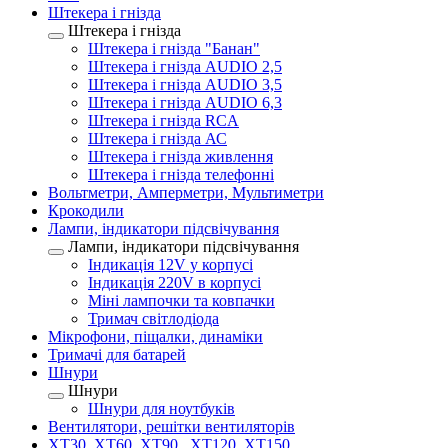
Штекера і гнізда
Штекера і гнізда
Штекера і гнізда "Банан"
Штекера і гнізда AUDIO 2,5
Штекера і гнізда AUDIO 3,5
Штекера і гнізда AUDIO 6,3
Штекера і гнізда RCA
Штекера і гнізда АС
Штекера і гнізда живлення
Штекера і гнізда телефонні
Вольтметри, Амперметри, Мультиметри
Крокодили
Лампи, індикатори підсвічування
Лампи, індикатори підсвічування
Індикація 12V у корпусі
Індикація 220V в корпусі
Міні лампочки та ковпачки
Тримач світлодіода
Мікрофони, піщалки, динаміки
Тримачі для батарей
Шнури
Шнури
Шнури для ноутбуків
Вентилятори, решітки вентиляторів
XT30, XT60, XT90 , XT120, XT150