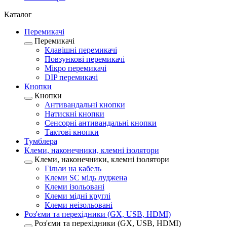
Каталог
Перемикачі
Перемикачі
Клавішні перемикачі
Повзункові перемикачі
Мікро перемикачі
DIP перемикачі
Кнопки
Кнопки
Антивандальні кнопки
Натискні кнопки
Сенсорні антивандальні кнопки
Тактові кнопки
Тумблера
Клеми, наконечники, клемні ізолятори
Клеми, наконечники, клемні ізолятори
Гільзи на кабель
Клеми SC мідь луджена
Клеми ізольовані
Клеми мідні круглі
Клеми неізольовані
Роз'єми та перехідники (GX, USB, HDMI)
Роз'єми та перехідники (GX, USB, HDMI)