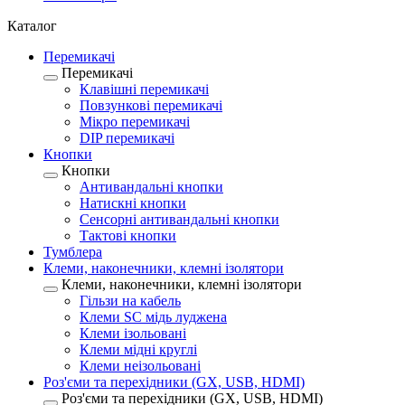
Каталог
Перемикачі
Перемикачі
Клавішні перемикачі
Повзункові перемикачі
Мікро перемикачі
DIP перемикачі
Кнопки
Кнопки
Антивандальні кнопки
Натискні кнопки
Сенсорні антивандальні кнопки
Тактові кнопки
Тумблера
Клеми, наконечники, клемні ізолятори
Клеми, наконечники, клемні ізолятори
Гільзи на кабель
Клеми SC мідь луджена
Клеми ізольовані
Клеми мідні круглі
Клеми неізольовані
Роз'єми та перехідники (GX, USB, HDMI)
Роз'єми та перехідники (GX, USB, HDMI)