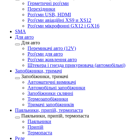
Герметичні роз'єми
Перехідники
Роз'єми USB, HDMI
Роз'єми авіаційні XS9 и XS12
Роз'єми мікрофонні GX12 і GX16
SMA
Для авто
Для авто
Перемикачі авто (12V)
Роз'єми для авто
Роз'єми живлення авто
Штекера і гнезда прикурювача (автомобільні)
Запобіжники, тримачі
Запобіжники, тримачі
Автоматичні вимикачі
Автомобільні запобіжники
Запобіжники склянні
Термозапобіжники
Тримачі запобіжників
Паяльники, припій, термопаста
Паяльники, припій, термопаста
Паяльники
Припій
Термопаста
Реле