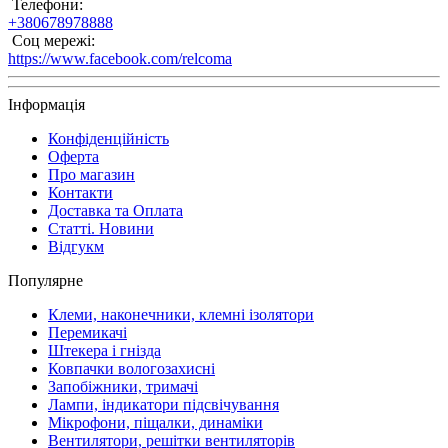
Телефони:
+380678978888
Соц мережі:
https://www.facebook.com/relcoma
Інформація
Конфіденційність
Оферта
Про магазин
Контакти
Доставка та Оплата
Статті. Новини
Відгукм
Популярне
Клеми, наконечники, клемні ізолятори
Перемикачі
Штекера і гнізда
Ковпачки вологозахисні
Запобіжники, тримачі
Лампи, індикатори підсвічування
Мікрофони, піщалки, динаміки
Вентилятори, решітки вентиляторів