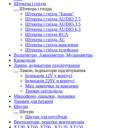
Штекера і гнізда
Штекера і гнізда
Штекера і гнізда "Банан"
Штекера і гнізда AUDIO 2,5
Штекера і гнізда AUDIO 3,5
Штекера і гнізда AUDIO 6,3
Штекера і гнізда RCA
Штекера і гнізда АС
Штекера і гнізда живлення
Штекера і гнізда телефонні
Вольтметри, Амперметри, Мультиметри
Крокодили
Лампи, індикатори підсвічування
Лампи, індикатори підсвічування
Індикація 12V у корпусі
Індикація 220V в корпусі
Міні лампочки та ковпачки
Тримач світлодіода
Мікрофони, піщалки, динаміки
Тримачі для батарей
Шнури
Шнури
Шнури для ноутбуків
Вентилятори, решітки вентиляторів
XT30, XT60, XT90 , XT120, XT150