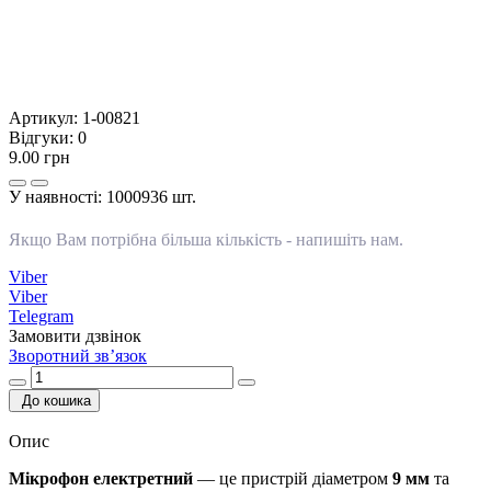
Артикул:
1-00821
Відгуки:
0
9.00 грн
У наявності:
1000936 шт.
Якщо Вам потрібна більша кількість -
напишіть нам
.
Viber
Viber
Telegram
Замовити дзвінок
Зворотний зв’язок
До кошика
Опис
Мікрофон електретний
— це пристрій діаметром
9 мм
та