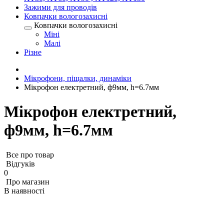
Зажими для проводів
Ковпачки вологозахисні
Ковпачки вологозахисні
Міні
Малі
Різне
Мікрофони, піщалки, динаміки
Мікрофон електретний, ф9мм, h=6.7мм
Мікрофон електретний,
ф9мм, h=6.7мм
Все про товар
Відгуків
0
Про магазин
В наявності