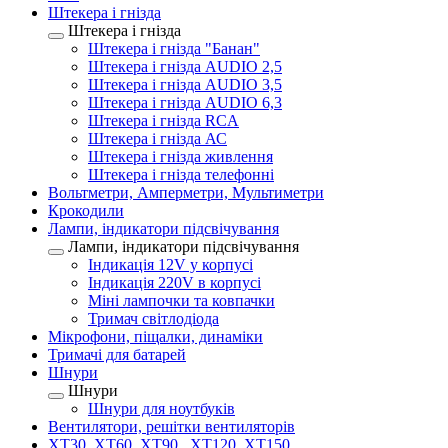
Штекера і гнізда
Штекера і гнізда
Штекера і гнізда "Банан"
Штекера і гнізда AUDIO 2,5
Штекера і гнізда AUDIO 3,5
Штекера і гнізда AUDIO 6,3
Штекера і гнізда RCA
Штекера і гнізда АС
Штекера і гнізда живлення
Штекера і гнізда телефонні
Вольтметри, Амперметри, Мультиметри
Крокодили
Лампи, індикатори підсвічування
Лампи, індикатори підсвічування
Індикація 12V у корпусі
Індикація 220V в корпусі
Міні лампочки та ковпачки
Тримач світлодіода
Мікрофони, піщалки, динаміки
Тримачі для батарей
Шнури
Шнури
Шнури для ноутбуків
Вентилятори, решітки вентиляторів
XT30, XT60, XT90 , XT120, XT150