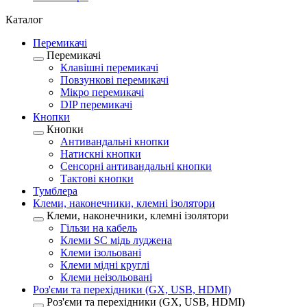
Каталог
Перемикачі
Перемикачі
Клавішні перемикачі
Повзункові перемикачі
Мікро перемикачі
DIP перемикачі
Кнопки
Кнопки
Антивандальні кнопки
Натискні кнопки
Сенсорні антивандальні кнопки
Тактові кнопки
Тумблера
Клеми, наконечники, клемні ізолятори
Клеми, наконечники, клемні ізолятори
Гільзи на кабель
Клеми SC мідь луджена
Клеми ізольовані
Клеми мідні круглі
Клеми неізольовані
Роз'єми та перехідники (GX, USB, HDMI)
Роз'єми та перехідники (GX, USB, HDMI)