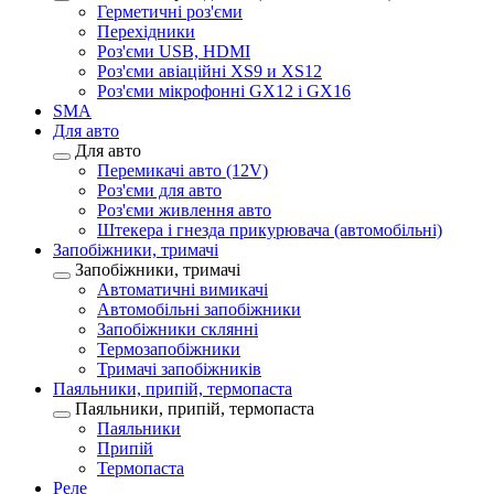
Герметичні роз'єми
Перехідники
Роз'єми USB, HDMI
Роз'єми авіаційні XS9 и XS12
Роз'єми мікрофонні GX12 і GX16
SMA
Для авто
Для авто
Перемикачі авто (12V)
Роз'єми для авто
Роз'єми живлення авто
Штекера і гнезда прикурювача (автомобільні)
Запобіжники, тримачі
Запобіжники, тримачі
Автоматичні вимикачі
Автомобільні запобіжники
Запобіжники склянні
Термозапобіжники
Тримачі запобіжників
Паяльники, припій, термопаста
Паяльники, припій, термопаста
Паяльники
Припій
Термопаста
Реле