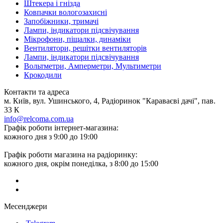
Штекера і гнізда
Ковпачки вологозахисні
Запобіжники, тримачі
Лампи, індикатори підсвічування
Мікрофони, піщалки, динаміки
Вентилятори, решітки вентиляторів
Лампи, індикатори підсвічування
Вольтметри, Амперметри, Мультиметри
Крокодили
Контакти та адреса
м. Київ, вул. Ушинського, 4, Радіоринок "Караваєві дачі", пав.
33 К
info@relcoma.com.ua
Графік роботи інтернет-магазина:
кожного дня з 9:00 до 19:00
Графік роботи магазина на радіоринку:
кожного дня, окрім понеділка, з 8:00 до 15:00
Месенджери