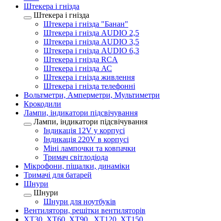
Штекера і гнізда
Штекера і гнізда
Штекера і гнізда "Банан"
Штекера і гнізда AUDIO 2,5
Штекера і гнізда AUDIO 3,5
Штекера і гнізда AUDIO 6,3
Штекера і гнізда RCA
Штекера і гнізда АС
Штекера і гнізда живлення
Штекера і гнізда телефонні
Вольтметри, Амперметри, Мультиметри
Крокодили
Лампи, індикатори підсвічування
Лампи, індикатори підсвічування
Індикація 12V у корпусі
Індикація 220V в корпусі
Міні лампочки та ковпачки
Тримач світлодіода
Мікрофони, піщалки, динаміки
Тримачі для батарей
Шнури
Шнури
Шнури для ноутбуків
Вентилятори, решітки вентиляторів
XT30, XT60, XT90 , XT120, XT150