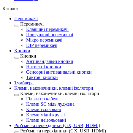
Каталог
Перемикачі
Перемикачі
Клавішні перемикачі
Повзункові перемикачі
Мікро перемикачі
DIP перемикачі
Кнопки
Кнопки
Антивандальні кнопки
Натискні кнопки
Сенсорні антивандальні кнопки
Тактові кнопки
Тумблера
Клеми, наконечники, клемні ізолятори
Клеми, наконечники, клемні ізолятори
Гільзи на кабель
Клеми SC мідь луджена
Клеми ізольовані
Клеми мідні круглі
Клеми неізольовані
Роз'єми та перехідники (GX, USB, HDMI)
Роз'єми та перехідники (GX, USB, HDMI)