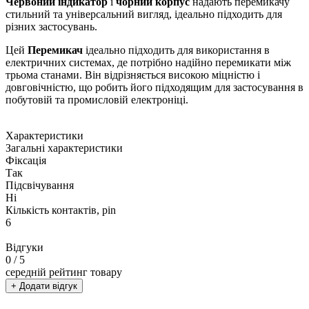
Червоний індикатор
і
чорний корпус
надають перемикачу
стильний та універсальний вигляд, ідеально підходить для
різних застосувань.
Цей
Перемикач
ідеально підходить для використання в
електричних системах, де потрібно надійно перемикати між
трьома станами. Він відрізняється високою міцністю і
довговічністю, що робить його підходящим для застосування в
побутовій та промисловій електроніці.
Характеристики
Загальні характеристики
Фіксація
Так
Підсвічування
Ні
Кількість контактів, pin
6
Відгуки
0
/ 5
середній рейтинг товару
+ Додати відгук