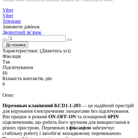
Viber
Viber
Telegram
Замовити дзвінок
Зворотний зв’язок
До кошика
Характеристики:
(Дивитись усі)
Фіксація
Так
Підсвічування
Ні
Кількість контактів, pin
6
Опис
Перемикач клавішний KCD1-1-203
— це надійний пристрій
для керування електричними ланцюгами без підсвічування.
Він працює в режимі
ON-OFF-ON
та оснащений
6PIN
підключенням, що робить його зручним для використання в
різних пристроях. Перемикач
з фіксацією
забезпечує
стабільну роботу і запобігає випадковому перемиканню.