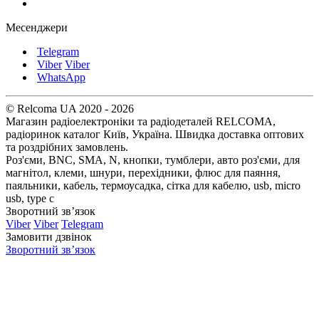
Месенджери
Telegram
Viber
Viber
WhatsApp
© Relcoma UA 2020 - 2026
Магазин радіоелектроніки та радіодеталей RELCOMA,
радіоринок каталог Київ, Україна. Швидка доставка оптових
та роздрібних замовлень.
Роз'єми, BNC, SMA, N, кнопки, тумблери, авто роз'єми, для
магнітол, клеми, шнури, перехідники, флюс для паяння,
паяльники, кабель, термоусадка, сітка для кабелю, usb, micro
usb, type c
Зворотний зв’язок
Viber
Viber
Telegram
Замовити дзвінок
Зворотний зв’язок