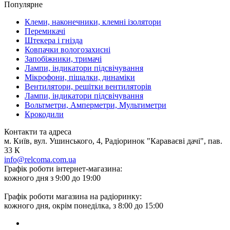
Популярне
Клеми, наконечники, клемні ізолятори
Перемикачі
Штекера і гнізда
Ковпачки вологозахисні
Запобіжники, тримачі
Лампи, індикатори підсвічування
Мікрофони, піщалки, динаміки
Вентилятори, решітки вентиляторів
Лампи, індикатори підсвічування
Вольтметри, Амперметри, Мультиметри
Крокодили
Контакти та адреса
м. Київ, вул. Ушинського, 4, Радіоринок "Караваєві дачі", пав.
33 К
info@relcoma.com.ua
Графік роботи інтернет-магазина:
кожного дня з 9:00 до 19:00
Графік роботи магазина на радіоринку:
кожного дня, окрім понеділка, з 8:00 до 15:00