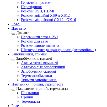
Герметичні роз'єми
Перехідники
Роз'єми USB, HDMI
Роз'єми авіаційні XS9 и XS12
Роз'єми мікрофонні GX12 і GX16
SMA
Для авто
Для авто
Перемикачі авто (12V)
Роз'єми для авто
Роз'єми живлення авто
Штекера і гнезда прикурювача (автомобільні)
Запобіжники, тримачі
Запобіжники, тримачі
Автоматичні вимикачі
Автомобільні запобіжники
Запобіжники склянні
Термозапобіжники
Тримачі запобіжників
Паяльники, припій, термопаста
Паяльники, припій, термопаста
Паяльники
Припій
Термопаста
Реле