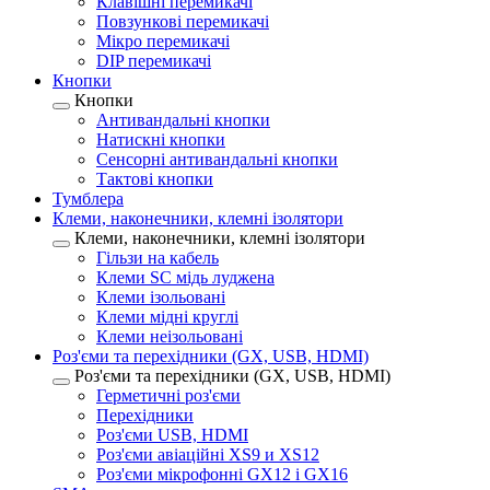
Клавішні перемикачі
Повзункові перемикачі
Мікро перемикачі
DIP перемикачі
Кнопки
Кнопки
Антивандальні кнопки
Натискні кнопки
Сенсорні антивандальні кнопки
Тактові кнопки
Тумблера
Клеми, наконечники, клемні ізолятори
Клеми, наконечники, клемні ізолятори
Гільзи на кабель
Клеми SC мідь луджена
Клеми ізольовані
Клеми мідні круглі
Клеми неізольовані
Роз'єми та перехідники (GX, USB, HDMI)
Роз'єми та перехідники (GX, USB, HDMI)
Герметичні роз'єми
Перехідники
Роз'єми USB, HDMI
Роз'єми авіаційні XS9 и XS12
Роз'єми мікрофонні GX12 і GX16