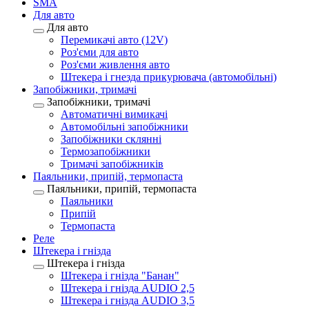
SMA
Для авто
Для авто
Перемикачі авто (12V)
Роз'єми для авто
Роз'єми живлення авто
Штекера і гнезда прикурювача (автомобільні)
Запобіжники, тримачі
Запобіжники, тримачі
Автоматичні вимикачі
Автомобільні запобіжники
Запобіжники склянні
Термозапобіжники
Тримачі запобіжників
Паяльники, припій, термопаста
Паяльники, припій, термопаста
Паяльники
Припій
Термопаста
Реле
Штекера і гнізда
Штекера і гнізда
Штекера і гнізда "Банан"
Штекера і гнізда AUDIO 2,5
Штекера і гнізда AUDIO 3,5