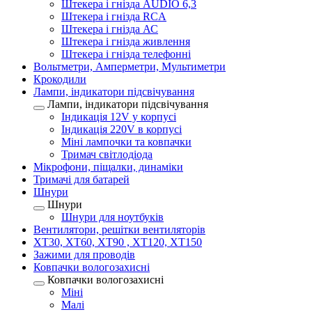
Штекера і гнізда AUDIO 6,3
Штекера і гнізда RCA
Штекера і гнізда АС
Штекера і гнізда живлення
Штекера і гнізда телефонні
Вольтметри, Амперметри, Мультиметри
Крокодили
Лампи, індикатори підсвічування
Лампи, індикатори підсвічування
Індикація 12V у корпусі
Індикація 220V в корпусі
Міні лампочки та ковпачки
Тримач світлодіода
Мікрофони, піщалки, динаміки
Тримачі для батарей
Шнури
Шнури
Шнури для ноутбуків
Вентилятори, решітки вентиляторів
XT30, XT60, XT90 , XT120, XT150
Зажими для проводів
Ковпачки вологозахисні
Ковпачки вологозахисні
Міні
Малі