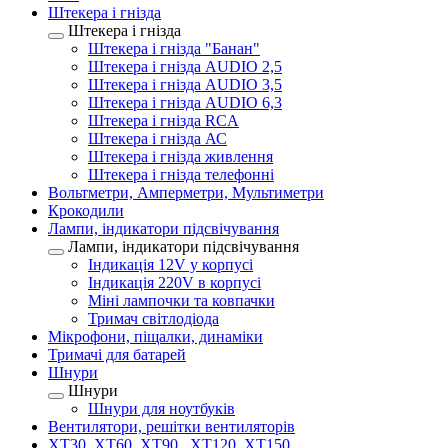
Штекера і гнізда
Штекера і гнізда
Штекера і гнізда "Банан"
Штекера і гнізда AUDIO 2,5
Штекера і гнізда AUDIO 3,5
Штекера і гнізда AUDIO 6,3
Штекера і гнізда RCA
Штекера і гнізда АС
Штекера і гнізда живлення
Штекера і гнізда телефонні
Вольтметри, Амперметри, Мультиметри
Крокодили
Лампи, індикатори підсвічування
Лампи, індикатори підсвічування
Індикація 12V у корпусі
Індикація 220V в корпусі
Міні лампочки та ковпачки
Тримач світлодіода
Мікрофони, піщалки, динаміки
Тримачі для батарей
Шнури
Шнури
Шнури для ноутбуків
Вентилятори, решітки вентиляторів
XT30, XT60, XT90 , XT120, XT150