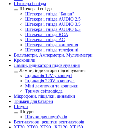
Штекера і гнізда
Штекера і гнізда
Штекера і гнізда "Банан"
Штекера і гнізда AUDIO 2,5
Штекера і гнізда AUDIO 3,5
Штекера і гнізда AUDIO 6,3
Штекера і гнізда RCA
Штекера і гнізда АС
Штекера і гнізда живлення
Штекера і гнізда телефонні
Вольтметри, Амперметри, Мультиметри
Крокодили
Лампи, індикатори підсвічування
Лампи, індикатори підсвічування
Індикація 12V у корпусі
Індикація 220V в корпусі
Міні лампочки та ковпачки
Тримач світлодіода
Мікрофони, піщалки, динаміки
Тримачі для батарей
Шнури
Шнури
Шнури для ноутбуків
Вентилятори, решітки вентиляторів
XT30, XT60, XT90 , XT120, XT150