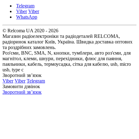
Telegram
Viber
Viber
WhatsApp
© Relcoma UA 2020 - 2026
Магазин радіоелектроніки та радіодеталей RELCOMA,
радіоринок каталог Київ, Україна. Швидка доставка оптових
та роздрібних замовлень.
Роз'єми, BNC, SMA, N, кнопки, тумблери, авто роз'єми, для
магнітол, клеми, шнури, перехідники, флюс для паяння,
паяльники, кабель, термоусадка, сітка для кабелю, usb, micro
usb, type c
Зворотний зв’язок
Viber
Viber
Telegram
Замовити дзвінок
Зворотний зв’язок