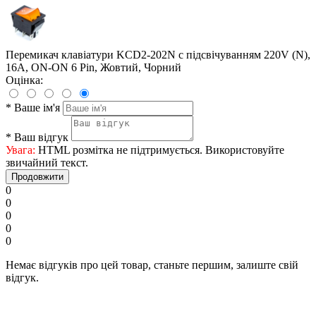
Перемикач клавіатури KCD2-202N c підсвічуванням 220V (N),
16А, ON-ON 6 Pin, Жовтий, Чорний
Оцінка:
*
Ваше ім'я
*
Ваш відгук
Увага:
HTML розмітка не підтримується. Використовуйте
звичайний текст.
Продовжити
0
0
0
0
0
Немає відгуків про цей товар, станьте першим, залиште свій
відгук.