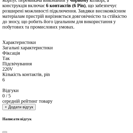
Корпус перемикача виконаний у
чорному
кольорі, а
конструкція включає
6 контактів (6 Pin)
, що забезпечує
розширені можливості підключення. Завдяки високоякісним
матеріалам пристрій вирізняється довговічністю та стійкістю
до зносу, що робить його ідеальним для використання у
побутових та промислових умовах.
Характеристики
Загальні характеристики
Фіксація
Так
Підсвічування
220V
Кількість контактів, pin
6
Відгуки
0
/ 5
середній рейтинг товару
+ Додати відгук
Написати відгук