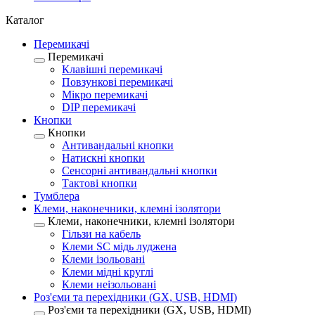
Каталог
Перемикачі
Перемикачі
Клавішні перемикачі
Повзункові перемикачі
Мікро перемикачі
DIP перемикачі
Кнопки
Кнопки
Антивандальні кнопки
Натискні кнопки
Сенсорні антивандальні кнопки
Тактові кнопки
Тумблера
Клеми, наконечники, клемні ізолятори
Клеми, наконечники, клемні ізолятори
Гільзи на кабель
Клеми SC мідь луджена
Клеми ізольовані
Клеми мідні круглі
Клеми неізольовані
Роз'єми та перехідники (GX, USB, HDMI)
Роз'єми та перехідники (GX, USB, HDMI)