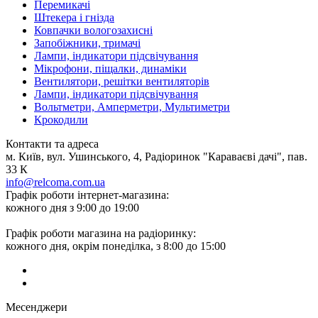
Перемикачі
Штекера і гнізда
Ковпачки вологозахисні
Запобіжники, тримачі
Лампи, індикатори підсвічування
Мікрофони, піщалки, динаміки
Вентилятори, решітки вентиляторів
Лампи, індикатори підсвічування
Вольтметри, Амперметри, Мультиметри
Крокодили
Контакти та адреса
м. Київ, вул. Ушинського, 4, Радіоринок "Караваєві дачі", пав.
33 К
info@relcoma.com.ua
Графік роботи інтернет-магазина:
кожного дня з 9:00 до 19:00
Графік роботи магазина на радіоринку:
кожного дня, окрім понеділка, з 8:00 до 15:00
Месенджери