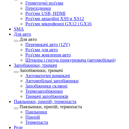
Герметичні роз'єми
Перехідники
Роз'єми USB, HDMI
Роз'єми авіаційні XS9 и XS12
Роз'єми мікрофонні GX12 і GX16
SMA
Для авто
Для авто
Перемикачі авто (12V)
Роз'єми для авто
Роз'єми живлення авто
Штекера і гнезда прикурювача (автомобільні)
Запобіжники, тримачі
Запобіжники, тримачі
Автоматичні вимикачі
Автомобільні запобіжники
Запобіжники склянні
Термозапобіжники
Тримачі запобіжників
Паяльники, припій, термопаста
Паяльники, припій, термопаста
Паяльники
Припій
Термопаста
Реле