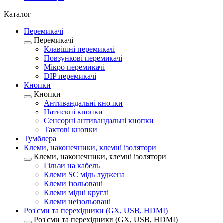
Каталог
Перемикачі
Перемикачі
Клавішні перемикачі
Повзункові перемикачі
Мікро перемикачі
DIP перемикачі
Кнопки
Кнопки
Антивандальні кнопки
Натискні кнопки
Сенсорні антивандальні кнопки
Тактові кнопки
Тумблера
Клеми, наконечники, клемні ізолятори
Клеми, наконечники, клемні ізолятори
Гільзи на кабель
Клеми SC мідь луджена
Клеми ізольовані
Клеми мідні круглі
Клеми неізольовані
Роз'єми та перехідники (GX, USB, HDMI)
Роз'єми та перехідники (GX, USB, HDMI)