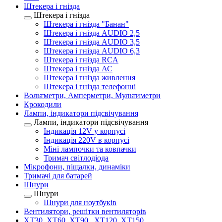
Штекера і гнізда
Штекера і гнізда
Штекера і гнізда "Банан"
Штекера і гнізда AUDIO 2,5
Штекера і гнізда AUDIO 3,5
Штекера і гнізда AUDIO 6,3
Штекера і гнізда RCA
Штекера і гнізда АС
Штекера і гнізда живлення
Штекера і гнізда телефонні
Вольтметри, Амперметри, Мультиметри
Крокодили
Лампи, індикатори підсвічування
Лампи, індикатори підсвічування
Індикація 12V у корпусі
Індикація 220V в корпусі
Міні лампочки та ковпачки
Тримач світлодіода
Мікрофони, піщалки, динаміки
Тримачі для батарей
Шнури
Шнури
Шнури для ноутбуків
Вентилятори, решітки вентиляторів
XT30, XT60, XT90 , XT120, XT150