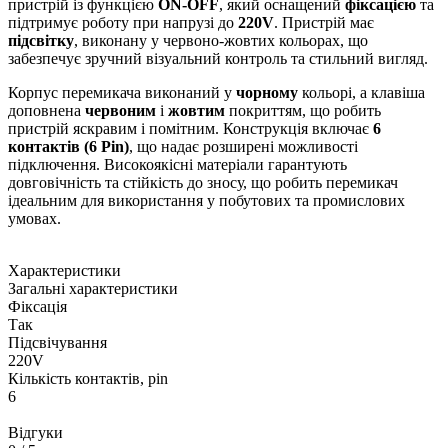
пристрій із функцією
ON-OFF
, який оснащений
фіксацією
та
підтримує роботу при напрузі до
220V
. Пристрій має
підсвітку
, виконану у червоно-жовтих кольорах, що
забезпечує зручний візуальний контроль та стильний вигляд.
Корпус перемикача виконаний у
чорному
кольорі, а клавіша
доповнена
червоним
і
жовтим
покриттям, що робить
пристрій яскравим і помітним. Конструкція включає
6
контактів (6 Pin)
, що надає розширені можливості
підключення. Високоякісні матеріали гарантують
довговічність та стійкість до зносу, що робить перемикач
ідеальним для використання у побутових та промислових
умовах.
Характеристики
Загальні характеристики
Фіксація
Так
Підсвічування
220V
Кількість контактів, pin
6
Відгуки