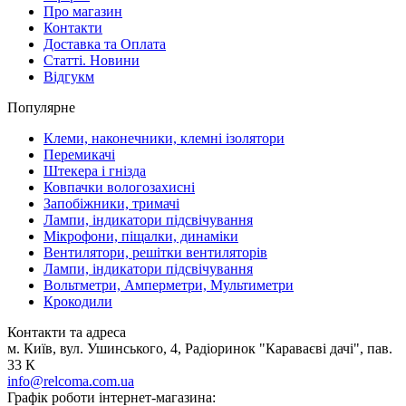
Про магазин
Контакти
Доставка та Оплата
Статті. Новини
Відгукм
Популярне
Клеми, наконечники, клемні ізолятори
Перемикачі
Штекера і гнізда
Ковпачки вологозахисні
Запобіжники, тримачі
Лампи, індикатори підсвічування
Мікрофони, піщалки, динаміки
Вентилятори, решітки вентиляторів
Лампи, індикатори підсвічування
Вольтметри, Амперметри, Мультиметри
Крокодили
Контакти та адреса
м. Київ, вул. Ушинського, 4, Радіоринок "Караваєві дачі", пав.
33 К
info@relcoma.com.ua
Графік роботи інтернет-магазина: