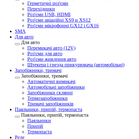
Герметичні роз'єми
Перехідники
Роз'єми USB, HDMI
Роз'єми авіаційні XS9 и XS12
Роз'єми мікрофонні GX12 і GX16
SMA
Для авто
Для авто
Перемикачі авто (12V)
Роз'єми для авто
Роз'єми живлення авто
Штекера і гнезда прикурювача (автомобільні)
Запобіжники, тримачі
Запобіжники, тримачі
Автоматичні вимикачі
Автомобільні запобіжники
Запобіжники склянні
Термозапобіжники
Тримачі запобіжників
Паяльники, припій, термопаста
Паяльники, припій, термопаста
Паяльники
Припій
Термопаста
Реле