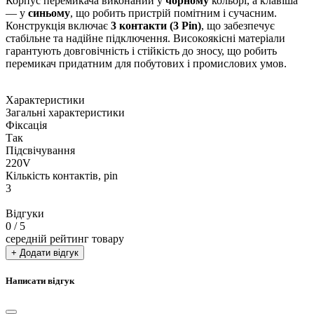
Корпус перемикача виконаний у
чорному
кольорі, а клавіша
— у
синьому
, що робить пристрій помітним і сучасним.
Конструкція включає
3 контакти (3 Pin)
, що забезпечує
стабільне та надійне підключення. Високоякісні матеріали
гарантують довговічність і стійкість до зносу, що робить
перемикач придатним для побутових і промислових умов.
Характеристики
Загальні характеристики
Фіксація
Так
Підсвічування
220V
Кількість контактів, pin
3
Відгуки
0
/ 5
середній рейтинг товару
+ Додати відгук
Написати відгук