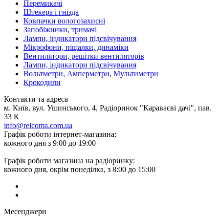
Перемикачі
Штекера і гнізда
Ковпачки вологозахисні
Запобіжники, тримачі
Лампи, індикатори підсвічування
Мікрофони, піщалки, динаміки
Вентилятори, решітки вентиляторів
Лампи, індикатори підсвічування
Вольтметри, Амперметри, Мультиметри
Крокодили
Контакти та адреса
м. Київ, вул. Ушинського, 4, Радіоринок "Караваєві дачі", пав.
33 К
info@relcoma.com.ua
Графік роботи інтернет-магазина:
кожного дня з 9:00 до 19:00
Графік роботи магазина на радіоринку:
кожного дня, окрім понеділка, з 8:00 до 15:00
Месенджери