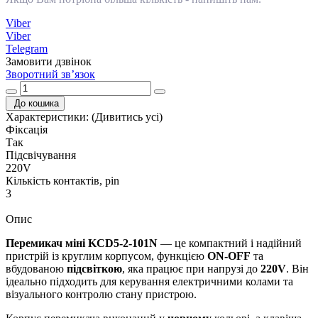
Viber
Viber
Telegram
Замовити дзвінок
Зворотний зв’язок
До кошика
Характеристики:
(Дивитись усі)
Фіксація
Так
Підсвічування
220V
Кількість контактів, pin
3
Опис
Перемикач міні KCD5-2-101N
— це компактний і надійний
пристрій із круглим корпусом, функцією
ON-OFF
та
вбудованою
підсвіткою
, яка працює при напрузі до
220V
. Він
ідеально підходить для керування електричними колами та
візуального контролю стану пристрою.