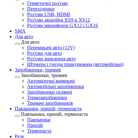
Герметичні роз'єми
Перехідники
Роз'єми USB, HDMI
Роз'єми авіаційні XS9 и XS12
Роз'єми мікрофонні GX12 і GX16
SMA
Для авто
Для авто
Перемикачі авто (12V)
Роз'єми для авто
Роз'єми живлення авто
Штекера і гнезда прикурювача (автомобільні)
Запобіжники, тримачі
Запобіжники, тримачі
Автоматичні вимикачі
Автомобільні запобіжники
Запобіжники склянні
Термозапобіжники
Тримачі запобіжників
Паяльники, припій, термопаста
Паяльники, припій, термопаста
Паяльники
Припій
Термопаста
Реле