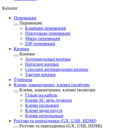
Каталог
Перемикачі
Перемикачі
Клавішні перемикачі
Повзункові перемикачі
Мікро перемикачі
DIP перемикачі
Кнопки
Кнопки
Антивандальні кнопки
Натискні кнопки
Сенсорні антивандальні кнопки
Тактові кнопки
Тумблера
Клеми, наконечники, клемні ізолятори
Клеми, наконечники, клемні ізолятори
Гільзи на кабель
Клеми SC мідь луджена
Клеми ізольовані
Клеми мідні круглі
Клеми неізольовані
Роз'єми та перехідники (GX, USB, HDMI)
Роз'єми та перехідники (GX, USB, HDMI)