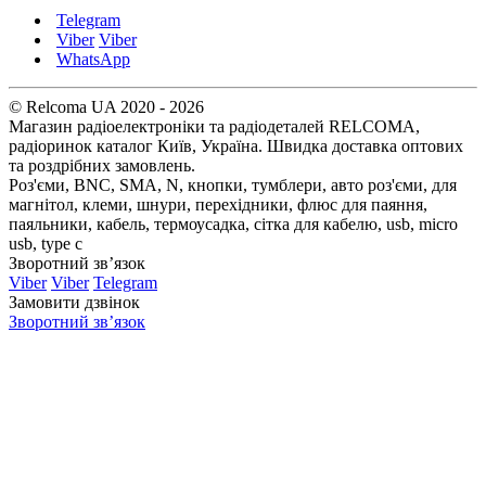
Telegram
Viber
Viber
WhatsApp
© Relcoma UA 2020 - 2026
Магазин радіоелектроніки та радіодеталей RELCOMA,
радіоринок каталог Київ, Україна. Швидка доставка оптових
та роздрібних замовлень.
Роз'єми, BNC, SMA, N, кнопки, тумблери, авто роз'єми, для
магнітол, клеми, шнури, перехідники, флюс для паяння,
паяльники, кабель, термоусадка, сітка для кабелю, usb, micro
usb, type c
Зворотний зв’язок
Viber
Viber
Telegram
Замовити дзвінок
Зворотний зв’язок