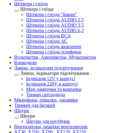
Штекера і гнізда
Штекера і гнізда
Штекера і гнізда "Банан"
Штекера і гнізда AUDIO 2,5
Штекера і гнізда AUDIO 3,5
Штекера і гнізда AUDIO 6,3
Штекера і гнізда RCA
Штекера і гнізда АС
Штекера і гнізда живлення
Штекера і гнізда телефонні
Вольтметри, Амперметри, Мультиметри
Крокодили
Лампи, індикатори підсвічування
Лампи, індикатори підсвічування
Індикація 12V у корпусі
Індикація 220V в корпусі
Міні лампочки та ковпачки
Тримач світлодіода
Мікрофони, піщалки, динаміки
Тримачі для батарей
Шнури
Шнури
Шнури для ноутбуків
Вентилятори, решітки вентиляторів
XT30, XT60, XT90 , XT120, XT150