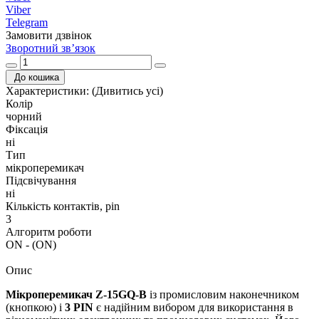
Viber
Telegram
Замовити дзвінок
Зворотний зв’язок
До кошика
Характеристики:
(Дивитись усі)
Колір
чорний
Фіксація
ні
Тип
мікроперемикач
Підсвічування
ні
Кількість контактів, pin
3
Алгоритм роботи
ON - (ON)
Опис
Мікроперемикач Z-15GQ-B
із промисловим наконечником
(кнопкою) і
3 PIN
є надійним вибором для використання в