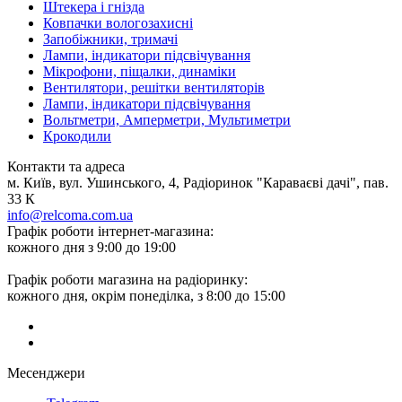
Штекера і гнізда
Ковпачки вологозахисні
Запобіжники, тримачі
Лампи, індикатори підсвічування
Мікрофони, піщалки, динаміки
Вентилятори, решітки вентиляторів
Лампи, індикатори підсвічування
Вольтметри, Амперметри, Мультиметри
Крокодили
Контакти та адреса
м. Київ, вул. Ушинського, 4, Радіоринок "Караваєві дачі", пав.
33 К
info@relcoma.com.ua
Графік роботи інтернет-магазина:
кожного дня з 9:00 до 19:00
Графік роботи магазина на радіоринку:
кожного дня, окрім понеділка, з 8:00 до 15:00
Месенджери