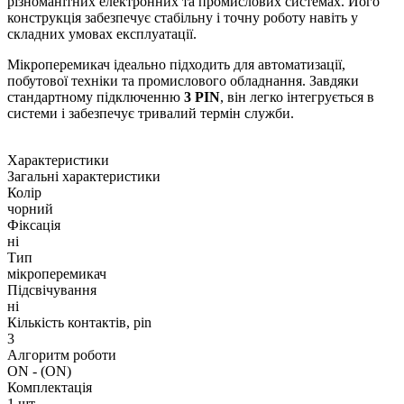
різноманітних електронних та промислових системах. Його
конструкція забезпечує стабільну і точну роботу навіть у
складних умовах експлуатації.
Мікроперемикач ідеально підходить для автоматизації,
побутової техніки та промислового обладнання. Завдяки
стандартному підключенню
3 PIN
, він легко інтегрується в
системи і забезпечує тривалий термін служби.
Характеристики
Загальні характеристики
Колір
чорний
Фіксація
ні
Тип
мікроперемикач
Підсвічування
ні
Кількість контактів, pin
3
Алгоритм роботи
ON - (ON)
Комплектація
1 шт.