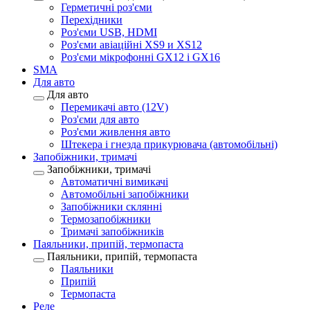
Герметичні роз'єми
Перехідники
Роз'єми USB, HDMI
Роз'єми авіаційні XS9 и XS12
Роз'єми мікрофонні GX12 і GX16
SMA
Для авто
Для авто
Перемикачі авто (12V)
Роз'єми для авто
Роз'єми живлення авто
Штекера і гнезда прикурювача (автомобільні)
Запобіжники, тримачі
Запобіжники, тримачі
Автоматичні вимикачі
Автомобільні запобіжники
Запобіжники склянні
Термозапобіжники
Тримачі запобіжників
Паяльники, припій, термопаста
Паяльники, припій, термопаста
Паяльники
Припій
Термопаста
Реле