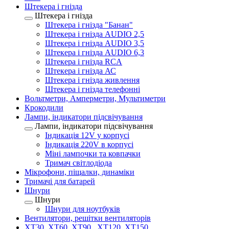
Штекера і гнізда
Штекера і гнізда
Штекера і гнізда "Банан"
Штекера і гнізда AUDIO 2,5
Штекера і гнізда AUDIO 3,5
Штекера і гнізда AUDIO 6,3
Штекера і гнізда RCA
Штекера і гнізда АС
Штекера і гнізда живлення
Штекера і гнізда телефонні
Вольтметри, Амперметри, Мультиметри
Крокодили
Лампи, індикатори підсвічування
Лампи, індикатори підсвічування
Індикація 12V у корпусі
Індикація 220V в корпусі
Міні лампочки та ковпачки
Тримач світлодіода
Мікрофони, піщалки, динаміки
Тримачі для батарей
Шнури
Шнури
Шнури для ноутбуків
Вентилятори, решітки вентиляторів
XT30, XT60, XT90 , XT120, XT150