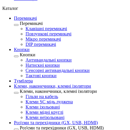
Каталог
Перемикачі
Перемикачі
Клавішні перемикачі
Повзункові перемикачі
Мікро перемикачі
DIP перемикачі
Кнопки
Кнопки
Антивандальні кнопки
Натискні кнопки
Сенсорні антивандальні кнопки
Тактові кнопки
Тумблера
Клеми, наконечники, клемні ізолятори
Клеми, наконечники, клемні ізолятори
Гільзи на кабель
Клеми SC мідь луджена
Клеми ізольовані
Клеми мідні круглі
Клеми неізольовані
Роз'єми та перехідники (GX, USB, HDMI)
Роз'єми та перехідники (GX, USB, HDMI)