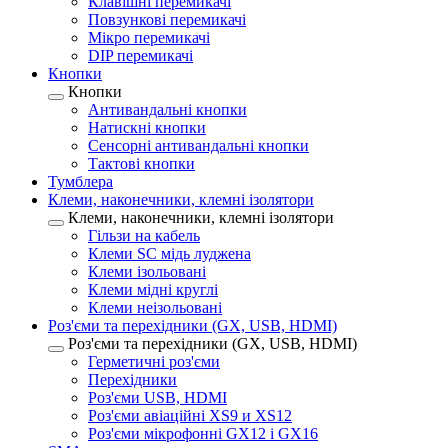
Клавішні перемикачі
Повзункові перемикачі
Мікро перемикачі
DIP перемикачі
Кнопки
Кнопки
Антивандальні кнопки
Натискні кнопки
Сенсорні антивандальні кнопки
Тактові кнопки
Тумблера
Клеми, наконечники, клемні ізолятори
Клеми, наконечники, клемні ізолятори
Гільзи на кабель
Клеми SC мідь луджена
Клеми ізольовані
Клеми мідні круглі
Клеми неізольовані
Роз'єми та перехідники (GX, USB, HDMI)
Роз'єми та перехідники (GX, USB, HDMI)
Герметичні роз'єми
Перехідники
Роз'єми USB, HDMI
Роз'єми авіаційні XS9 и XS12
Роз'єми мікрофонні GX12 і GX16