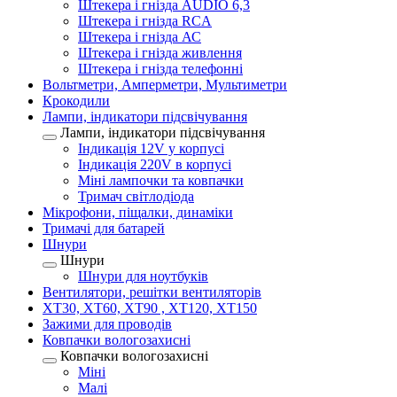
Штекера і гнізда AUDIO 6,3
Штекера і гнізда RCA
Штекера і гнізда АС
Штекера і гнізда живлення
Штекера і гнізда телефонні
Вольтметри, Амперметри, Мультиметри
Крокодили
Лампи, індикатори підсвічування
Лампи, індикатори підсвічування
Індикація 12V у корпусі
Індикація 220V в корпусі
Міні лампочки та ковпачки
Тримач світлодіода
Мікрофони, піщалки, динаміки
Тримачі для батарей
Шнури
Шнури
Шнури для ноутбуків
Вентилятори, решітки вентиляторів
XT30, XT60, XT90 , XT120, XT150
Зажими для проводів
Ковпачки вологозахисні
Ковпачки вологозахисні
Міні
Малі