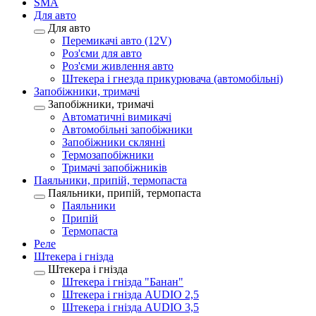
SMA
Для авто
Для авто
Перемикачі авто (12V)
Роз'єми для авто
Роз'єми живлення авто
Штекера і гнезда прикурювача (автомобільні)
Запобіжники, тримачі
Запобіжники, тримачі
Автоматичні вимикачі
Автомобільні запобіжники
Запобіжники склянні
Термозапобіжники
Тримачі запобіжників
Паяльники, припій, термопаста
Паяльники, припій, термопаста
Паяльники
Припій
Термопаста
Реле
Штекера і гнізда
Штекера і гнізда
Штекера і гнізда "Банан"
Штекера і гнізда AUDIO 2,5
Штекера і гнізда AUDIO 3,5