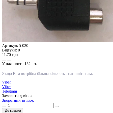
Артикул:
5-020
Відгуки:
0
11.70 грн
У наявності:
132 шт.
Якщо Вам потрібна більша кількість -
напишіть нам
.
Viber
Viber
Telegram
Замовити дзвінок
Зворотний зв’язок
До кошика