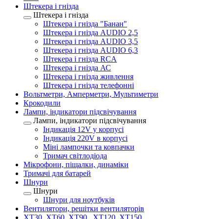
Штекера і гнізда
Штекера і гнізда
Штекера і гнізда "Банан"
Штекера і гнізда AUDIO 2,5
Штекера і гнізда AUDIO 3,5
Штекера і гнізда AUDIO 6,3
Штекера і гнізда RCA
Штекера і гнізда АС
Штекера і гнізда живлення
Штекера і гнізда телефонні
Вольтметри, Амперметри, Мультиметри
Крокодили
Лампи, індикатори підсвічування
Лампи, індикатори підсвічування
Індикація 12V у корпусі
Індикація 220V в корпусі
Міні лампочки та ковпачки
Тримач світлодіода
Мікрофони, піщалки, динаміки
Тримачі для батарей
Шнури
Шнури
Шнури для ноутбуків
Вентилятори, решітки вентиляторів
XT30, XT60, XT90 , XT120, XT150