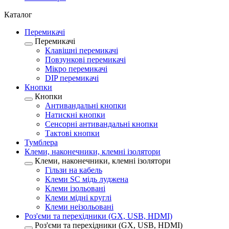
Каталог
Перемикачі
Перемикачі
Клавішні перемикачі
Повзункові перемикачі
Мікро перемикачі
DIP перемикачі
Кнопки
Кнопки
Антивандальні кнопки
Натискні кнопки
Сенсорні антивандальні кнопки
Тактові кнопки
Тумблера
Клеми, наконечники, клемні ізолятори
Клеми, наконечники, клемні ізолятори
Гільзи на кабель
Клеми SC мідь луджена
Клеми ізольовані
Клеми мідні круглі
Клеми неізольовані
Роз'єми та перехідники (GX, USB, HDMI)
Роз'єми та перехідники (GX, USB, HDMI)