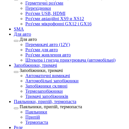
Герметичні роз'єми
Перехідники
Роз'єми USB, HDMI
Роз'єми авіаційні XS9 и XS12
Роз'єми мікрофонні GX12 і GX16
SMA
Для авто
Для авто
Перемикачі авто (12V)
Роз'єми для авто
Роз'єми живлення авто
Штекера і гнезда прикурювача (автомобільні)
Запобіжники, тримачі
Запобіжники, тримачі
Автоматичні вимикачі
Автомобільні запобіжники
Запобіжники склянні
Термозапобіжники
Тримачі запобіжників
Паяльники, припій, термопаста
Паяльники, припій, термопаста
Паяльники
Припій
Термопаста
Реле