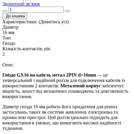
Зворотний зв’язок
До кошика
Характеристики:
(Дивитись усі)
Діаметр
16 мм
Тип
Гніздо
Кількість контактів, pin
2
Опис
Гніздо GX16 на кабель метал 2PIN d=16mm
— це
універсальний і надійний роз'єм для підключення кабелів із
використанням 2 контактів.
Металевий корпус
забезпечує
міцність, захист від механічних пошкоджень та довговічність
використання.
Діаметр гнізда 16 мм робить його придатним для різних
застосувань, таких як системи живлення, електроніка та
промислові пристрої. Цей роз'єм ідеально підходить для
використання в умовах, що вимагають високої надійності
з'єднання.