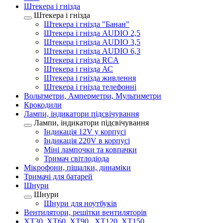
Штекера і гнізда
Штекера і гнізда
Штекера і гнізда "Банан"
Штекера і гнізда AUDIO 2,5
Штекера і гнізда AUDIO 3,5
Штекера і гнізда AUDIO 6,3
Штекера і гнізда RCA
Штекера і гнізда АС
Штекера і гнізда живлення
Штекера і гнізда телефонні
Вольтметри, Амперметри, Мультиметри
Крокодили
Лампи, індикатори підсвічування
Лампи, індикатори підсвічування
Індикація 12V у корпусі
Індикація 220V в корпусі
Міні лампочки та ковпачки
Тримач світлодіода
Мікрофони, піщалки, динаміки
Тримачі для батарей
Шнури
Шнури
Шнури для ноутбуків
Вентилятори, решітки вентиляторів
XT30, XT60, XT90 , XT120, XT150