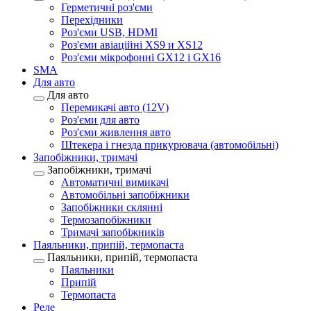
Герметичні роз'єми
Перехідники
Роз'єми USB, HDMI
Роз'єми авіаційні XS9 и XS12
Роз'єми мікрофонні GX12 і GX16
SMA
Для авто
Для авто
Перемикачі авто (12V)
Роз'єми для авто
Роз'єми живлення авто
Штекера і гнезда прикурювача (автомобільні)
Запобіжники, тримачі
Запобіжники, тримачі
Автоматичні вимикачі
Автомобільні запобіжники
Запобіжники склянні
Термозапобіжники
Тримачі запобіжників
Паяльники, припій, термопаста
Паяльники, припій, термопаста
Паяльники
Припій
Термопаста
Реле