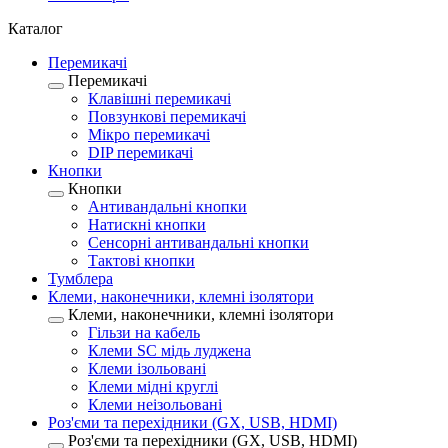
Каталог
Перемикачі
Перемикачі
Клавішні перемикачі
Повзункові перемикачі
Мікро перемикачі
DIP перемикачі
Кнопки
Кнопки
Антивандальні кнопки
Натискні кнопки
Сенсорні антивандальні кнопки
Тактові кнопки
Тумблера
Клеми, наконечники, клемні ізолятори
Клеми, наконечники, клемні ізолятори
Гільзи на кабель
Клеми SC мідь луджена
Клеми ізольовані
Клеми мідні круглі
Клеми неізольовані
Роз'єми та перехідники (GX, USB, HDMI)
Роз'єми та перехідники (GX, USB, HDMI)