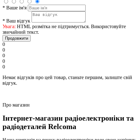
*
Ваше ім'я
*
Ваш відгук
Увага:
HTML розмітка не підтримується. Використовуйте
звичайний текст.
Продовжити
0
0
0
0
0
Немає відгуків про цей товар, станьте першим, залиште свій
відгук.
Про магазин
Інтернет-магазин радіоелектроніки та
радіодеталей Relcoma
Наша компанія на ринку радіоелектроніки веде свою успішну