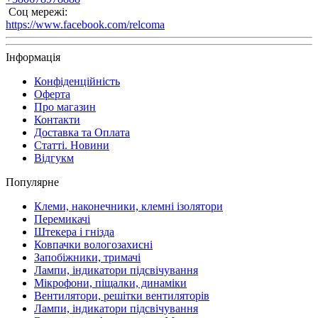
Соц мережі:
https://www.facebook.com/relcoma
Інформація
Конфіденційність
Оферта
Про магазин
Контакти
Доставка та Оплата
Статті. Новини
Відгукм
Популярне
Клеми, наконечники, клемні ізолятори
Перемикачі
Штекера і гнізда
Ковпачки вологозахисні
Запобіжники, тримачі
Лампи, індикатори підсвічування
Мікрофони, піщалки, динаміки
Вентилятори, решітки вентиляторів
Лампи, індикатори підсвічування