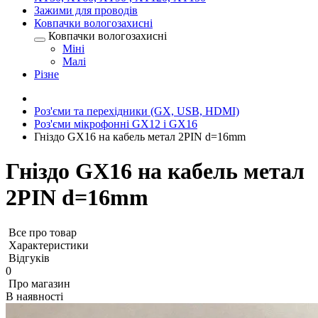
Зажими для проводів
Ковпачки вологозахисні
Ковпачки вологозахисні
Міні
Малі
Різне
Роз'єми та перехідники (GX, USB, HDMI)
Роз'єми мікрофонні GX12 і GX16
Гніздо GX16 на кабель метал 2PIN d=16mm
Гніздо GX16 на кабель метал
2PIN d=16mm
Все про товар
Характеристики
Відгуків
0
Про магазин
В наявності