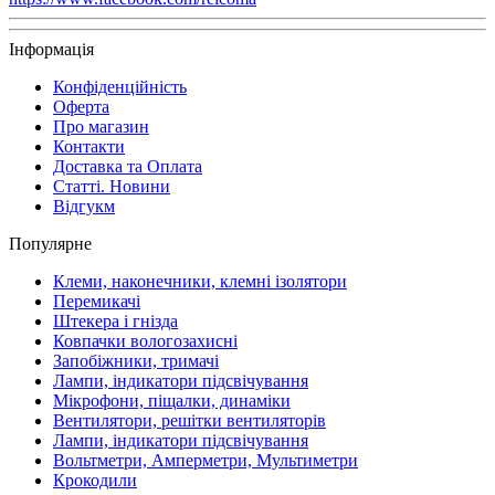
Інформація
Конфіденційність
Оферта
Про магазин
Контакти
Доставка та Оплата
Статті. Новини
Відгукм
Популярне
Клеми, наконечники, клемні ізолятори
Перемикачі
Штекера і гнізда
Ковпачки вологозахисні
Запобіжники, тримачі
Лампи, індикатори підсвічування
Мікрофони, піщалки, динаміки
Вентилятори, решітки вентиляторів
Лампи, індикатори підсвічування
Вольтметри, Амперметри, Мультиметри
Крокодили