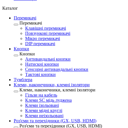
Каталог
Перемикачі
Перемикачі
Клавішні перемикачі
Повзункові перемикачі
Мікро перемикачі
DIP перемикачі
Кнопки
Кнопки
Антивандальні кнопки
Натискні кнопки
Сенсорні антивандальні кнопки
Тактові кнопки
Тумблера
Клеми, наконечники, клемні ізолятори
Клеми, наконечники, клемні ізолятори
Гільзи на кабель
Клеми SC мідь луджена
Клеми ізольовані
Клеми мідні круглі
Клеми неізольовані
Роз'єми та перехідники (GX, USB, HDMI)
Роз'єми та перехідники (GX, USB, HDMI)