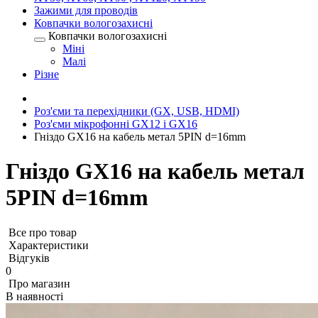
Зажими для проводів
Ковпачки вологозахисні
Ковпачки вологозахисні
Міні
Малі
Різне
Роз'єми та перехідники (GX, USB, HDMI)
Роз'єми мікрофонні GX12 і GX16
Гніздо GX16 на кабель метал 5PIN d=16mm
Гніздо GX16 на кабель метал
5PIN d=16mm
Все про товар
Характеристики
Відгуків
0
Про магазин
В наявності