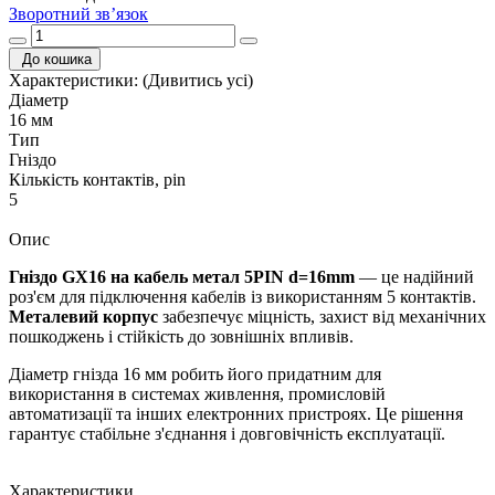
Зворотний зв’язок
До кошика
Характеристики:
(Дивитись усі)
Діаметр
16 мм
Тип
Гніздо
Кількість контактів, pin
5
Опис
Гніздо GX16 на кабель метал 5PIN d=16mm
— це надійний
роз'єм для підключення кабелів із використанням 5 контактів.
Металевий корпус
забезпечує міцність, захист від механічних
пошкоджень і стійкість до зовнішніх впливів.
Діаметр гнізда 16 мм робить його придатним для
використання в системах живлення, промисловій
автоматизації та інших електронних пристроях. Це рішення
гарантує стабільне з'єднання і довговічність експлуатації.
Характеристики