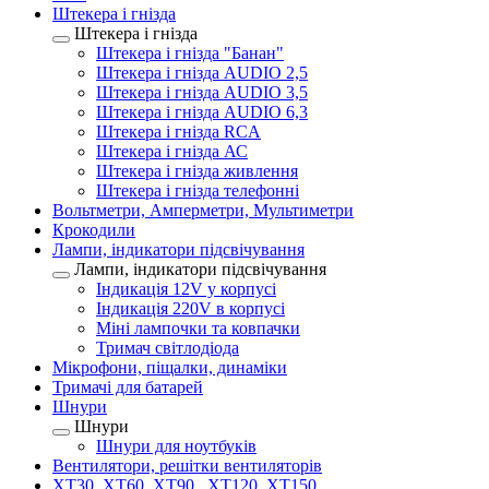
Штекера і гнізда
Штекера і гнізда
Штекера і гнізда "Банан"
Штекера і гнізда AUDIO 2,5
Штекера і гнізда AUDIO 3,5
Штекера і гнізда AUDIO 6,3
Штекера і гнізда RCA
Штекера і гнізда АС
Штекера і гнізда живлення
Штекера і гнізда телефонні
Вольтметри, Амперметри, Мультиметри
Крокодили
Лампи, індикатори підсвічування
Лампи, індикатори підсвічування
Індикація 12V у корпусі
Індикація 220V в корпусі
Міні лампочки та ковпачки
Тримач світлодіода
Мікрофони, піщалки, динаміки
Тримачі для батарей
Шнури
Шнури
Шнури для ноутбуків
Вентилятори, решітки вентиляторів
XT30, XT60, XT90 , XT120, XT150