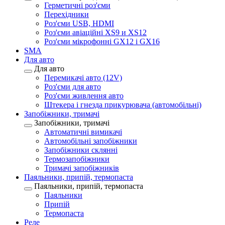
Герметичні роз'єми
Перехідники
Роз'єми USB, HDMI
Роз'єми авіаційні XS9 и XS12
Роз'єми мікрофонні GX12 і GX16
SMA
Для авто
Для авто
Перемикачі авто (12V)
Роз'єми для авто
Роз'єми живлення авто
Штекера і гнезда прикурювача (автомобільні)
Запобіжники, тримачі
Запобіжники, тримачі
Автоматичні вимикачі
Автомобільні запобіжники
Запобіжники склянні
Термозапобіжники
Тримачі запобіжників
Паяльники, припій, термопаста
Паяльники, припій, термопаста
Паяльники
Припій
Термопаста
Реле