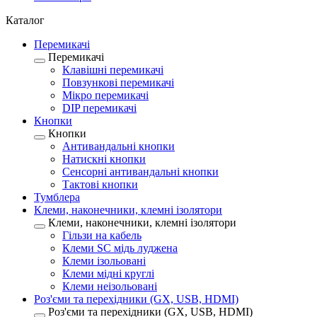
Каталог
Перемикачі
Перемикачі
Клавішні перемикачі
Повзункові перемикачі
Мікро перемикачі
DIP перемикачі
Кнопки
Кнопки
Антивандальні кнопки
Натискні кнопки
Сенсорні антивандальні кнопки
Тактові кнопки
Тумблера
Клеми, наконечники, клемні ізолятори
Клеми, наконечники, клемні ізолятори
Гільзи на кабель
Клеми SC мідь луджена
Клеми ізольовані
Клеми мідні круглі
Клеми неізольовані
Роз'єми та перехідники (GX, USB, HDMI)
Роз'єми та перехідники (GX, USB, HDMI)