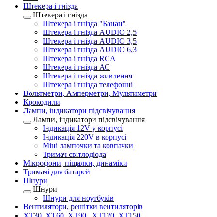
Штекера і гнізда
Штекера і гнізда
Штекера і гнізда "Банан"
Штекера і гнізда AUDIO 2,5
Штекера і гнізда AUDIO 3,5
Штекера і гнізда AUDIO 6,3
Штекера і гнізда RCA
Штекера і гнізда АС
Штекера і гнізда живлення
Штекера і гнізда телефонні
Вольтметри, Амперметри, Мультиметри
Крокодили
Лампи, індикатори підсвічування
Лампи, індикатори підсвічування
Індикація 12V у корпусі
Індикація 220V в корпусі
Міні лампочки та ковпачки
Тримач світлодіода
Мікрофони, піщалки, динаміки
Тримачі для батарей
Шнури
Шнури
Шнури для ноутбуків
Вентилятори, решітки вентиляторів
XT30, XT60, XT90 , XT120, XT150