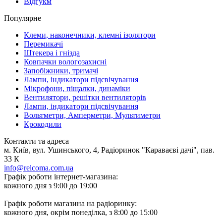
Відгукм
Популярне
Клеми, наконечники, клемні ізолятори
Перемикачі
Штекера і гнізда
Ковпачки вологозахисні
Запобіжники, тримачі
Лампи, індикатори підсвічування
Мікрофони, піщалки, динаміки
Вентилятори, решітки вентиляторів
Лампи, індикатори підсвічування
Вольтметри, Амперметри, Мультиметри
Крокодили
Контакти та адреса
м. Київ, вул. Ушинського, 4, Радіоринок "Караваєві дачі", пав.
33 К
info@relcoma.com.ua
Графік роботи інтернет-магазина:
кожного дня з 9:00 до 19:00
Графік роботи магазина на радіоринку:
кожного дня, окрім понеділка, з 8:00 до 15:00