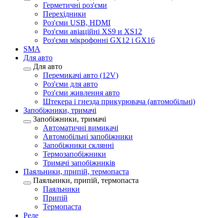
Герметичні роз'єми
Перехідники
Роз'єми USB, HDMI
Роз'єми авіаційні XS9 и XS12
Роз'єми мікрофонні GX12 і GX16
SMA
Для авто
Для авто
Перемикачі авто (12V)
Роз'єми для авто
Роз'єми живлення авто
Штекера і гнезда прикурювача (автомобільні)
Запобіжники, тримачі
Запобіжники, тримачі
Автоматичні вимикачі
Автомобільні запобіжники
Запобіжники склянні
Термозапобіжники
Тримачі запобіжників
Паяльники, припій, термопаста
Паяльники, припій, термопаста
Паяльники
Припій
Термопаста
Реле