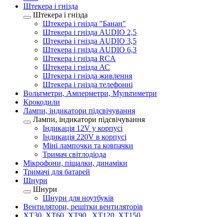
Штекера і гнізда
Штекера і гнізда
Штекера і гнізда "Банан"
Штекера і гнізда AUDIO 2,5
Штекера і гнізда AUDIO 3,5
Штекера і гнізда AUDIO 6,3
Штекера і гнізда RCA
Штекера і гнізда АС
Штекера і гнізда живлення
Штекера і гнізда телефонні
Вольтметри, Амперметри, Мультиметри
Крокодили
Лампи, індикатори підсвічування
Лампи, індикатори підсвічування
Індикація 12V у корпусі
Індикація 220V в корпусі
Міні лампочки та ковпачки
Тримач світлодіода
Мікрофони, піщалки, динаміки
Тримачі для батарей
Шнури
Шнури
Шнури для ноутбуків
Вентилятори, решітки вентиляторів
XT30, XT60, XT90 , XT120, XT150