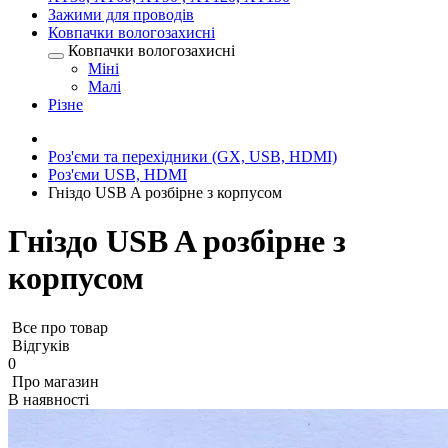
Зажими для проводів
Ковпачки вологозахисні
Ковпачки вологозахисні
Міні
Малі
Різне
Роз'єми та перехідники (GX, USB, HDMI)
Роз'єми USB, HDMI
Гніздо USB A розбірне з корпусом
Гніздо USB A розбірне з
корпусом
Все про товар
Відгуків
0
Про магазин
В наявності