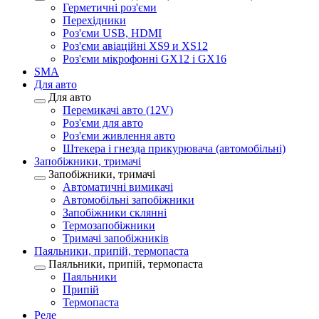
Герметичні роз'єми
Перехідники
Роз'єми USB, HDMI
Роз'єми авіаційні XS9 и XS12
Роз'єми мікрофонні GX12 і GX16
SMA
Для авто
Для авто
Перемикачі авто (12V)
Роз'єми для авто
Роз'єми живлення авто
Штекера і гнезда прикурювача (автомобільні)
Запобіжники, тримачі
Запобіжники, тримачі
Автоматичні вимикачі
Автомобільні запобіжники
Запобіжники склянні
Термозапобіжники
Тримачі запобіжників
Паяльники, припій, термопаста
Паяльники, припій, термопаста
Паяльники
Припій
Термопаста
Реле