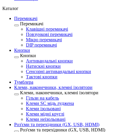
Каталог
Перемикачі
Перемикачі
Клавішні перемикачі
Повзункові перемикачі
Мікро перемикачі
DIP перемикачі
Кнопки
Кнопки
Антивандальні кнопки
Натискні кнопки
Сенсорні антивандальні кнопки
Тактові кнопки
Тумблера
Клеми, наконечники, клемні ізолятори
Клеми, наконечники, клемні ізолятори
Гільзи на кабель
Клеми SC мідь луджена
Клеми ізольовані
Клеми мідні круглі
Клеми неізольовані
Роз'єми та перехідники (GX, USB, HDMI)
Роз'єми та перехідники (GX, USB, HDMI)