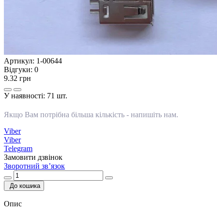
Артикул:
1-00644
Відгуки:
0
9.32 грн
У наявності:
71 шт.
Якщо Вам потрібна більша кількість -
напишіть нам
.
Viber
Viber
Telegram
Замовити дзвінок
Зворотний зв’язок
До кошика
Опис